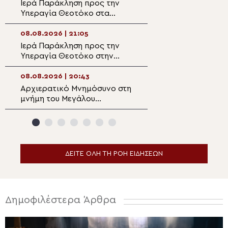
Ιερά Παράκληση προς την
Ο Μητροπολίτης
Υπεραγία Θεοτόκο στα
στον Ιερό Ναό Α
Φαβριανά Μονοφατσίου
Φανουρίου στον 
Κατσαρού
08.08.2026 | 21:05
08.08.2026 | 19:1
Ιερά Παράκληση προς την
Αυτοψία της Λ. 
Υπεραγία Θεοτόκο στην
Αιγόσθενα για τι
Πολυθέα Πεδιάδος
επιπτώσεις της 
08.08.2026 | 20:43
08.08.2026 | 18:5
Αρχιερατικό Μνημόσυνο στη
Ο Αιτωλίας Δαμ
μνήμη του Μεγάλου
στον Αργυρό Πηγ
Ευεργέτου των Κυθήρων
Θέρμου
Νικολάου Τριφύλλη
ΔΕΙΤΕ ΟΛΗ ΤΗ ΡΟΗ ΕΙΔΗΣΕΩΝ
Δημοφιλέστερα Άρθρα