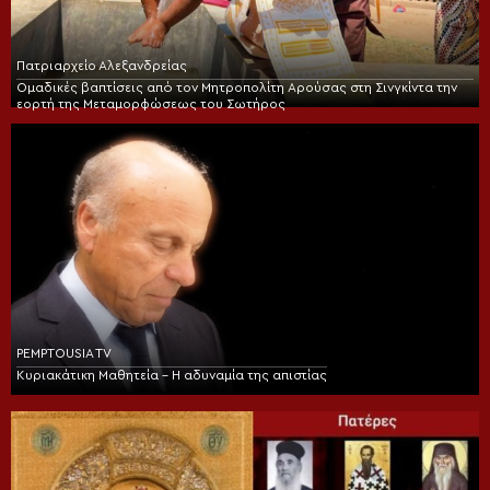
Πατριαρχείο Αλεξανδρείας
Ομαδικές βαπτίσεις από τον Μητροπολίτη Αρούσας στη Σινγκίντα την
εορτή της Μεταμορφώσεως του Σωτήρος
PEMPTOUSIA TV
Κυριακάτικη Μαθητεία – Η αδυναμία της απιστίας