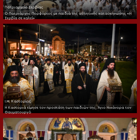
Πατριαρχείο Σερβίας
Ο Πατριάρχης Πορφύριος με παιδιά της αθλητικής κατασκήνωσης «Η
Σερβία σε καλεί»
Ι.Μ. Καστορίας
Η Καστοριά τίμησε τον προστάτη των παιδιών της, Άγιο Νικάνορα τον
Θαυματουργό