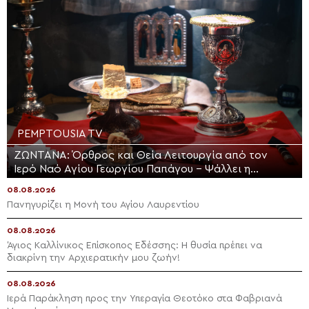
PEMPTOUSIA TV
ΖΩΝΤΑΝΑ: Όρθρος και Θεία Λειτουργία από τον
Ιερό Ναό Αγίου Γεωργίου Παπάγου – Ψάλλει η
Ελληνική Βυζαντινή Χορωδία (ΒΙΝΤΕΟ)
08.08.2026
Πανηγυρίζει η Μονή του Αγίου Λαυρεντίου
08.08.2026
Άγιος Καλλίνικος Επίσκοπος Εδέσσης: Η θυσία πρέπει να
διακρίνη την Αρχιερατικήν μου ζωήν!
08.08.2026
Ιερά Παράκληση προς την Υπεραγία Θεοτόκο στα Φαβριανά