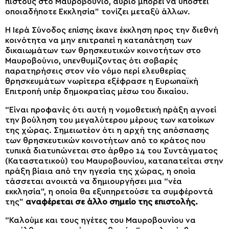
πιστούς στο Μαυροβούνιο, αύριο μπορεί να υποστεί
οποιαδήποτε Εκκλησία” τονίζει μεταξύ άλλων.
Η Ιερά Σύνοδος επίσης έκανε έκκληση προς την διεθνή
κοινότητα να μην επιτραπεί η καταπάτηση των
δικαιωμάτων των θρησκευτικών κοινοτήτων στο
Μαυροβούνιο, υπενθυμίζοντας ότι σοβαρές
παρατηρήσεις στον νέο νόμο περί ελευθερίας
θρησκευμάτων νωρίτερα εξέφρασε η Ευρωπαϊκή
Επιτροπή υπέρ δημοκρατίας μέσω του δικαίου.
“Είναι προφανές ότι αυτή η νομοθετική πράξη αγνοεί
την βούληση του μεγαλύτερου μέρους των κατοίκων
της χώρας. Σημειωτέον ότι η αρχή της απόσπασης
των θρησκευτικών κοινοτήτων από το κράτος που
τυπικά διατυπώνεται στο άρθρο 14 του Συντάγματος
(Καταστατικού) του Μαυροβουνίου, καταπατείται στην
πράξη βίαια από την ηγεσία της χώρας, η οποία
τάσσεται ανοικτά να δημιουργήσει μια “νέα
εκκλησία”, η οποία θα εξυπηρετούσε τα συμφέροντά
της”
αναφέρεται σε άλλο σημείο της επιστολής.
“Καλούμε και τους ηγέτες του Μαυροβουνίου να