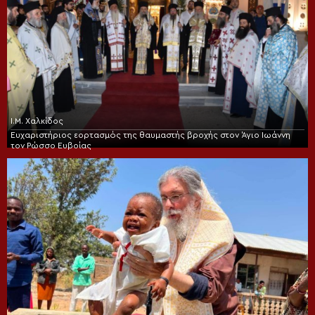
Ι.Μ. Χαλκίδος
Ευχαριστήριος εορτασμός της θαυμαστής βροχής στον Άγιο Ιωάννη
τον Ρώσσο Ευβοίας