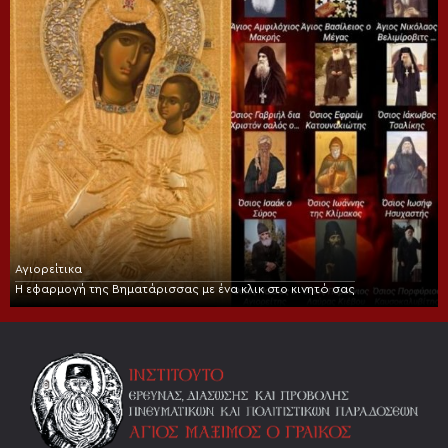
Αγιορείτικα
Η εφαρμογή της Βηματάρισσας με ένα κλικ στο κινητό σας