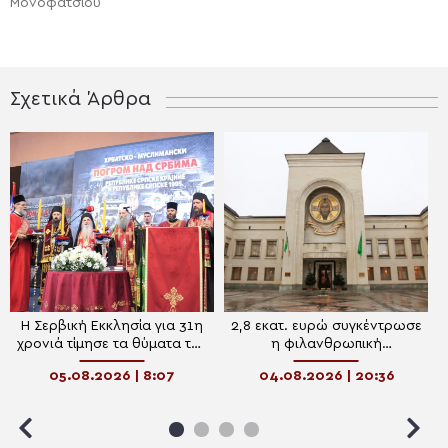
Μονοφατσίου
Σχετικά Άρθρα
Η Σερβική Εκκλησία για 31η
2,8 εκατ. ευρώ συγκέντρωσε
χρονιά τίμησε τα θύματα της
η φιλανθρωπική
“Καταιγίδας” – Το μήνυμα
διαδικτυακή πλατφόρμα του
05.08.2026 | 8:07
04.08.2026 | 20:36
ειρήνης, σεβασμού και
Πατριαρχείου Μόσχας
μνήμης του Πατριάρχη
Πορφύριου