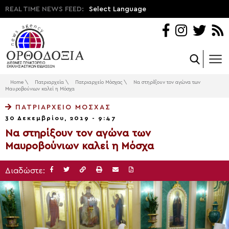
REAL TIME NEWS FEED:
Select Language
Home
\
Πατριαρχεία
\
Πατριαρχείο Μόσχας
\
Να στηρίξουν τον αγώνα των
Μαυροβούνιων καλεί η Μόσχα
ΠΑΤΡΙΑΡΧΕΊΟ ΜΌΣΧΑΣ
30 Δεκεμβρίου, 2019 - 9:47
Να στηρίξουν τον αγώνα των
Μαυροβούνιων καλεί η Μόσχα
Διαδώστε: