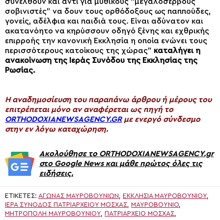
συνέλθουν και αντί για μυθικούς “μεγαλοσέρβους
σοβινιστές” να δουν τους ορθόδοξους ως παππούδες,
γονείς, αδέλφια και παιδιά τους. Είναι αδύνατον και
ακατανόητο να κηρύσσουν οδηγό ξένης και εχθρικής
επιρροής την κανονική Εκκλησία η οποία ενώνει τους
περισσότερους κατοίκους της χώρας”
καταλήγει η
ανακοίνωση της Ιεράς Συνόδου της Εκκλησίας της
Ρωσίας.
H αναδημοσίευση του παραπάνω άρθρου ή μέρους του
επιτρέπεται μόνο αν αναφέρεται ως πηγή το
ORTHODOXIANEWSAGENCY.GR
με ενεργό σύνδεσμο
στην εν λόγω καταχώρηση.
Ακολούθησε το ORTHODOXIANEWSAGENCY.gr
στο Google News και μάθε πρώτος όλες τις
ειδήσεις.
ΕΤΙΚΈΤΕΣ:
ΑΓΏΝΑΣ ΜΑΥΡΟΒΟΎΝΙΩΝ
,
ΕΚΚΛΗΣΊΑ ΜΑΥΡΟΒΟΥΝΊΟΥ
,
ΙΕΡΆ ΣΎΝΟΔΟΣ ΠΑΤΡΙΑΡΧΕΊΟΥ ΜΌΣΧΑΣ
,
ΜΑΥΡΟΒΟΎΝΙΟ
,
ΜΗΤΡΌΠΟΛΗ ΜΑΥΡΟΒΟΥΝΊΟΥ
,
ΠΑΤΡΙΑΡΧΕΊΟ ΜΌΣΧΑΣ
,