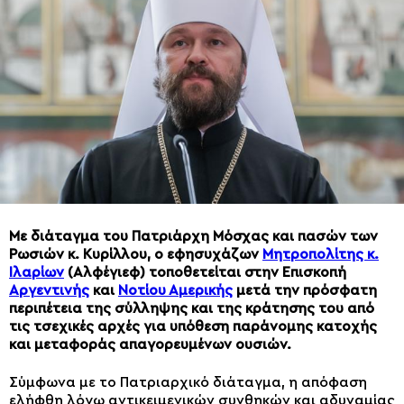
Με διάταγμα του Πατριάρχη Μόσχας και πασών των
Ρωσιών κ. Κυρίλλου, ο εφησυχάζων
Μητροπολίτης κ.
Ιλαρίων
(Αλφέγιεφ) τοποθετείται στην Επισκοπή
Αργεντινής
και
Νοτίου Αμερικής
μετά την πρόσφατη
περιπέτεια της σύλληψης και της κράτησης του από
τις τσεχικές αρχές για υπόθεση παράνομης κατοχής
και μεταφοράς απαγορευμένων ουσιών.
Σύμφωνα με το Πατριαρχικό διάταγμα, η απόφαση
ελήφθη λόγω αντικειμενικών συνθηκών και αδυναμίας