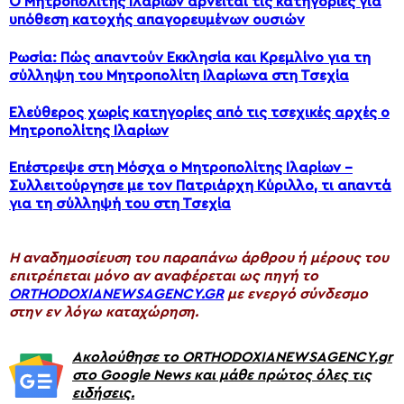
Ο Μητροπολίτης Ιλαρίων αρνείται τις κατηγορίες για
υπόθεση κατοχής απαγορευμένων ουσιών
Ρωσία: Πώς απαντούν Εκκλησία και Κρεμλίνο για τη
σύλληψη του Μητροπολίτη Ιλαρίωνα στη Τσεχία
Ελεύθερος χωρίς κατηγορίες από τις τσεχικές αρχές ο
Μητροπολίτης Ιλαρίων
Επέστρεψε στη Μόσχα ο Μητροπολίτης Ιλαρίων –
Συλλειτούργησε με τον Πατριάρχη Κύριλλο, τι απαντά
για τη σύλληψή του στη Τσεχία
H αναδημοσίευση του παραπάνω άρθρου ή μέρους του
επιτρέπεται μόνο αν αναφέρεται ως πηγή το
ORTHODOXIANEWSAGENCY.GR
με ενεργό σύνδεσμο
στην εν λόγω καταχώρηση.
Ακολούθησε το ORTHODOXIANEWSAGENCY.gr
στο Google News και μάθε πρώτος όλες τις
ειδήσεις.