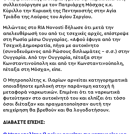
συλλειτούργησε με τον Πατριάρχη Μόσχας κ.κ.
Κύριλλο την Κυριακή της Πεντηκοστής στην Αγία
Τριάδα της Λαύρας του Αγίου Σεργίου.
Μιλώντας στο RIA Novosti δήλωσε ότι μετά την
απελευθέρωσή του από τις τσεχικές αρχές, επέστρεψε
στη Ρωσία μέσω Ουγγαρίας. «Αφού έφυγα από την
Τσεχική Δημοκρατία, πήγα με αυτοκίνητο
(συνοδευόμενος από Ρώσους διπλωμάτες – σ.σ.) στην
Ουγγαρία. Από την Ουγγαρία, πέταξα στην
Κωνσταντινούπολη και από την Κωνσταντινούπολη,
πέταξα στη Μόσχα», είπε.
Ο Μητροπολίτης κ. Ιλαρίων αρνείται κατηγορηματικά
οποιαδήποτε εμπλοκή στην παράνομη κατοχή ή
μεταφορά ναρκωτικών. Επιμένει ότι τα ναρκωτικά
φυτεύτηκαν στο αυτοκίνητό του και ελπίζει ότι τόσο
όσοι διέταξαν και πραγματοποίησαν αυτή την
επιχείρηση θα βρεθούν και θα λογοδοτήσουν.
ΔΙΑΒΑΣΤΕ ΕΠΙΣΗΣ: