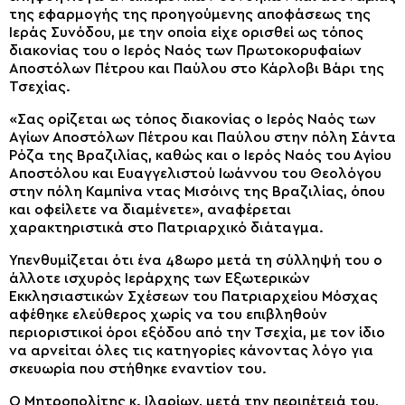
της εφαρμογής της προηγούμενης αποφάσεως της
Ιεράς Συνόδου, με την οποία είχε ορισθεί ως τόπος
διακονίας του ο Ιερός Ναός των Πρωτοκορυφαίων
Αποστόλων Πέτρου και Παύλου στο Κάρλοβι Βάρι της
Τσεχίας.
«Σας ορίζεται ως τόπος διακονίας ο Ιερός Ναός των
Αγίων Αποστόλων Πέτρου και Παύλου στην πόλη Σάντα
Ρόζα της Βραζιλίας, καθώς και ο Ιερός Ναός του Αγίου
Αποστόλου και Ευαγγελιστού Ιωάννου του Θεολόγου
στην πόλη Καμπίνα ντας Μισόινς της Βραζιλίας, όπου
και οφείλετε να διαμένετε», αναφέρεται
χαρακτηριστικά στο Πατριαρχικό διάταγμα.
Υπενθυμίζεται ότι ένα 48ωρο μετά τη σύλληψή του ο
άλλοτε ισχυρός Ιεράρχης των Εξωτερικών
Εκκλησιαστικών Σχέσεων του Πατριαρχείου Μόσχας
αφέθηκε ελεύθερος χωρίς να του επιβληθούν
περιοριστικοί όροι εξόδου από την Τσεχία, με τον ίδιο
να αρνείται όλες τις κατηγορίες κάνοντας λόγο για
σκευωρία που στήθηκε εναντίον του.
Ο Μητροπολίτης κ. Ιλαρίων, μετά την περιπέτειά του,