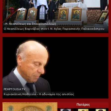
Ι.Μ. Νεαπόλεως και Σταυρουπόλεως
Ο Νεαπόλεως Βαρνάβας στον Ι. Ν. Αγίας Παρασκευής Παλαιοκάστρου
PEMPTOUSIA TV
Κυριακάτικη Μαθητεία – Η αδυναμία της απιστίας