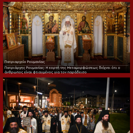
Πατριαρχείο Ρουμανίας
Πατριάρχης Ρουμανίας: Η εορτή της Μεταμορφώσεως δείχνει ότι ο
άνθρωπος είναι φτιαγμένος για τον παράδεισο