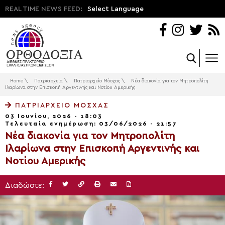
REAL TIME NEWS FEED:
Select Language
Home
\
Πατριαρχεία
\
Πατριαρχείο Μόσχας
\
Νέα διακονία για τον Μητροπολίτη
Ιλαρίωνα στην Επισκοπή Αργεντινής και Νοτίου Αμερικής
ΠΑΤΡΙΑΡΧΕΊΟ ΜΌΣΧΑΣ
03 Ιουνίου, 2026 - 18:03
Τελευταία ενημέρωση: 03/06/2026 - 21:57
Νέα διακονία για τον Μητροπολίτη
Ιλαρίωνα στην Επισκοπή Αργεντινής και
Νοτίου Αμερικής
Διαδώστε: