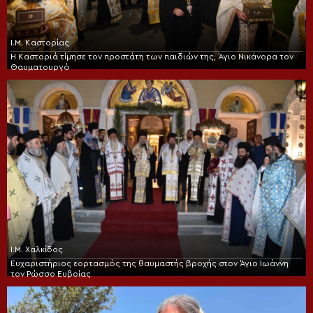
Ι.Μ. Καστορίας
Η Καστοριά τίμησε τον προστάτη των παιδιών της, Άγιο Νικάνορα τον
Θαυματουργό
Ι.Μ. Χαλκίδος
Ευχαριστήριος εορτασμός της θαυμαστής βροχής στον Άγιο Ιωάννη
τον Ρώσσο Ευβοίας