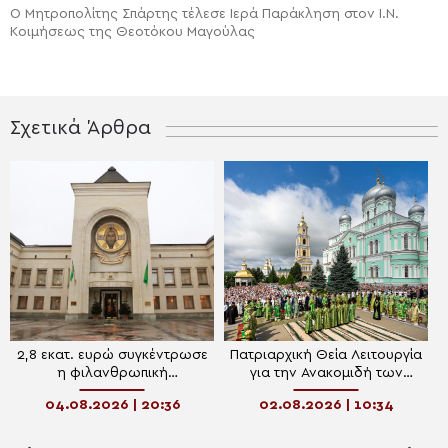
Ο Μητροπολίτης Σπάρτης τέλεσε Ιερά Παράκληση στον Ι.Ν.
Κοιμήσεως της Θεοτόκου Μαγούλας
Σχετικά Άρθρα
2,8 εκατ. ευρώ συγκέντρωσε
Πατριαρχική Θεία Λειτουργία
η φιλανθρωπική
για την Ανακομιδή των
διαδικτυακή πλατφόρμα του
Λειψάνων του Οσίου
04.08.2026 | 20:36
02.08.2026 | 10:34
Πατριαρχείου Μόσχας
Σεραφείμ του Σαρώφ