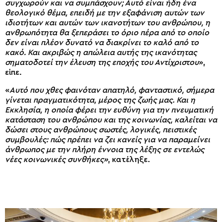
συγχωρούν και να συμπάσχουν; Αυτό είναι ήδη ένα
θεολογικό θέμα, επειδή με την εξαφάνιση αυτών των
ιδιοτήτων και αυτών των ικανοτήτων του ανθρώπου, η
ανθρωπότητα θα ξεπεράσει το όριο πέρα ​​από το οποίο
δεν είναι πλέον δυνατό να διακρίνει το καλό από το
κακό. Και ακριβώς η απώλεια αυτής της ικανότητας
σηματοδοτεί την έλευση της εποχής του Αντίχριστου
»,
είπε.
«
Αυτό που χθες φαινόταν απατηλό, φανταστικό, σήμερα
γίνεται πραγματικότητα, μέρος της ζωής μας. Και η
Εκκλησία, η οποία φέρει την ευθύνη για την πνευματική
κατάσταση του ανθρώπου και της κοινωνίας, καλείται να
δώσει στους ανθρώπους σωστές, λογικές, πειστικές
συμβουλές: πώς πρέπει να ζει κανείς για να παραμείνει
άνθρωπος με την πλήρη έννοια της λέξης σε εντελώς
νέες κοινωνικές συνθήκες»
, κατέληξε.