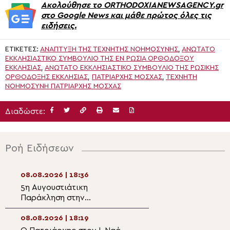
Ακολούθησε το ORTHODOXIANEWSAGENCY.gr
στο Google News και μάθε πρώτος όλες τις
ειδήσεις.
ΕΤΙΚΈΤΕΣ:
ΑΝΆΠΤΥΞΗ ΤΗΣ ΤΕΧΝΗΤΉΣ ΝΟΗΜΟΣΎΝΗΣ
,
ΑΝΏΤΑΤΟ
ΕΚΚΛΗΣΙΑΣΤΙΚΌ ΣΥΜΒΟΎΛΙΟ ΤΗΣ ΕΝ ΡΩΣΊΑ ΟΡΘΟΔΌΞΟΥ
ΕΚΚΛΗΣΊΑΣ
,
ΑΝΏΤΑΤΟ ΕΚΚΛΗΣΙΑΣΤΙΚΌ ΣΥΜΒΟΎΛΙΟ ΤΗΣ ΡΩΣΙΚΉΣ
ΟΡΘΌΔΟΞΗΣ ΕΚΚΛΗΣΊΑΣ
,
ΠΑΤΡΙΑΡΧΗΣ ΜΟΣΧΑΣ
,
ΤΕΧΝΗΤΉ
ΝΟΗΜΟΣΎΝΗ ΠΑΤΡΙΆΡΧΗΣ ΜΌΣΧΑΣ
Διαδώστε:
Ροή Ειδήσεων
08.08.2026 | 18:36
08.08.2026 | 16:5
5η Αυγουστιάτικη
Ντοκιμαντέρ: Άγ
Παράκληση στην
Καλλίνικος – Το
Ευξεινούπολη
άνθος του Παρα
08.08.2026 | 18:19
08.08.2026 | 16:3