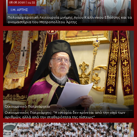
08.08.2026 | 14:55
Ι.Μ. ΆΡΤΗΣ
Πολυαρχιερατική Λειτουργία μνήμης Αγίου Καλλινίκου Εδέσσης και τα
ονομαστήρια του Μητροπολίτου Άρτης
Οικουμενικό Πατριαρχείο
Οικουμενικός Πατριάρχης: “Η ιστορία δεν κρίνεται από την ισχύ των
αριθμών, αλλά από την σταθερότητα της πίστεως”