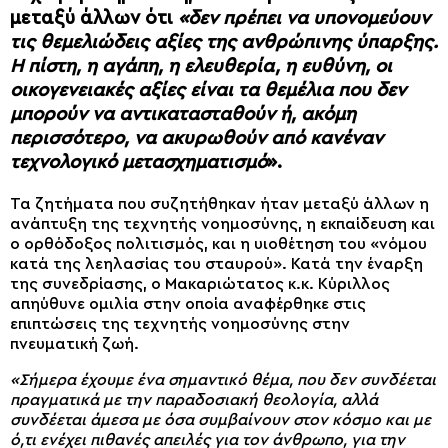
μεταξύ άλλων ότι
«
δεν πρέπει να υπονομεύουν
τις θεμελιώδεις αξίες της ανθρώπινης ύπαρξης
.
Η πίστη, η αγάπη, η ελευθερία, η ευθύνη, οι
οικογενειακές αξίες είναι τα θεμέλια που δεν
μπορούν να αντικατασταθούν ή, ακόμη
περισσότερο, να ακυρωθούν από κανέναν
τεχνολογικό μετασχηματισμό
».
Τα ζητήματα που συζητήθηκαν ήταν μεταξύ άλλων η
ανάπτυξη της τεχνητής νοημοσύνης, η εκπαίδευση και
ο ορθόδοξος πολιτισμός, και η υιοθέτηση του «νόμου
κατά της λεηλασίας του σταυρού». Κατά την έναρξη
της συνεδρίασης, ο Μακαριώτατος κ.κ. Κύριλλος
απηύθυνε ομιλία στην οποία αναφέρθηκε στις
επιπτώσεις της τεχνητής νοημοσύνης στην
πνευματική ζωή.
«Σήμερα έχουμε ένα σημαντικό θέμα, που δεν συνδέεται
πραγματικά με την παραδοσιακή θεολογία, αλλά
συνδέεται άμεσα με όσα συμβαίνουν στον κόσμο και με
ό,τι ενέχει πιθανές απειλές για τον άνθρωπο, για την