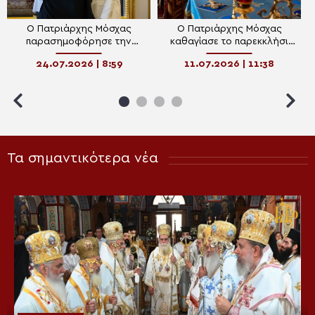
Ο Πατριάρχης Μόσχας
Ο Πατριάρχης Μόσχας
παρασημοφόρησε την
καθαγίασε το παρεκκλήσι
Αντιπρόεδρο της Ρωσικής
της Ζωοδόχου Πηγής στη
24.07.2026 | 8:59
11.07.2026 | 11:38
Κυβέρνησης Τατιάνα
Μονή Βαλαάμ
Γκολίκοβα
Τα σημαντικότερα νέα