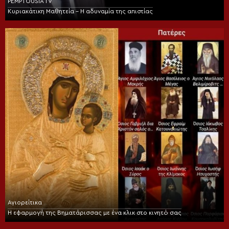
PEMPTOUSIA TV
Κυριακάτικη Μαθητεία – Η αδυναμία της απιστίας
Αγιορείτικα
Η εφαρμογή της Βηματάρισσας με ένα κλικ στο κινητό σας