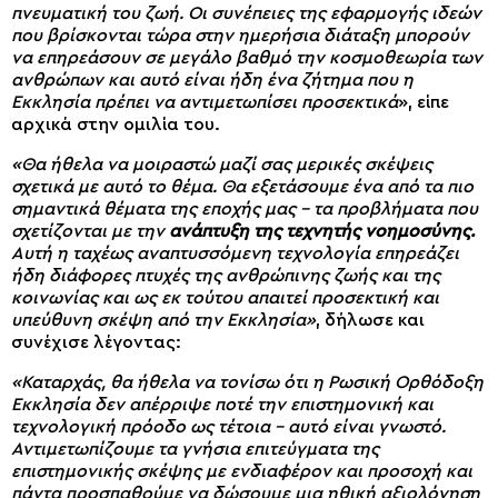
πνευματική του ζωή. Οι συνέπειες της εφαρμογής ιδεών
που βρίσκονται τώρα στην ημερήσια διάταξη μπορούν
να επηρεάσουν σε μεγάλο βαθμό την κοσμοθεωρία των
ανθρώπων και αυτό είναι ήδη ένα ζήτημα που η
Εκκλησία πρέπει να αντιμετωπίσει προσεκτικά
», είπε
αρχικά στην ομιλία του.
«Θα ήθελα να μοιραστώ μαζί σας μερικές σκέψεις
σχετικά με αυτό το θέμα. Θα εξετάσουμε ένα από τα πιο
σημαντικά θέματα της εποχής μας – τα προβλήματα που
σχετίζονται με την
ανάπτυξη της τεχνητής νοημοσύνης.
Αυτή η ταχέως αναπτυσσόμενη τεχνολογία επηρεάζει
ήδη διάφορες πτυχές της ανθρώπινης ζωής και της
κοινωνίας και ως εκ τούτου απαιτεί προσεκτική και
υπεύθυνη σκέψη από την Εκκλησία»
, δήλωσε και
συνέχισε λέγοντας:
«Καταρχάς, θα ήθελα να τονίσω ότι η Ρωσική Ορθόδοξη
Εκκλησία δεν απέρριψε ποτέ την επιστημονική και
τεχνολογική πρόοδο ως τέτοια – αυτό είναι γνωστό.
Αντιμετωπίζουμε τα γνήσια επιτεύγματα της
επιστημονικής σκέψης με ενδιαφέρον και προσοχή και
πάντα προσπαθούμε να δώσουμε μια ηθική αξιολόγηση