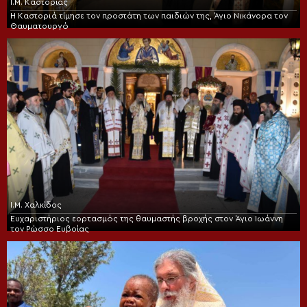
Ι.Μ. Καστορίας
Η Καστοριά τίμησε τον προστάτη των παιδιών της, Άγιο Νικάνορα τον
Θαυματουργό
Ι.Μ. Χαλκίδος
Ευχαριστήριος εορτασμός της θαυμαστής βροχής στον Άγιο Ιωάννη
τον Ρώσσο Ευβοίας