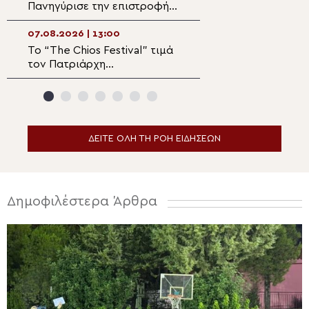
Πανηγύρισε την επιστροφή
εορτή της Σάμου
της παλαιάς ιεράς
Λειψανοθήκης – Πάνδημη
07.08.2026 | 13:00
07.08.2026 | 11:2
υποδοχή παρουσία του
Το “The Chios Festival” τιμά
Η θαυματουργή ε
Επισκόπου Χριστουπόλεως
τον Πατριάρχη
Παναγίας Αγιάσ
Αλεξανδρείας Θεόδωρο Β΄
ΔΕΙΤΕ ΟΛΗ ΤΗ ΡΟΗ ΕΙΔΗΣΕΩΝ
Δημοφιλέστερα Άρθρα