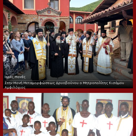
Ιερές Μονές
Στην Μονή Μεταμορφώσεως Δρυοβούνου ο Μητροπολίτης Κισάμου
Αμφιλόχιος