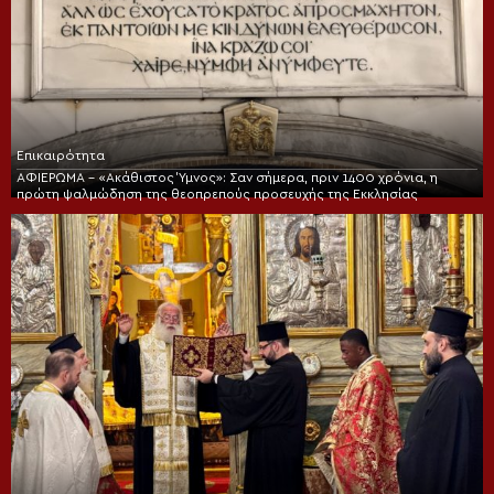
Επικαιρότητα
ΑΦΙΕΡΩΜΑ – «Ακάθιστος Ύμνος»: Σαν σήμερα, πριν 1400 χρόνια, η
πρώτη ψαλμώδηση της θεοπρεπούς προσευχής της Εκκλησίας