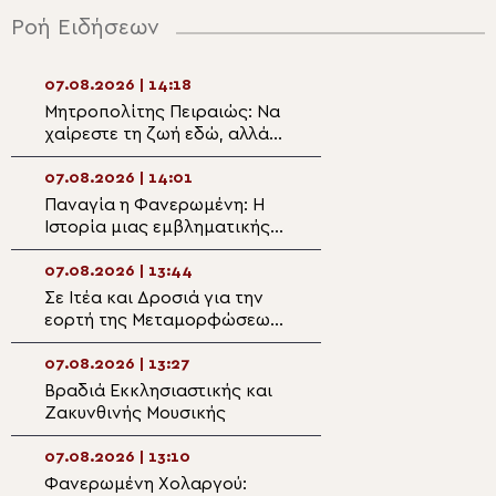
Ροή Ειδήσεων
07.08.2026 | 14:18
07.08.2026 | 12:4
Μητροπολίτης Πειραιώς: Να
Στην Μονή Μετ
χαίρεστε τη ζωή εδώ, αλλά
Δρυοβούνου ο
να έχετε τον νου σας και την
Μητροπολίτης Κ
καρδιά σας στους ουρανούς
Αμφιλόχιος
07.08.2026 | 14:01
07.08.2026 | 12:2
Παναγία η Φανερωμένη: Η
Δημητριάδος Ιγν
Ιστορία μιας εμβληματικής
Παναγία μας δεί
Μονής
δρόμο της ταπεί
της σιωπής»
07.08.2026 | 13:44
07.08.2026 | 12:1
Σε Ιτέα και Δροσιά για την
Άρτης Καλλίνικο
εορτή της Μεταμορφώσεως
«Προσευχόμενοι
του Σωτήρος ο Θηβών
Παναγία, συναντ
Γεώργιος
Χριστό»
07.08.2026 | 13:27
07.08.2026 | 11:5
Βραδιά Εκκλησιαστικής και
Λιανοβέργι Ημαθ
Ζακυνθινής Μουσικής
Χειροθεσία Ανα
τον Μητροπολίτ
07.08.2026 | 13:10
07.08.2026 | 11:3
Φανερωμένη Χολαργού:
Ο Κρήτης Ευγένι