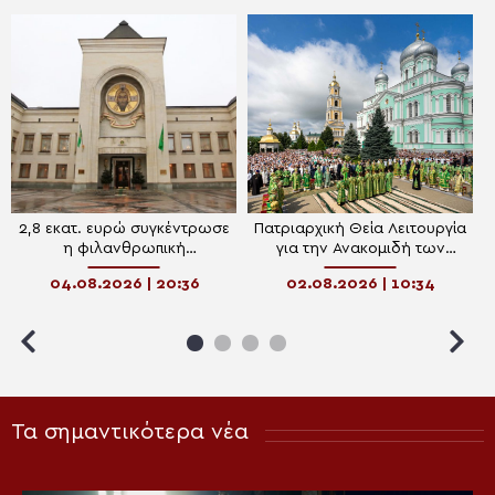
2,8 εκατ. ευρώ συγκέντρωσε
Πατριαρχική Θεία Λειτουργία
η φιλανθρωπική
για την Ανακομιδή των
διαδικτυακή πλατφόρμα του
Λειψάνων του Οσίου
04.08.2026 | 20:36
02.08.2026 | 10:34
Πατριαρχείου Μόσχας
Σεραφείμ του Σαρώφ
Τα σημαντικότερα νέα