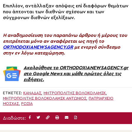
Επιπλέον, αντάλλαξαν απόψεις επί διαφόρων θεμάτων
που άπτονται των διεθνών σχέσεων και των
σύγχρονων διεθνών εξελίξεων.
H αναδημοσίευση του παραπάνω άρθρου ή μέρους του
επιτρέπεται μόνο αν αναφέρεται ως πηγή το
ORTHODOXIANEWSAGENCY.GR
με ενεργό σύνδεσμο
στην εν λόγω καταχώρηση.
Ακολούθησε το ORTHODOXIANEWSAGENCY.gr
στο Google News και μάθε πρώτος όλες τις
ειδήσεις.
ΕΤΙΚΈΤΕΣ:
ΚΑΝΑΔΆΣ
,
ΜΗΤΡΟΠΟΛΊΤΗΣ ΒΟΛΟΚΟΛΑΜΣΚ
,
ΜΗΤΡΟΠΟΛΊΤΗΣ ΒΟΛΟΚΟΛΆΜΣΚ ΑΝΤΏΝΙΟΣ
,
ΠΑΤΡΙΑΡΧΕΊΟ
ΜΌΣΧΑΣ
,
ΡΩΣΊΑ
Διαδώστε: