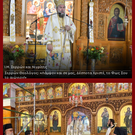
Ι.Μ. Σερρών και Νιγρίτης
Σερρών Θεολόγος: «Λάμψον και σε μας, Δέσποτα Χριστέ, το Φως Σου
το αιώνιον!»