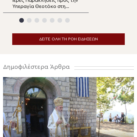
Ιερές Παρακλήσεις προς την
Η εορτή της
Υπεραγία Θεοτόκο στη
Μεταμορφώσεως
Μητρόπολη Κορίνθου
Σωτήρος και χει
Πρεσβυτέρου στ
Μητρόπολη Μαντ
Κυνουρίας
ΔΕΙΤΕ ΟΛΗ ΤΗ ΡΟΗ ΕΙΔΗΣΕΩΝ
Δημοφιλέστερα Άρθρα