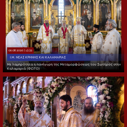
06.08.2026 | 13:32
Ι.Μ. ΝΈΑΣ ΚΡΉΝΗΣ ΚΑΙ ΚΑΛΑΜΑΡΙΆΣ
Με λαμπρότητα η πανήγυρη της Μεταμορφώσεως του Σωτήρος στην
Καλαμαριά (ΦΩΤΟ)