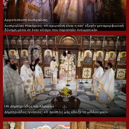
Αρχιεπισκοπή Αυστραλίας
Αυστραλίας Μακάριος: «Η ιερωσύνη είναι η κατ’ εξοχήν μεταμορφωτική
δύναμη μέσα σε έναν κόσμο που παραπαίει πνευματικά»
Ι.Μ. Δημητριάδος και Αλμυρού
Δημητριάδος Ιγνάτιος: «Ο Χριστός μάς έδειξε το μέλλον μας»