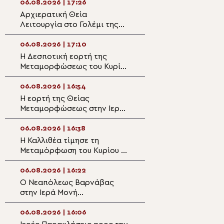
06.08.2026 | 17:26
06.08.2026 | 15:5
Αρχιερατική Θεία
Η εορτή της
Λειτουργία στο Γολέμι της
Μεταμορφώσεως
ορεινής Ναυπακτίας
Σωτήρος Χριστού 
Αιτωλοακαρναν
06.08.2026 | 17:10
06.08.2026 | 15:3
Η Δεσποτική εορτή της
Αίγιο: Σημαντικ
Μεταμορφώσεως του Κυρίου
στην ανοικοδόμ
στη Μητρόπολη Πειραιώς
Ιερού Ναού Αγίο
06.08.2026 | 16:54
06.08.2026 | 15:1
Η εορτή της Θείας
Η πανήγυρη του
Μεταμορφώσεως στην Ιερά
Μητροπολιτικού
Μητρόπολη Κηφισίας
Αργυροκάστρου
06.08.2026 | 16:38
06.08.2026 | 15:0
Η Καλλιθέα τίμησε τη
Θεσσαλιώτιδος 
Μεταμόρφωση του Κυρίου με
Το άκτιστο Φως
τον Επίσκοπο Ρωγών
μεταμορφώνει 
Φιλόθεο
06.08.2026 | 16:22
06.08.2026 | 14:4
Ο Νεαπόλεως Βαρνάβας
Σερρών Θεολόγ
στην Ιερά Μονή
«Λάμψον και σε 
Μεταμορφώσεως του
Δέσποτα Χριστέ, τ
Σωτήρος στο Χορτιάτη
το αιώνιον!»
06.08.2026 | 16:06
06.08.2026 | 14:3