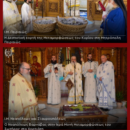
Ι.Μ. Πειραιώς
Η Δεσποτική εορτή της Μεταμορφώσεως του Κυρίου στη Μητρόπολη
Πειραιώς
Ι.Μ. Νεαπόλεως και Σταυρουπόλεως
Ο Νεαπόλεως Βαρνάβας στην Ιερά Μονή Μεταμορφώσεως του
Σωτήρος στο Χορτιάτη