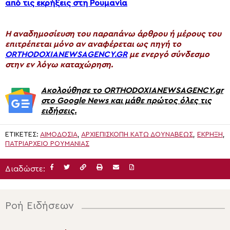
από τις εκρήξεις στη Ρουμανία
H αναδημοσίευση του παραπάνω άρθρου ή μέρους του
επιτρέπεται μόνο αν αναφέρεται ως πηγή το
ORTHODOXIANEWSAGENCY.GR
με ενεργό σύνδεσμο
στην εν λόγω καταχώρηση.
Ακολούθησε το ORTHODOXIANEWSAGENCY.gr
στο Google News και μάθε πρώτος όλες τις
ειδήσεις.
ΕΤΙΚΈΤΕΣ:
ΑΙΜΟΔΟΣΊΑ
,
ΑΡΧΙΕΠΙΣΚΟΠΉ ΚΆΤΩ ΔΟΥΝΆΒΕΩΣ
,
ΈΚΡΗΞΗ
,
ΠΑΤΡΙΑΡΧΕΊΟ ΡΟΥΜΑΝΊΑΣ
Διαδώστε:
Ροή Ειδήσεων