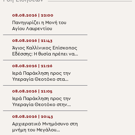
08.08.2026 | 22:00
08.08.2026 | 20:
Πανηγυρίζει η Μονή του
Η λιτάνευση της
Αγίου Λαυρεντίου
θαυματουργού ε
Παναγίας
Χρυσοσπηλιώτισ
08.08.2026 | 21:43
08.08.2026 | 19:4
Κάτω Δευτερά.
Άγιος Καλλίνικος Επίσκοπος
“Το λαμπρόν σε
Εδέσσης: Η θυσία πρέπει να
– Αφιέρωμα στο
διακρίνη την Αρχιερατικήν
Καλλίνικο Εδέσσ
μου ζωήν!
08.08.2026 | 21:26
08.08.2026 | 19:2
Ιερά Παράκληση προς την
Ο Μητροπολίτης
Υπεραγία Θεοτόκο στα
στον Ιερό Ναό Α
Φαβριανά Μονοφατσίου
Φανουρίου στον 
Κατσαρού
08.08.2026 | 21:05
08.08.2026 | 19:1
Ιερά Παράκληση προς την
Αυτοψία της Λ. 
Υπεραγία Θεοτόκο στην
Αιγόσθενα για τι
Πολυθέα Πεδιάδος
επιπτώσεις της 
08.08.2026 | 20:43
08.08.2026 | 18:5
Αρχιερατικό Μνημόσυνο στη
Ο Αιτωλίας Δαμ
μνήμη του Μεγάλου
στον Αργυρό Πηγ