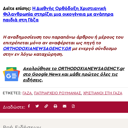
Δείτε επίσης:
Η Διεθνής Ορθόδοξη Χριστιανική
Φιλανθρωπία στηρίζει μια οικογένεια με ανάπηρα
παιδιά στη Γάζα
H αναδημοσίευση του παραπάνω άρθρου ή μέρους του
επιτρέπεται μόνο αν αναφέρεται ως πηγή το
ORTHODOXIANEWSAGENCY.GR
με ενεργό σύνδεσμο
στην εν λόγω καταχώρηση.
Ακολούθησε το ORTHODOXIANEWSAGENCY.gr
στο Google News και μάθε πρώτος όλες τις
ειδήσεις.
ΕΤΙΚΈΤΕΣ:
ΓΆΖΑ
,
ΠΑΤΡΙΑΡΧΕΊΟ ΡΟΥΜΑΝΊΑΣ
,
ΧΡΙΣΤΙΑΝΟΊ ΣΤΗ ΓΆΖΑ
Διαδώστε:
Ροή Ειδήσεων