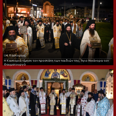
Ι.Μ. Καστορίας
Η Καστοριά τίμησε τον προστάτη των παιδιών της, Άγιο Νικάνορα τον
Θαυματουργό