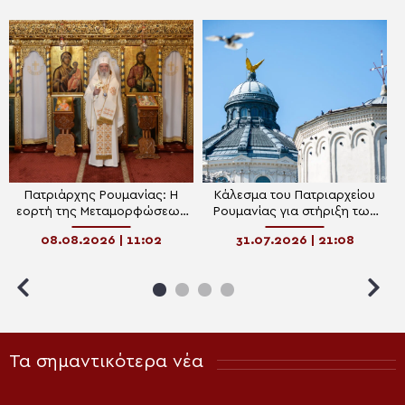
Πατριάρχης Ρουμανίας: Η
Κάλεσμα του Πατριαρχείου
εορτή της Μεταμορφώσεως
Ρουμανίας για στήριξη των
δείχνει ότι ο άνθρωπος είναι
πολιτών εν μέσω καύσωνα
08.08.2026 | 11:02
31.07.2026 | 21:08
φτιαγμένος για τον
παράδεισο
Τα σημαντικότερα νέα