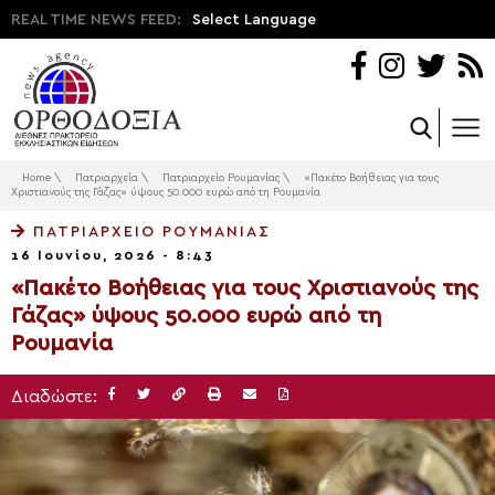
REAL TIME NEWS FEED:
Select Language
Home
\
Πατριαρχεία
\
Πατριαρχείο Ρουμανίας
\
«Πακέτο Βοήθειας για τους
Χριστιανούς της Γάζας» ύψους 50.000 ευρώ από τη Ρουμανία
ΠΑΤΡΙΑΡΧΕΊΟ ΡΟΥΜΑΝΊΑΣ
16 Ιουνίου, 2026 - 8:43
«Πακέτο Βοήθειας για τους Χριστιανούς της
Γάζας» ύψους 50.000 ευρώ από τη
Ρουμανία
Διαδώστε: