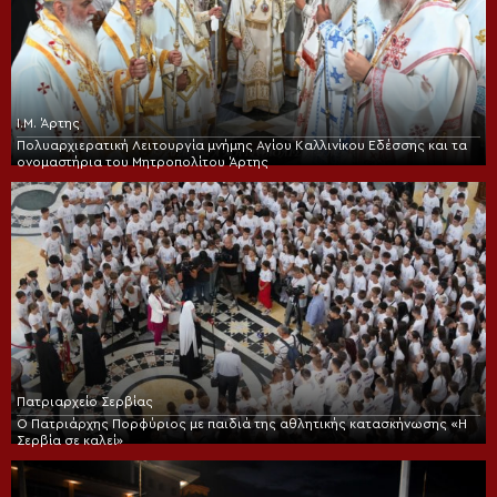
Ι.Μ. Άρτης
Πολυαρχιερατική Λειτουργία μνήμης Αγίου Καλλινίκου Εδέσσης και τα
ονομαστήρια του Μητροπολίτου Άρτης
Πατριαρχείο Σερβίας
Ο Πατριάρχης Πορφύριος με παιδιά της αθλητικής κατασκήνωσης «Η
Σερβία σε καλεί»