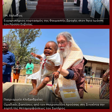
Ι.Μ. Χαλκίδος
Ευχαριστήριος εορτασμός της θαυμαστής βροχής στον Άγιο Ιωάννη
τον Ρώσσο Ευβοίας
Πατριαρχείο Αλεξανδρείας
Ομαδικές βαπτίσεις από τον Μητροπολίτη Αρούσας στη Σινγκίντα την
εορτή της Μεταμορφώσεως του Σωτήρος