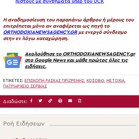
πιστούς με συνθήματα υπέρ του UCK
H αναδημοσίευση του παραπάνω άρθρου ή μέρους του
επιτρέπεται μόνο αν αναφέρεται ως πηγή το
ORTHODOXIANEWSAGENCY.GR
με ενεργό σύνδεσμο
στην εν λόγω καταχώρηση.
Ακολούθησε το ORTHODOXIANEWSAGENCY.gr
στο Google News και μάθε πρώτος όλες τις
ειδήσεις.
ΕΤΙΚΈΤΕΣ:
ΕΠΙΣΚΟΠΗ ΡΑΣΚΑΣ ΠΡΙΖΡΕΝΗΣ
,
ΚΌΣΟΒΟ
,
ΜΕΤΌΧΙΑ
,
ΠΑΤΡΙΑΡΧΕΊΟ ΣΕΡΒΊΑΣ
Διαδώστε:
Ροή Ειδήσεων