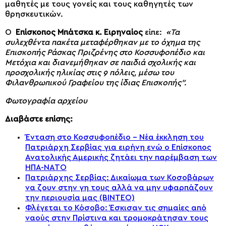
μαθητές με τους γονείς και τους καθηγητές των
θρησκευτικών.
Ο
Επίσκοπος Μπάτσκα κ. Ειρηναίος
είπε:
«Τα
συλεχθέντα πακέτα μεταφέρθηκαν με το όχημα της
Επισκοπής Ράσκας Πριζρένης στο Κοσσυφοπέδιο και
Μετόχια και διανεμήθηκαν σε παιδιά σχολικής και
προσχολικής ηλικίας στις 9 πόλεις, μέσω του
Φιλανθρωπικού Γραφείου της ίδιας Επισκοπής”.
Φωτογραφία αρχείου
Διαβάστε επίσης:
Ένταση στο Κοσσυφοπέδιο – Νέα έκκληση του
Πατριάρχη Σερβίας για ειρήνη ενώ ο Επίσκοπος
Ανατολικής Αμερικής ζητάει την παρέμβαση των
ΗΠΑ-ΝΑΤΟ
Πατριάρχης Σερβίας: Δικαίωμα των Κοσοβάρων
να ζουν στην γη τους αλλά να μην υφαρπάζουν
την περιουσία μας (ΒΙΝΤΕΟ)
Φλέγεται το Κόσοβο: Έσκισαν τις σημαίες από
ναούς στην Πρίστινα και τρομοκράτησαν τους