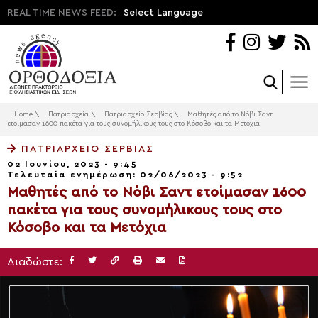
REAL TIME NEWS FEED:
Select Language
Home
\
Πατριαρχεία
\
Πατριαρχείο Σερβίας
\
Mαθητές από το Νόβι Σαντ
ετοίμασαν 1600 πακέτα για τους συνομήλικους τους στο Κόσοβο και τα Μετόχια
ΠΑΤΡΙΑΡΧΕΊΟ ΣΕΡΒΊΑΣ
02 Ιουνίου, 2023 - 9:45
Τελευταία ενημέρωση: 02/06/2023 - 9:52
Mαθητές από το Νόβι Σαντ ετοίμασαν 1600
πακέτα για τους συνομήλικους τους στο
Κόσοβο και τα Μετόχια
Διαδώστε: