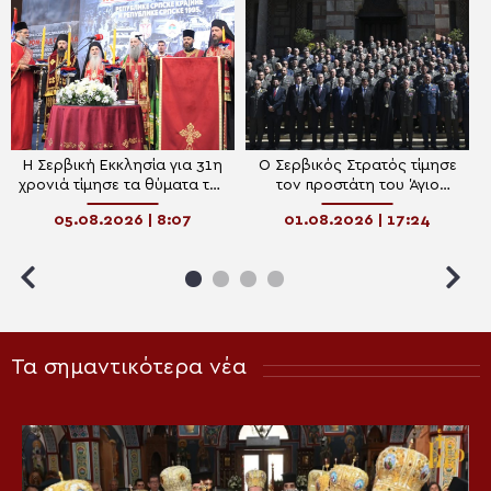
Η Σερβική Εκκλησία για 31η
Ο Σερβικός Στρατός τίμησε
χρονιά τίμησε τα θύματα της
τον προστάτη του Άγιο
“Καταιγίδας” – Το μήνυμα
Στέφανο
05.08.2026 | 8:07
01.08.2026 | 17:24
ειρήνης, σεβασμού και
μνήμης του Πατριάρχη
Πορφύριου
Τα σημαντικότερα νέα