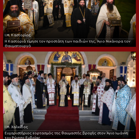
Ι.Μ. Καστορίας
Η Καστοριά τίμησε τον προστάτη των παιδιών της, Άγιο Νικάνορα τον
Θαυματουργό
Ι.Μ. Χαλκίδος
Ευχαριστήριος εορτασμός της θαυμαστής βροχής στον Άγιο Ιωάννη
τον Ρώσσο Ευβοίας