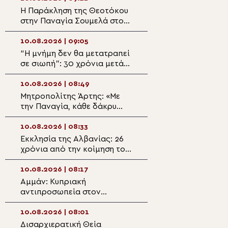
Η Παράκληση της Θεοτόκου
10 Αυγούστου: Ε
στην Παναγία Σουμελά στο
Άγιος Λαυρέντιο
Βέρμιο
Αρχιδιάκονος
10.08.2026 | 09:05
10.08.2026 | 07:3
“Η μνήμη δεν θα μετατραπεί
Ευλογία των καρ
σε σιωπή”: 30 χρόνια μετά
στην μοναδική Ρ
τις δολοφονίες Ισαάκ και
Κρήτης
Σολωμού
10.08.2026 | 08:49
10.08.2026 | 07:1
Μητροπολίτης Άρτης: «Με
Οικουμενικός Π
την Παναγία, κάθε δάκρυ
“Μοναδική θέση 
γίνεται προσευχή»
Ορθόδοξο Μονα
κατέχει το Άγιο
10.08.2026 | 08:33
09.08.2026 | 22:
Εκκλησία της Αλβανίας: 26
Λαϊκή ευσέβεια,
χρόνια από την κοίμηση του
ιδιωτικοποίηση 
εμβληματικού Επισκόπου
θρησκείας και π
Απολλωνίας Κοσμά
μεταμόρφωση τη
10.08.2026 | 08:17
09.08.2026 | 21:3
θρησκευτικότητ
Αμμάν: Κυπριακή
Έναρξη εγγραφώ
αντιπροσωπεία στον
μαθητές Λυκείου
Αρχιεπίσκοπο
Κοινωνικό Φροντ
Κυριακουπόλεως
Μητρόπολης Μαρ
10.08.2026 | 08:01
09.08.2026 | 21:0
Κομοτηνής
Δισαρχιερατική Θεία
Προσκυνηματική