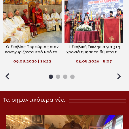
Ο Σερβίας Πορφύριος στον
Η Σερβική Εκκλησία για 31η
πανηγυρίζοντα Ιερό Ναό του
χρονιά τίμησε τα θύματα της
Αγίου Μεγαλομάρτυρα
“Καταιγίδας” – Το μήνυμα
09.08.2026 | 16:22
05.08.2026 | 8:07
Παντελεήμονα στο Μίριεβο
ειρήνης, σεβασμού και
μνήμης του Πατριάρχη
Πορφύριου
Τα σημαντικότερα νέα