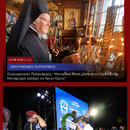
10.08.2026 | 7:11
ΟΙΚΟΥΜΕΝΙΚΌ ΠΑΤΡΙΑΡΧΕΊΟ
Οικουμενικός Πατριάρχης: “Μοναδική θέση μέσα στον Ορθόδοξο
Μοναχισμό κατέχει το Άγιον Όρος”