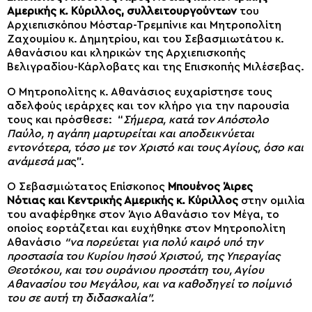
Αμερικής κ. Κύριλλος, συλλειτουργούντων
του
Αρχιεπισκόπου Μόσταρ-Τρεμπίνιε και Μητροπολίτη
Ζαχουμίου κ. Δημητρίου, και του Σεβασμιωτάτου κ.
Αθανάσιου και κληρικών της Αρχιεπισκοπής
Βελιγραδίου-Κάρλοβατς και της Επισκοπής Μιλέσεβας.
Ο Μητροπολίτης κ. Αθανάσιος ευχαρίστησε τους
αδελφούς ιεράρχες και τον κλήρο για την παρουσία
τους και πρόσθεσε: “
Σήμερα, κατά τον Απόστολο
Παύλο, η αγάπη μαρτυρείται και αποδεικνύεται
εντονότερα, τόσο με τον Χριστό και τους Αγίους, όσο και
ανάμεσά μα
ς”.
Ο Σεβασμιώτατος Επίσκοπος
Μπουένος Άιρες
Νότιας
και
Κεντρικής Αμερικής κ. Κύριλλος
στην ομιλία
του αναφέρθηκε στον Άγιο Αθανάσιο τον Μέγα, το
οποίος εορτάζεται και ευχήθηκε στον Μητροπολίτη
Αθανάσιο
“να πορεύεται για πολύ καιρό υπό την
προστασία του Κυρίου Ιησού Χριστού, της Υπεραγίας
Θεοτόκου, και του ουράνιου προστάτη του, Αγίου
Αθανασίου του Μεγάλου, και να καθοδηγεί το ποίμνιό
του σε αυτή τη διδασκαλία”.