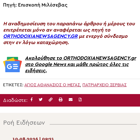
Πηγή: Επισκοπή Μιλέσεβας
H αναδημοσίευση του παραπάνω άρθρου ή μέρους του
επιτρέπεται μόνο αν αναφέρεται ως πηγή το
ORTHODOXIANEWSAGENCY.GR
με ενεργό σύνδεσμο
στην εν λόγω καταχώρηση.
Ακολούθησε το ORTHODOXIANEWSAGENCY.gr
στο Google News και μάθε πρώτος όλες τις
ειδήσεις.
ΕΤΙΚΈΤΕΣ:
ΆΓΙΟΣ ΑΘΑΝΆΣΙΟΣ Ο ΜΈΓΑΣ
,
ΠΑΤΡΙΑΡΧΕΊΟ ΣΕΡΒΊΑΣ
Διαδώστε:
Ροή Ειδήσεων
10.08.2026 | 09:21
10.08.2026 | 07:4