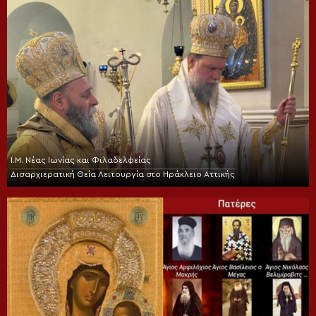
Ι.Μ. Νέας Ιωνίας και Φιλαδελφείας
Δισαρχιερατική Θεία Λειτουργία στο Ηράκλειο Αττικής