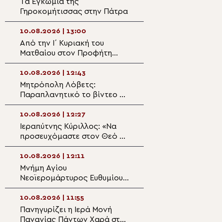
Τα Εγκώμια της
Η Εφέστιος Εικό
Γηροκομήτισσας στην Πάτρα
Ζωοδόχου Πηγή
10.08.2026 | 13:00
10.08.2026 | 11:2
Από την Ι΄ Κυριακή του
Ο Προικοννήσου
Ματθαίου στον Προφήτη
Ιερά Μονή Παναγ
Ηλία Καστέλας
Φανερωμένης «
Σητείας
10.08.2026 | 12:43
10.08.2026 | 11:0
Μητρόπολη Λόβετς:
Αγωνία από τον
Παραπλανητικό το βίντεο με
Καλαβρύτων Ιερ
τον Μητροπολίτη Γαβριήλ να
την έλλειψη κληρ
διαφημίζει προϊόντα
μέλλον των χωρ
10.08.2026 | 12:27
10.08.2026 | 10:4
Ιεραπύτνης Κύριλλος: «Να
Βασιλική – Επει
προσευχόμαστε στον Θεό να
θεραπεύει ο,τιδήποτε έχει
10.08.2026 | 10:3
ανάγκη θεραπείας»
10.08.2026 | 12:11
Πρόγραμμα παν
Μνήμη Αγίου
Ιερού Μητροπολι
Νεοϊερομάρτυρος Ευθυμίου
Κοιμήσεως της 
στη Ρόδο
Χαϊδαρίου
10.08.2026 | 10:1
10.08.2026 | 11:55
Ο Πατριάρχης Β
Πανηγυρίζει η Ιερά Μονή
Δανιήλ βάδισε σ
Παναγίας Πάντων Χαρά στο
του “Θαυματουρ