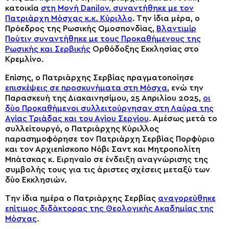
κατοικία
στη Μονή Danilov, συναντήθηκε με τον
Πατριάρχη Μόσχας κ.κ. Κύριλλο
. Την ίδια μέρα, ο
Πρόεδρος της Ρωσικής Ομοσπονδίας,
Βλαντιμίρ
Πούτιν συναντήθηκε με τους Προκαθήμενους της
Ρωσικής και Σερβικής
Ορθόδοξης Εκκλησίας στο
Κρεμλίνο.
Επίσης, ο Πατριάρχης Σερβίας πραγματοποίησε
επισκέψεις σε προσκυνήματα στη Μόσχα
, ενώ την
Παρασκευή της Διακαινησίμου, 25 Απριλίου 2025,
οι
δύο Προκαθήμενοι συλλειτούργησαν στη Λαύρα της
Αγίας Τριάδας και του Αγίου Σεργίου
. Αμέσως μετά το
συλλείτουργό, ο Πατριάρχης Κύριλλος
παρασημοφόρησε τον Πατριάρχη Σερβίας Πορφύριο
και τον Αρχιεπίσκοπο Νόβι Σαντ και Μητροπολίτη
Μπάτσκας κ. Ειρηναίο σε ένδειξη αναγνώρισης της
συμβολής τους για τις άριστες σχέσεις μεταξύ των
δύο Εκκλησιών.
Την ίδια ημέρα ο Πατριάρχης Σερβίας
αναγορεύθηκε
επίτιμος διδάκτορας της Θεολογικής Ακαδημίας της
Μόσχας
.