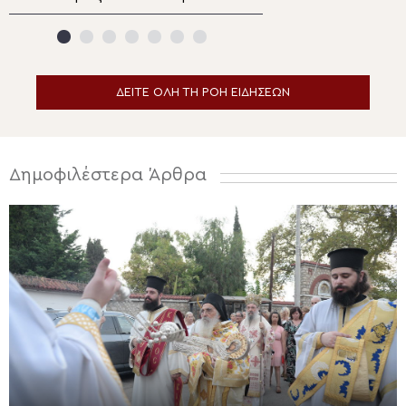
Καλέντζι Κορινθίας
Ρίλας” και ανέβη
υψόμετρο 2282 
ΔΕΙΤΕ ΟΛΗ ΤΗ ΡΟΗ ΕΙΔΗΣΕΩΝ
Δημοφιλέστερα Άρθρα