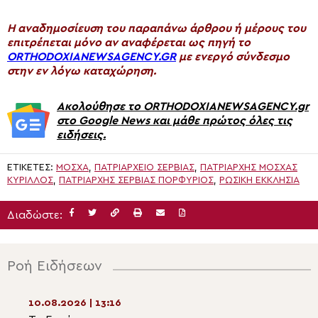
H αναδημοσίευση του παραπάνω άρθρου ή μέρους του
επιτρέπεται μόνο αν αναφέρεται ως πηγή το
ORTHODOXIANEWSAGENCY.GR
με ενεργό σύνδεσμο
στην εν λόγω καταχώρηση.
Ακολούθησε το ORTHODOXIANEWSAGENCY.gr
στο Google News και μάθε πρώτος όλες τις
ειδήσεις.
ΕΤΙΚΈΤΕΣ:
ΜΌΣΧΑ
,
ΠΑΤΡΙΑΡΧΕΊΟ ΣΕΡΒΊΑΣ
,
ΠΑΤΡΙΆΡΧΗΣ ΜΌΣΧΑΣ
ΚΎΡΙΛΛΟΣ
,
ΠΑΤΡΙΆΡΧΗΣ ΣΕΡΒΊΑΣ ΠΟΡΦΎΡΙΟΣ
,
ΡΩΣΙΚΉ ΕΚΚΛΗΣΊΑ
Διαδώστε:
Ροή Ειδήσεων
10.08.2026 | 13:16
10.08.2026 | 11:3