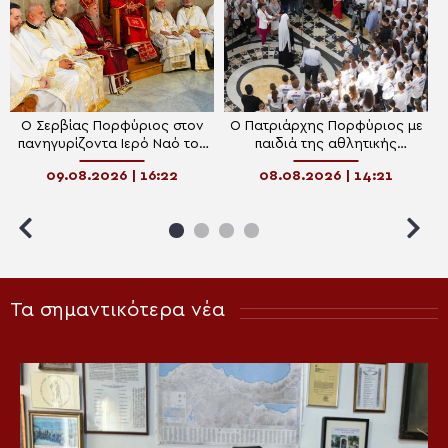
Ο Σερβίας Πορφύριος στον
Ο Πατριάρχης Πορφύριος με
πανηγυρίζοντα Ιερό Ναό του
παιδιά της αθλητικής
Αγίου Μεγαλομάρτυρα
κατασκήνωσης «Η Σερβία σε
09.08.2026 | 16:22
08.08.2026 | 14:21
Παντελεήμονα στο Μίριεβο
καλεί»
Τα σημαντικότερα νέα