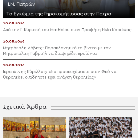
Ι.Μ. Πατρών
Τα Εγκώμια της Γηροκομήτισσας στην Πάτρα
10.08.2026
Από την Ι΄ Κυριακή του Ματθαίου στον Προφήτη Ηλία Καστέλας
10.08.2026
Μητρόπολη Λόβετς: Παραπλανητικό το βίντεο με τον
Μητροπολίτη Γαβριήλ να διαφημίζει προϊόντα
10.08.2026
Ιεραπύτνης Κύριλλος: «Να προσευχόμαστε στον Θεό να
θεραπεύει ο,τιδήποτε έχει ανάγκη θεραπείας»
Σχετικά Άρθρα