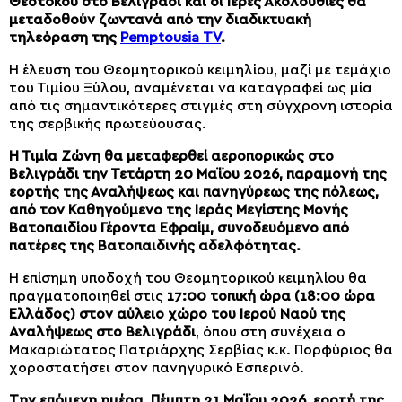
Θεοτόκου στο Βελιγράδι και οι Ιερές Ακολουθίες θα
μεταδοθούν ζωντανά από την διαδικτυακή
τηλεόραση της
Pemptousia ΤV
.
Η έλευση του Θεομητορικού κειμηλίου, μαζί με τεμάχιο
του Τιμίου Ξύλου, αναμένεται να καταγραφεί ως μία
από τις σημαντικότερες στιγμές στη σύγχρονη ιστορία
της σερβικής πρωτεύουσας.
Η Τιμία Ζώνη θα μεταφερθεί αεροπορικώς στο
Βελιγράδι την Τετάρτη 20 Μαΐου 2026, παραμονή της
εορτής της Αναλήψεως και πανηγύρεως της πόλεως,
από τον Καθηγούμενο της Ιεράς Μεγίστης Μονής
Βατοπαιδίου Γέροντα Εφραίμ, συνοδευόμενο από
πατέρες της Βατοπαιδινής αδελφότητας.
Η επίσημη υποδοχή του Θεομητορικού κειμηλίου θα
πραγματοποιηθεί στις
17:00 τοπική ώρα (18:00 ώρα
Ελλάδος) στον αύλειο χώρο του Ιερού Ναού της
Αναλήψεως στο Βελιγράδι
, όπου στη συνέχεια ο
Μακαριώτατος Πατριάρχης Σερβίας κ.κ. Πορφύριος θα
χοροστατήσει στον πανηγυρικό Εσπερινό.
Την επόμενη ημέρα, Πέμπτη 21 Μαΐου 2026, εορτή της