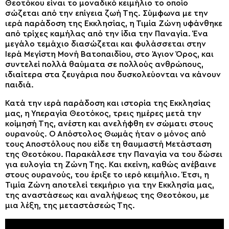
Θεοτόκου είναι το μοναδικό κειμήλιο το οποίο
σώζεται από την επίγεια ζωή Της. Σύμφωνα με την
ιερά παράδοση της Εκκλησίας, η Τιμία Ζώνη υφάνθηκε
από τρίχες καμήλας από την ίδια την Παναγία. Ένα
μεγάλο τεμάχιο διασώζεται και φυλάσσεται στην
Ιερά Μεγίστη Μονή Βατοπαιδίου, στο Άγιον Όρος, και
συντελεί πολλά θαύματα σε πολλούς ανθρώπους,
ιδιαίτερα στα ζευγάρια που δυσκολεύονται να κάνουν
παιδιά.
Κατά την ιερά παράδοση και ιστορία της Εκκλησίας
μας, η Υπεραγία Θεοτόκος, τρεις ημέρες μετά την
κοίμησή Της, ανέστη και ανελήφθη εν σώματι στους
ουρανούς. Ο Απόστολος Θωμάς ήταν ο μόνος από
τους Αποστόλους που είδε τη θαυμαστή Μετάσταση
της Θεοτόκου. Παρακάλεσε την Παναγία να του δώσει
για ευλογία τη Ζώνη Της. Και εκείνη, καθώς ανέβαινε
στους ουρανούς, του έριξε το ιερό κειμήλιο. Έτσι, η
Τιμία Ζώνη αποτελεί τεκμήριο για την Εκκλησία μας,
της αναστάσεως και αναλήψεως της Θεοτόκου, με
μια λέξη, της μεταστάσεώς Της.