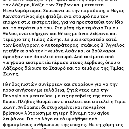
τον Λάζαρο, Κνέζη των Σέρβων και μετέπειτα
Μεγαλομάρτυρα. Σύμφωνα με την παράδοση, ο Μέγας
Κωνσταντίνος είχε φτιάξει ένα σταυρό που τον
έπαιρνε στις εκστρατείες, για να προστατεύει τον ίδιο
και το στράτευμά του. Στη μέση είχε τεμάχιο Τιμίου
Ξύλου, ενώ υπήρχαν και θήκες με άγια λείψανα και
τεμάχιο της Τιμίας Ζώνης. Σε μια εκστρατεία κατά
των Βουλγάρων, ο Αυτοκράτορας Ισαάκιος Β΄ Άγγελος
ηττήθηκε από τον Ηγεμόνα Ασάν και οι Βούλγαροι
άρπαξαν τον βασιλικό σταυρό. Από εκεί μετά από
νικηφόρα εκστρατεία πέρασε στους Σέρβους, όπου ο
Λάζαρος δώρισε το Σταυρό και το τεμάχιο της Τιμίας
Ζώνης.
Πλήθος πιστών συνέρρεαν και συρρέουν για να την
προσκυνήσουν με ευλάβεια, ζητώντας από την
Παναγία να μεσιτεύσει με τις πρεσβείες της στον
Κύριο. Πλήθος θαυμάτων επιτέλεσε και επιτελεί η Τιμία
Ζώνη. Άνθρωποι δυστυχισμένοι και πονεμένοι
βρίσκουν λύτρωση με τη ιερή δύναμη του αγίου
λειψάνου. Για το λόγο αυτό υμνήθηκε από
φημισμένους ανθρώπους της εποχής. Με τη χάρη της