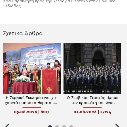
Ιερά Παράκληση προς την Υπεραγία Θεοτόκο στην Πολυθέα
Πεδιάδος
Σχετικά Άρθρα
Η Σερβική Εκκλησία για 31η
Ο Σερβικός Στρατός τίμησε
χρονιά τίμησε τα θύματα της
τον προστάτη του Άγιο
“Καταιγίδας” – Το μήνυμα
Στέφανο
05.08.2026 | 8:07
01.08.2026 | 17:24
ειρήνης, σεβασμού και
μνήμης του Πατριάρχη
Πορφύριου