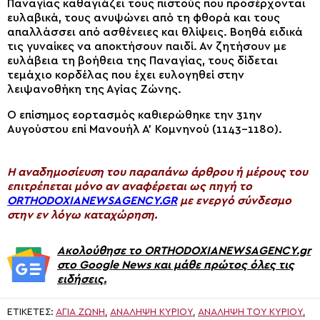
Παναγίας καθαγιάζει τους πιστούς που προσέρχονται
ευλαβικά, τους ανυψώνει από τη φθορά και τους
απαλλάσσει από ασθένειες και θλίψεις. Βοηθά ειδικά
τις γυναίκες να αποκτήσουν παιδί. Αν ζητήσουν με
ευλάβεια τη βοήθεια της Παναγίας, τους δίδεται
τεμάχιο κορδέλας που έχει ευλογηθεί στην
λειψανοθήκη της Αγίας Ζώνης.
Ο επίσημος εορτασμός καθιερώθηκε την 31ην
Αυγούστου επί Μανουήλ Α’ Κομνηνού (1143-1180).
H αναδημοσίευση του παραπάνω άρθρου ή μέρους του
επιτρέπεται μόνο αν αναφέρεται ως πηγή το
ORTHODOXIANEWSAGENCY.GR
με ενεργό σύνδεσμο
στην εν λόγω καταχώρηση.
Ακολούθησε το ORTHODOXIANEWSAGENCY.gr
στο Google News και μάθε πρώτος όλες τις
ειδήσεις.
ΕΤΙΚΈΤΕΣ:
ΑΓΙΑ ΖΩΝΗ
,
ΑΝΆΛΗΨΗ ΚΥΡΊΟΥ
,
ΑΝΆΛΗΨΗ ΤΟΥ ΚΥΡΊΟΥ
,