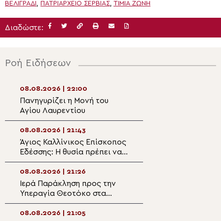
ΒΕΛΙΓΡΆΔΙ
,
ΠΑΤΡΙΑΡΧΕΊΟ ΣΕΡΒΊΑΣ
,
ΤΙΜΊΑ ΖΏΝΗ
Διαδώστε:
Ροή Ειδήσεων
08.08.2026 | 22:00
08.08.2026 | 20:
Πανηγυρίζει η Μονή του
Η λιτάνευση της
Αγίου Λαυρεντίου
θαυματουργού ε
Παναγίας
Χρυσοσπηλιώτισ
08.08.2026 | 21:43
08.08.2026 | 19:4
Κάτω Δευτερά
Άγιος Καλλίνικος Επίσκοπος
“Το λαμπρόν σε
Εδέσσης: Η θυσία πρέπει να
– Αφιέρωμα στο
διακρίνη την Αρχιερατικήν
Καλλίνικο Εδέσσ
μου ζωήν!
08.08.2026 | 21:26
08.08.2026 | 19:2
Ιερά Παράκληση προς την
Ο Μητροπολίτης
Υπεραγία Θεοτόκο στα
στον Ιερό Ναό Α
Φαβριανά Μονοφατσίου
Φανουρίου στον 
Κατσαρού
08.08.2026 | 21:05
08.08.2026 | 19:1