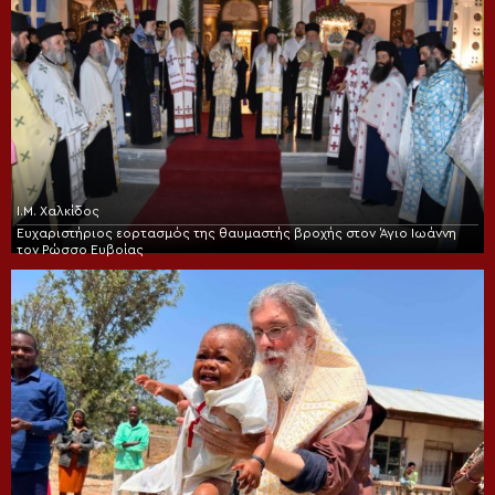
Ι.Μ. Χαλκίδος
Ευχαριστήριος εορτασμός της θαυμαστής βροχής στον Άγιο Ιωάννη
τον Ρώσσο Ευβοίας