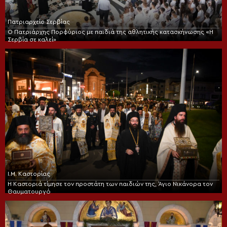
Πατριαρχείο Σερβίας
Ο Πατριάρχης Πορφύριος με παιδιά της αθλητικής κατασκήνωσης «Η
Σερβία σε καλεί»
Ι.Μ. Καστορίας
Η Καστοριά τίμησε τον προστάτη των παιδιών της, Άγιο Νικάνορα τον
Θαυματουργό