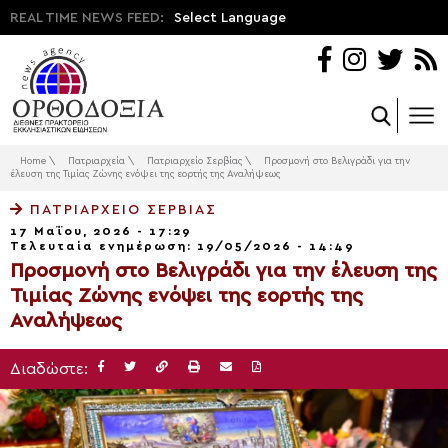
REAL TIME NEWS FEED:
Select Language
Home
\
Πατριαρχεία
\
Πατριαρχείο Σερβίας
\
Προσμονή στο Βελιγράδι για την
έλευση της Τιμίας Ζώνης ενόψει της εορτής της Αναλήψεως
ΠΑΤΡΙΑΡΧΕΊΟ ΣΕΡΒΊΑΣ
17 Μαΐου, 2026 - 17:29
Τελευταία ενημέρωση: 19/05/2026 - 14:49
Προσμονή στο Βελιγράδι για την έλευση της
Τιμίας Ζώνης ενόψει της εορτής της
Αναλήψεως
Διαδώστε: