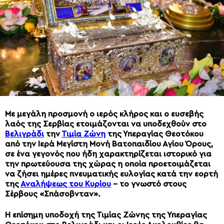
Με μεγάλη προσμονή ο ιερός κλήρος και ο ευσεβής
λαός της Σερβίας ετοιμάζονται να υποδεχθούν στο
Βελιγράδι
την
Τιμία Ζώνη
της Υπεραγίας Θεοτόκου
από την Ιερά Μεγίστη Μονή Βατοπαιδίου Αγίου Όρους,
σε ένα γεγονός που ήδη χαρακτηρίζεται ιστορικό για
την πρωτεύουσα της χώρας η οποία προετοιμάζεται
να ζήσει ημέρες πνευματικής ευλογίας κατά την εορτή
της
Αναλήψεως του Κυρίου
– το γνωστό στους
Σέρβους «Σπάσοβνταν».
Η επίσημη υποδοχή της Τιμίας Ζώνης της Υπεραγίας