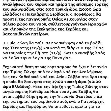
Αναλήψεως του Κυρίου και ημέρα της επίσημης εορτής
του Βελιγραδίου, στις 9:00 τοπική ώρα (10:00 ώρα
Ελλάδος) ο Πατριάρχης Σερβίας κ.κ. Πορφύριος θα
προστεί της πανηγυρικής Θείας Λειτουργίας στον
αύλειο χώρο του ναού, συλλειτουργούντων Ιεραρχών
και κληρικών της Εκκλησίας της Σερβίας και
Βατοπαιδινών πατέρων.
Η Τιμία Ζώνη θα τεθεί σε προσκύνηση από το βράδυ
της Τετάρτης (20/5) και κατά τη διάρκεια της Θείας
Λειτουργίας την Πέμπτη (21/5), ώστε ο ευσεβής λαός
να λάβει την ευλογία της Παναγίας.
Ξεχωριστή θέση στους εορτασμούς θα έχει η λιτανεία
της Τιμίας Ζώνης από τον Ιερό Ναό της Αναλήψεως
έως τον Καθεδρικό Ναό του Αγίου Σάββα στο Βράτσαρ
η οποία θα ξεκινήσει στις
19:00 τοπική ώρα (20:00
ώρα Ελλάδος)
. Μετά την άφιξη της Τιμίας Ζώνης στον
μεγαλοπρεπή Καθεδρικό Ναό του Αγίου Σάββα, θα
αναπεμφθεί δέηση προς την Υπεραγία Θεοτόκο υπέρ
της σωτηρίας του σερβικού λαού, ενώ ο Πατριάρχης
Σερβίας κ.κ. Πορφύριος θα απευθύνει ομιλία για το