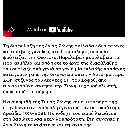
Τη διαφύλαξη της Αγίας Ζώνης ανέλαβαν δύο φτωχές
και ευσεβείς γυναίκες στα Ιεροσόλυμα, οι οποίες
φρόντιζαν την Θεοτόκο. Παρέλαβαν με ευλάβεια το
ιερό κειμήλιο και από τότε το έργο της διαφύλαξής
του συνέχιζε από γενιά σε γενιά μία ευλαβής παρθένος
καταγόμενη από την οικογένεια αυτή. Η Αυτοκράτειρα
Ζωή, σύζυγος του Λέοντος ΣΤ’ του Σοφού, από
ευγνωμοσύνη κέντησε, την Ζώνη με χρυσή κλωστή,
όπως σώζεται σήμερα.
Η ανακομιδή της Τιμίας Ζώνης και η μεταφορά της
στην Κωνσταντινούπολη έγινε από τον αυτοκράτορα
Αρκάδιο (395-408). Η υποδοχή του ιερού λειψάνου
στη Βασιλεύουσα ήταν λαμπρότατη. Στη συνέχεια η
Αγία Ζώνη τεμαχίστηκε και τεμάχιά της