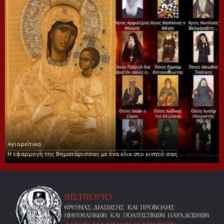
Αγιορείτικα
Η εφαρμογή της Βηματάρισσας με ένα κλικ στο κινητό σας