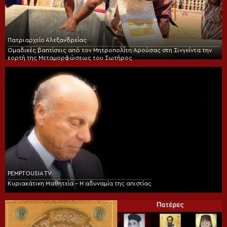
Πατριαρχείο Αλεξανδρείας
Ομαδικές βαπτίσεις από τον Μητροπολίτη Αρούσας στη Σινγκίντα την
εορτή της Μεταμορφώσεως του Σωτήρος
PEMPTOUSIA TV
Κυριακάτικη Μαθητεία – Η αδυναμία της απιστίας