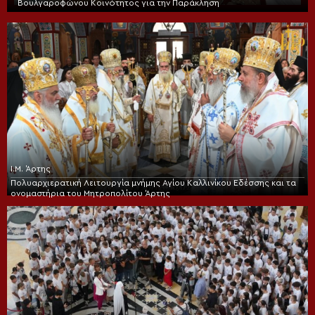
Βουλγαροφώνου Κοινότητος για την Παράκληση
Ι.Μ. Άρτης
Πολυαρχιερατική Λειτουργία μνήμης Αγίου Καλλινίκου Εδέσσης και τα
ονομαστήρια του Μητροπολίτου Άρτης