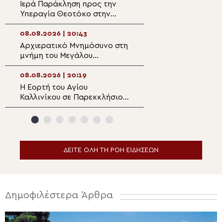
Ιερά Παράκληση προς την
Αυτοψία της Λ. 
Υπεραγία Θεοτόκο στην
Αιγόσθενα για τι
Πολυθέα Πεδιάδος
επιπτώσεις της 
08.08.2026 | 20:43
08.08.2026 | 18:5
Αρχιερατικό Μνημόσυνο στη
Ο Αιτωλίας Δαμ
μνήμη του Μεγάλου
στον Αργυρό Πηγ
Ευεργέτου των Κυθήρων
Θέρμου
Νικολάου Τριφύλλη
08.08.2026 | 20:19
08.08.2026 | 18:3
Η Εορτή του Αγίου
5η Αυγουστιάτικ
Καλλινίκου σε Παρεκκλήσιο
Παράκληση στην
της Καστοριάς
Ευξεινούπολη
ΔΕΙΤΕ ΟΛΗ ΤΗ ΡΟΗ ΕΙΔΗΣΕΩΝ
Δημοφιλέστερα Άρθρα