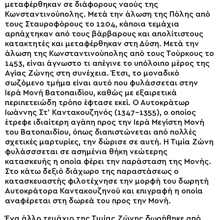
μεταφέρθηκαν σε διάφορους ναούς της
Κωνσταντινούπολης. Μετά την άλωση της Πόλης από
τους Σταυροφόρους το 1204, κάποια τεμάχια
αρπάχτηκαν από τους βάρβαρους και απολίτιστους
κατακτητές και μεταφέρθηκαν στη Δύση. Μετά την
άλωση της Κωνσταντινούπολης από τους Τούρκους το
1453, είναι άγνωστο τι απέγινε το υπόλοιπο μέρος της
Αγίας Ζώνης στη συνέχεια. Έτσι, το μοναδικό
σωζόμενο τμήμα είναι αυτό που φυλάσσεται στην
Ιερά Μονή Βατοπαιδίου, καθώς με εξαιρετικά
περιπετειώδη τρόπο έφτασε εκεί. Ο Αυτοκράτωρ
Ιωάννης Στ’ Καντακουζηνός (1347-1355), ο οποίος
έτρεφε ιδιαίτερη αγάπη προς την Ιερά Μεγίστη Μονή
του Βατοπαιδίου, όπως διαπιστώνεται από πολλές
σχετικές μαρτυρίες, την δώρισε σε αυτή. Η Τιμία Ζώνη
φυλάσσσεται σε ασημένια θήκη νεώτερης
κατασκευής η οποία φέρει την παράσταση της Μονής.
Στο κάτω δεξιό διάχωρο της παραστάσεως ο
κατασκευαστής φιλοτέχνησε την μορφή του δωρητή
Αυτοκράτορα Καντακουζηνού και επιγραφή η οποία
αναφέρεται στη δωρεά του προς την Μονή.
Ένα άλλο τεμάχιο της Τιμίας Ζώνης δωρήθηκε από