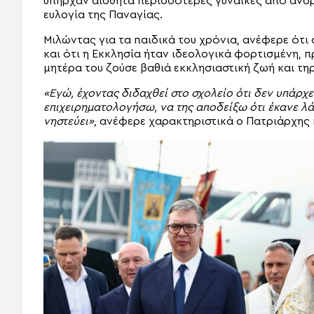
υπήρχαν αισθητά περισσότερες γυναίκες από άνδρ
ευλογία της Παναγίας.
Μιλώντας για τα παιδικά του χρόνια, ανέφερε ότ
και ότι η Εκκλησία ήταν ιδεολογικά φορτισμένη, π
μητέρα του ζούσε βαθιά εκκλησιαστική ζωή και τηρ
«Εγώ, έχοντας διδαχθεί στο σχολείο ότι δεν υπάρχ
επιχειρηματολογήσω, να της αποδείξω ότι έκανε λά
νηστεύει»
, ανέφερε χαρακτηριστικά ο Πατριάρχης 