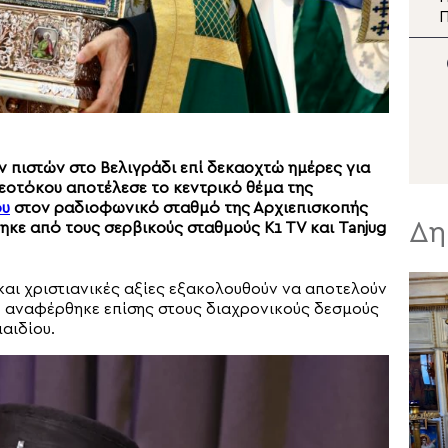
Μητροπολιτικός Ιερός
Π
Ναός Μεταμορφώσεως
του Σωτήρος Ναούσης
πιστών στο Βελιγράδι επί δεκαοχτώ ημέρες για
εοτόκου αποτέλεσε το κεντρικό θέμα της
ου
στον ραδιοφωνικό σταθμό της Αρχιεπισκοπής
Δη
ηκε από τους σερβικούς σταθμούς K1 TV και Tanjug
και χριστιανικές αξίες εξακολουθούν να αποτελούν
νώ αναφέρθηκε επίσης στους διαχρονικούς δεσμούς
αιδίου.