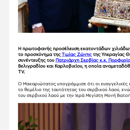
Η πρωτοφανής προσέλευση εκατοντάδων χιλιάδων 
το προσκύνημα της
Τιμίας Ζώνης
της Υπεραγίας Θ
συνέντευξης του
Πατριάρχη Σερβίας κ.κ. Πορφυρί
Βελιγραδίου και Καρλοβικίου, η οποία αναμεταδόθ
TV.
Ο Μακαριώτατος υπογράμμισε ότι οι ευαγγελικές 
το θεμέλιο της ταυτότητας του σερβικού λαού, ε
του σερβικού λαού με την Ιερά Μεγίστη Μονή Βατοπ