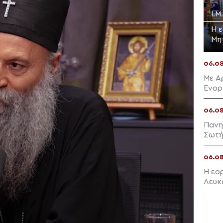
Ι.
Η 
Μη
06.0
Με Α
Ενορ
Μαλλ
06.0
Πανη
Σωτή
06.0
Η εο
Λευκ