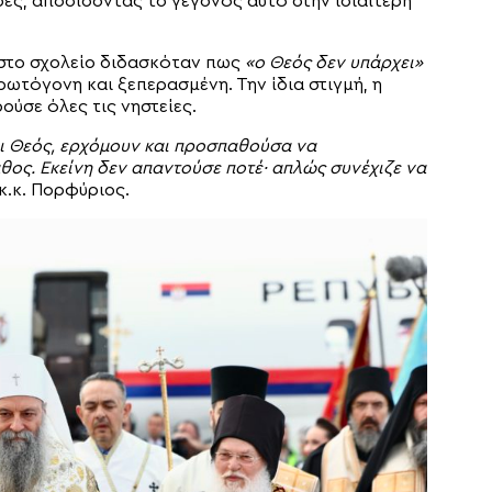
ες, αποδίδοντας το γεγονός αυτό στην ιδιαίτερη
ι στο σχολείο διδασκόταν πως
«ο Θεός δεν υπάρχει»
ρωτόγονη και ξεπερασμένη. Την ίδια στιγμή, η
ούσε όλες τις νηστείες.
ει Θεός, ερχόμουν και προσπαθούσα να
θος. Εκείνη δεν απαντούσε ποτέ· απλώς συνέχιζε να
κ.κ. Πορφύριος.