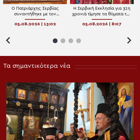
Ο Πατριάρχης Σερβίας
Η Σερβική Εκκλησία για 31η
συναντήθηκε με τον
χρονιά τίμησε τα θύματα της
Μητροπολίτη Μπάνια Λούκα
“Καταιγίδας” – Το μήνυμα
05.08.2026 | 13:02
05.08.2026 | 8:07
Εφραίμ
ειρήνης, σεβασμού και
μνήμης του Πατριάρχη
Πορφύριου
Τα σημαντικότερα νέα