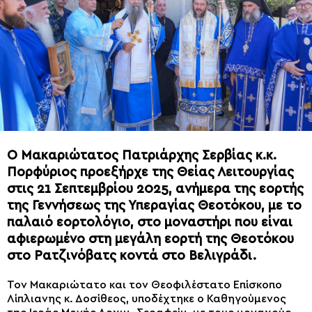
Ο Μακαριώτατος Πατριάρχης Σερβίας κ.κ.
Πορφύριος προεξήρχε της Θείας Λειτουργίας
στις 21 Σεπτεμβρίου 2025, ανήμερα της εορτής
της Γεννήσεως της Υπεραγίας Θεοτόκου, με το
παλαιό εορτολόγιο, στο μοναστήρι που είναι
αφιερωμένο στη μεγάλη εορτή της Θεοτόκου
στο Ρατζινόβατς κοντά στο Βελιγράδι.
Τον Μακαριώτατο και τον Θεοφιλέστατο Επίσκοπο
Λίπλιανης κ. Δοσίθεος, υποδέχτηκε ο Καθηγούμενος