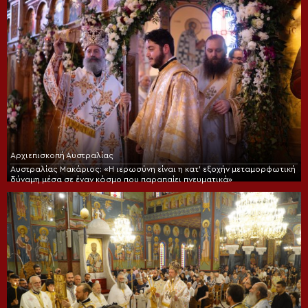
Αρχιεπισκοπή Αυστραλίας
Αυστραλίας Μακάριος: «Η ιερωσύνη είναι η κατ’ εξοχήν μεταμορφωτική
δύναμη μέσα σε έναν κόσμο που παραπαίει πνευματικά»