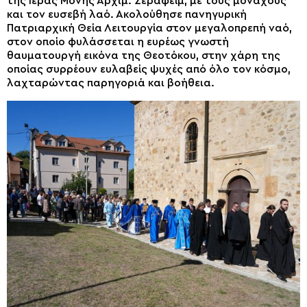
της Ιεράς Μονής Αρχιμ. Σεραφείμ, με τους μοναχούς
και τον ευσεβή λαό. Ακολούθησε πανηγυρική
Πατριαρχική Θεία Λειτουργία στον μεγαλοπρεπή ναό,
στον οποίο φυλάσσεται η ευρέως γνωστή
θαυματουργή εικόνα της Θεοτόκου, στην χάρη της
οποίας συρρέουν ευλαβείς ψυχές από όλο τον κόσμο,
λαχταρώντας παρηγοριά και βοήθεια.