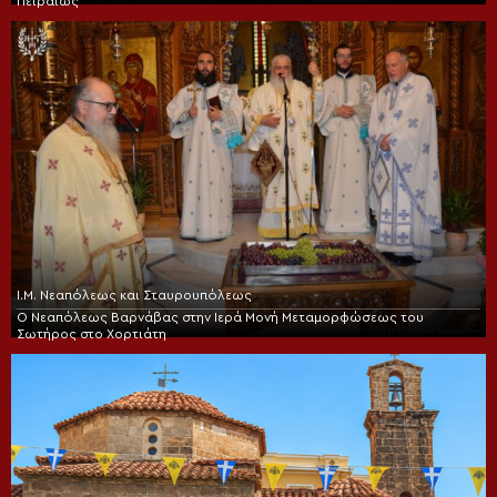
Πειραιώς
Ι.Μ. Νεαπόλεως και Σταυρουπόλεως
Ο Νεαπόλεως Βαρνάβας στην Ιερά Μονή Μεταμορφώσεως του
Σωτήρος στο Χορτιάτη