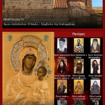
PEMPTOUSIA TV
Άγιοι Απόστολοι: Ο Ναός – Σύμβολο της Καλαμάτας