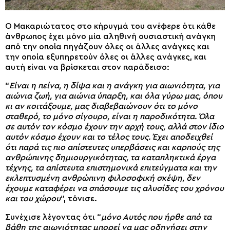
Ο Μακαριώτατος στο κήρυγμά του ανέφερε ότι κάθε
άνθρωπος έχει μόνο μία αληθινή ουσιαστική ανάγκη
από την οποία πηγάζουν όλες οι άλλες ανάγκες και
την οποία εξυπηρετούν όλες οι άλλες ανάγκες, και
αυτή είναι να βρίσκεται στον παράδεισο:
“
Είναι η πείνα, η δίψα και η ανάγκη για αιωνιότητα, για
αιώνια ζωή, για αιώνια ύπαρξη, και όλα γύρω μας, όπου
κι αν κοιτάξουμε, μας διαβεβαιώνουν ότι το μόνο
σταθερό, το μόνο σίγουρο, είναι η παροδικότητα. Όλα
σε αυτόν τον κόσμο έχουν την αρχή τους, αλλά στον ίδιο
αυτόν κόσμο έχουν και το τέλος τους. Έχει αποδειχθεί
ότι παρά τις πιο απίστευτες υπερβάσεις και καρπούς της
ανθρώπινης δημιουργικότητας, τα καταπληκτικά έργα
τέχνης, τα απίστευτα επιστημονικά επιτεύγματα και την
εκλεπτυσμένη ανθρώπινη φιλοσοφική σκέψη, δεν
έχουμε καταφέρει να σπάσουμε τις αλυσίδες του χρόνου
και του χώρου
“, τόνισε.
Συνέχισε λέγοντας ότι “
μόνο Αυτός που ήρθε από τα
βάθη της αιωνιότητας μπορεί να μας οδηγήσει στην