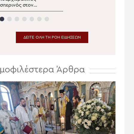
σπερινός στον
Κιλκισίου στην Σκήτη
ανηγυρίζοντα
Αγίας Άννας του Αγίου
ητροπολιτικό Ναό της
Όρους
Μεταμορφώσεως του
ωτήρος στην
Ερμούπολη
ΔΕΙΤΕ ΟΛΗ ΤΗ ΡΟΗ ΕΙΔΗΣΕΩΝ
μοφιλέστερα Άρθρα