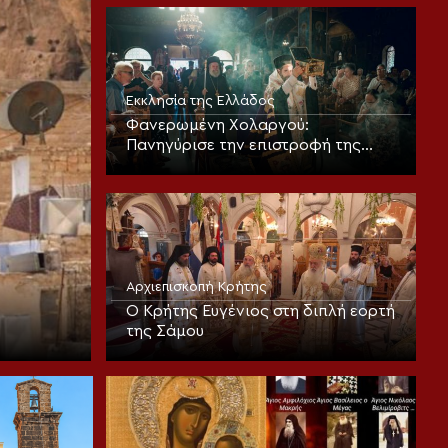
Εκκλησίας
Εκκλησία της Ελλάδος
Φανερωμένη Χολαργού:
Πανηγύρισε την επιστροφή της
παλαιάς ιεράς Λειψανοθήκης –
Πάνδημη υποδοχή παρουσία του
Επισκόπου Χριστουπόλεως
Αρχιεπισκοπή Κρήτης
Ο Κρήτης Ευγένιος στη διπλή εορτή
της Σάμου