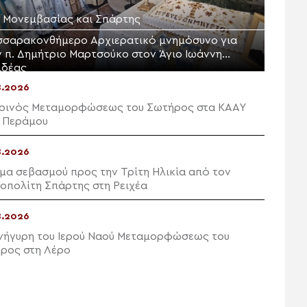
Μ. Μονεμβασίας και Σπάρτης
σσαρακονθήμερο Αρχιερατικό μνημόσυνο για
ν π. Δημήτριο Μαρτσούκο στον Άγιο Ιωάννη
ιδέας
8.2026
ρινός Μεταμορφώσεως του Σωτήρος στα ΚΑΑΥ
 Περάμου
8.2026
μα σεβασμού προς την Τρίτη Ηλικία από τον
οπολίτη Σπάρτης στη Ρειχέα
8.2026
νήγυρη του Ιερού Ναού Μεταμορφώσεως του
ρος στη Λέρο