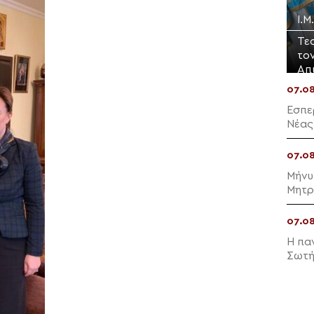
Ι.
Τε
το
Απ
07.0
Εσπε
Νέας
07.0
Μήνυ
Μητρ
07.0
Η πα
Σωτή