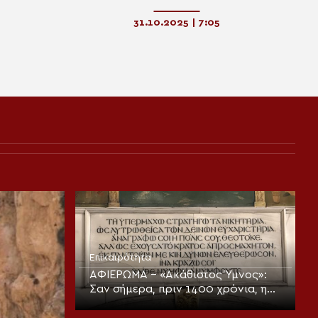
φικούς
προσευχόταν αδιάκοπα για όλο τον
νίας και
κόσμο (ΦΩΤΟ&ΒΙΝΤΕΟ)
31.10.2025 | 7:05
Επικαιρότητα
ΑΦΙΕΡΩΜΑ – «Ακάθιστος Ύμνος»:
Σαν σήμερα, πριν 1400 χρόνια, η
πρώτη ψαλμώδηση της
θεοπρεπούς προσευχής της