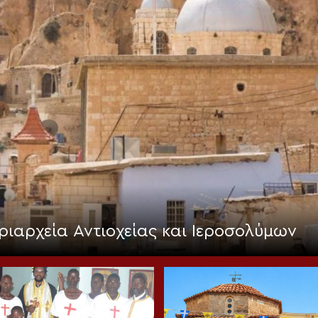
ριαρχεία Αντιοχείας και Ιεροσολύμων