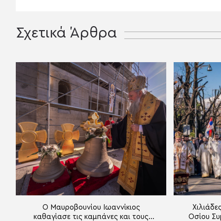
Σχετικά Άρθρα
Ο Μαυροβουνίου Ιωαννίκιος
Χιλιάδες
καθαγίασε τις καμπάνες και τους
Οσίου Συ