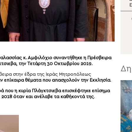
διπλή εορτή της Σάμου
Ε
π
Μ
Σ
θαλασσίας κ. Αμφιλόχιο συναντήθηκε η Πρέσβειρα
τσιεβα, την Τετάρτη 30 Οκτωβρίου 2019.
Δη
βειρα στην έδρα της Ιεράς Μητροπόλεως
ν επίκαιρα θέματα που απασχολούν την Εκκλησία
.
ρά που η κυρία Πλάγκτσιεβα επισκέφτηκε επίσημα
 2018 όταν και ανέλαβε τα καθήκοντά της
.