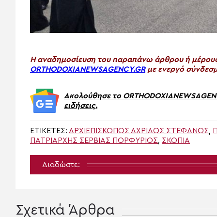
H αναδημοσίευση του παραπάνω άρθρου ή μέρους 
ORTHODOXIANEWSAGENCY.GR
με ενεργό σύνδεσμ
Ακολούθησε το ORTHODOXIANEWSAGENCY.
ειδήσεις.
ΕΤΙΚΈΤΕΣ:
ΑΡΧΙΕΠΊΣΚΟΠΟΣ ΑΧΡΊΔΟΣ ΣΤΈΦΑΝΟΣ
,
Π
ΠΑΤΡΙΆΡΧΗΣ ΣΕΡΒΊΑΣ ΠΟΡΦΎΡΙΟΣ
,
ΣΚΌΠΙΑ
Διαδώστε:
Σχετικά Άρθρα