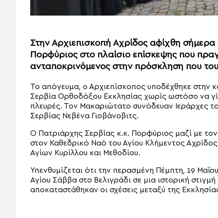
Στην Αρχιεπισκοπή Αχρίδος αφίχθη σήμερα
Πορφύριος στο πλαίσιο επίσκεψης που πραγ
ανταποκρινόμενος στην πρόσκληση που του 
Το απόγευμα, ο Αρχιεπίσκοπος υποδέχθηκε στην κ
Σερβία Ορθοδόξου Εκκλησίας χωρίς ωστόσο να γίν
πλευρές. Τον Μακαριώτατο συνόδευαν Ιεράρχες το
Σερβίας Νεβένα Γιοβάνοβιτς.
Ο Πατριάρχης Σερβίας κ.κ. Πορφύριος μαζί με το
στον Καθεδρικό Ναό του Αγίου Κλήμεντος Αχρίδος
Αγίων Κυρίλλου και Μεθοδίου.
Υπενθυμίζεται ότι την περασμένη Πέμπτη, 19 Μαΐο
Αγίου Σάββα στο Βελιγράδι σε μια ιστορική στιγμ
αποκαταστάθηκαν οι σχέσεις μεταξύ της Εκκλησίας