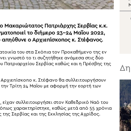
Σωτήρος
Μεταμορφώσεως του
Σωτήρος στη Μονή Σινά
Σ
Ν
 ο Μακαριώτατος Πατριάρχης Σερβίας κ.κ.
ματοποιεί το διήμερο 23-24 Μαΐου 2022,
απηύθυνε ο Αρχιεπίσκοπος κ. Στέφανος.
ατοικία του στα Σκόπια τον Προκαθήμενο της εν
ει γνωστό το τι συζητήθηκε ανάμεσα στις δύο
υ Πατριαρχείου Σερβίας καθώς και η Πρέσβης της
Δη
ν Αρχιεπίσκοπο κ. Στέφανο θα συλλειτουργήσουν
 την Τρίτη 24 Μαΐου με αφορμή την εορτή των
υ, είχαν συλλειτουργήσει στον Καθεδρικό Ναό του
ή όπως χαρακτηρίστηκε, καθώς μετά από 55 χρόνια
 της Σερβίας και της Εκκλησίας της Αχρίδος.