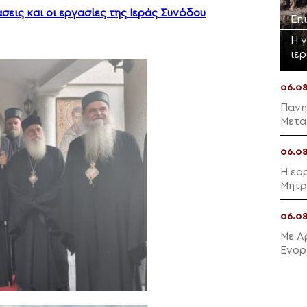
σεις και οι εργασίες της Ιεράς Συνόδου
Επ
Η 
ιε
06.0
Πανη
Μετα
06.0
Η εο
Μητρ
06.0
Με Α
Ενορ
Μαλλ