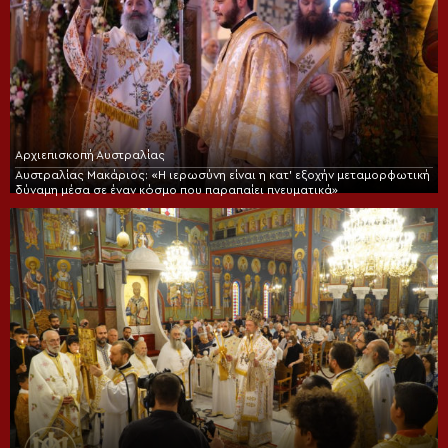
Αρχιεπισκοπή Αυστραλίας
Αυστραλίας Μακάριος: «Η ιερωσύνη είναι η κατ’ εξοχήν μεταμορφωτική
δύναμη μέσα σε έναν κόσμο που παραπαίει πνευματικά»