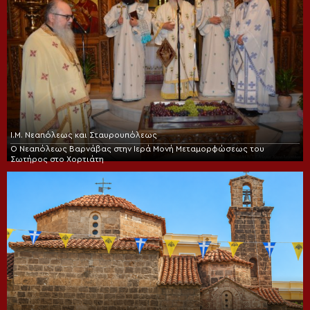
Ι.Μ. Νεαπόλεως και Σταυρουπόλεως
Ο Νεαπόλεως Βαρνάβας στην Ιερά Μονή Μεταμορφώσεως του
Σωτήρος στο Χορτιάτη