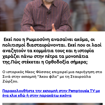
Εκεί που η Ρωμιοσύνη ανασαίνει ακόμα, οι
πολιτισμοί διασταυρώνονται. Εκεί που οι λαοί
αναζητούν τα κομμάτια τους και η ιστορία
χαράζει πάνω στην πέτρα τα μονοπάτια
της.Πώς στέκεται η Ορθοδοξία σήμερα;
Ο ιστορικός Νίκος Φύσσας επιχειρεί μια περιήγηση στο
Σινά στην εκπομπή “Άκου φίλε” με τη Σταυρούλα
Ζώρζου.
Παρακολουθήστε την εκπομπή στην Pemptousia TV με
ένα κλικ εδώ ή στην παρακάτω εικόνα