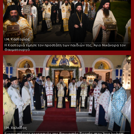
Ι.Μ. Καστορίας
Η Καστοριά τίμησε τον προστάτη των παιδιών της, Άγιο Νικάνορα τον
Θαυματουργό
Ι.Μ. Χαλκίδος
Ευχαριστήριος εορτασμός της θαυμαστής βροχής στον Άγιο Ιωάννη