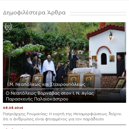
Δημοφιλέστερα Άρθρα
Ι.Μ. Νεαπόλεως και Σταυρουπόλεως
Ο Νεαπόλεως Βαρνάβας στον Ι. Ν. Αγίας
Παρασκευής Παλαιοκάστρου
08.08.2026
Πατριάρχης Ρουμανίας: Η εορτή της Μεταμορφώσεως δείχνει
ότι ο άνθρωπος είναι φτιαγμένος για τον παράδεισο