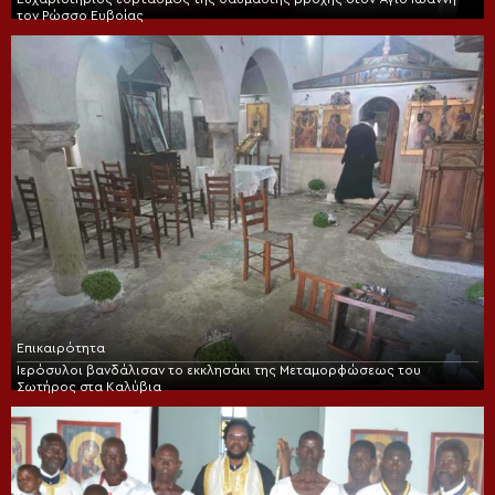
τον Ρώσσο Ευβοίας
Επικαιρότητα
Ιερόσυλοι βανδάλισαν το εκκλησάκι της Μεταμορφώσεως του
Σωτήρος στα Καλύβια