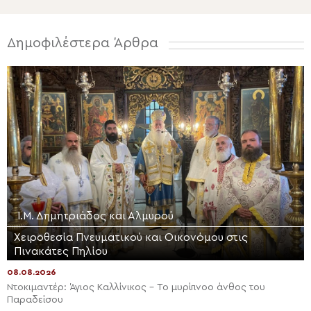
Δημοφιλέστερα Άρθρα
Ι.Μ. Δημητριάδος και Αλμυρού
Χειροθεσία Πνευματικού και Οικονόμου στις
Πινακάτες Πηλίου
08.08.2026
Ντοκιμαντέρ: Άγιος Καλλίνικος – Το μυρίπνοο άνθος του
Παραδείσου