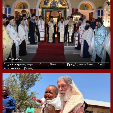
Ι.Μ. Χαλκίδος
Ευχαριστήριος εορτασμός της θαυμαστής βροχής στον Άγιο Ιωάννη
τον Ρώσσο Ευβοίας