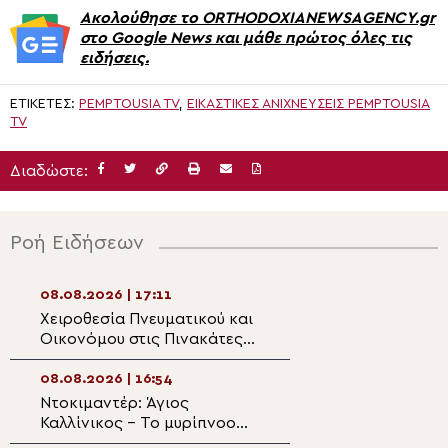
Ακολούθησε το ORTHODOXIANEWSAGENCY.gr
στο Google News και μάθε πρώτος όλες τις
ειδήσεις.
ΕΤΙΚΈΤΕΣ:
PEMPTOUSIA TV
,
ΕΙΚΑΣΤΙΚΈΣ ΑΝΙΧΝΕΎΣΕΙΣ PEMPTOUSIA
TV
Διαδώστε:
Ροή Ειδήσεων
08.08.2026 | 17:11
08.08.2026 | 15:2
Χειροθεσία Πνευματικού και
Πανηγυρικές Θεί
Οικονόμου στις Πινακάτες
Λειτουργίες για 
Πηλίου
δεσποτική εορτή
Μεταμορφώσεω
08.08.2026 | 16:54
08.08.2026 | 15:1
Ντοκιμαντέρ: Άγιος
Πρώτη Παράκλησ
Καλλίνικος – Το μυρίπνοο
Θεοτόκου στον 
άνθος του Παραδείσου
Αγίου Παϊσίου Ι