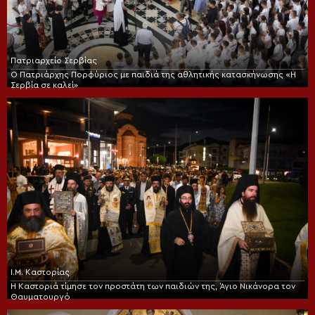
Πατριαρχείο Σερβίας
Ο Πατριάρχης Πορφύριος με παιδιά της αθλητικής κατασκήνωσης «Η
Σερβία σε καλεί»
Ι.Μ. Καστορίας
Η Καστοριά τίμησε τον προστάτη των παιδιών της, Άγιο Νικάνορα τον
Θαυματουργό