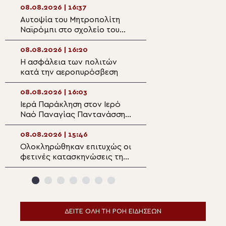
08.08.2026 | 16:37
08.08.2026 | 14:5
Αυτοψία του Μητροπολίτη
Πολυαρχιερατική
Ναϊρόμπι στο σχολείο του
μνήμης Αγίου Κα
Ewasu
Εδέσσης και τα 
του Μητροπολίτ
08.08.2026 | 16:20
08.08.2026 | 14:3
Η ασφάλεια των πολιτών
Μεθέορτα της Θ
κατά την αεροπυρόσβεση
Μεταμορφώσεως
Μαργαρίτες Μυλ
08.08.2026 | 16:03
08.08.2026 | 14:2
Ιερά Παράκληση στον Ιερό
Ο Πατριάρχης Π
Ναό Παναγίας Παντανάσσης
παιδιά της αθλη
Ναούσης Πάρου
κατασκήνωσης «
καλεί»
08.08.2026 | 15:46
08.08.2026 | 14:
Ολοκληρώθηκαν επιτυχώς οι
Ο Άγιος Καλλίνι
φετινές κατασκηνώσεις της
Επίσκοπος Εδέσσ
Ιεράς Μητροπόλεως
και Αλμωπίας – 
Σπάρτης
σύγχρονη μορφή
ΔΕΙΤΕ ΟΛΗ ΤΗ ΡΟΗ ΕΙΔΗΣΕΩΝ