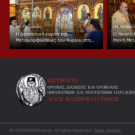
Ι.Μ. Πειραιώς
Ι.Μ. Νεαπ
Η Δεσποτική εορτή της
Ο Νεαπόλ
Μεταμορφώσεως του Κυρίου στη
Μονή Με
Μητρόπολη Πειραιώς
Σωτήρος 
© ORTHODOXIA 2026. All rights Reserved.
'Οροι Χρήσης