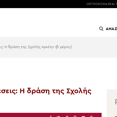
ORTHODOXIA
REAL 
ΑΝΑ
εις: Η δράση της Σχολής Αρκέην (β΄μέρος)
έσεις: Η δράση της Σχολής