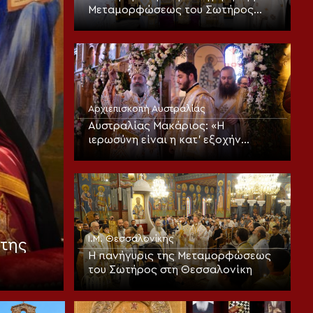
Μεταμορφώσεως του Σωτήρος
στην Καλαμαριά (ΦΩΤΟ)
Αρχιεπισκοπή Αυστραλίας
Αυστραλίας Μακάριος: «Η
ιερωσύνη είναι η κατ’ εξοχήν
μεταμορφωτική δύναμη μέσα σε
έναν κόσμο που παραπαίει
πνευματικά»
Ι.Μ. Θεσσαλονίκης
της
Η πανήγυρις της Μεταμορφώσεως
του Σωτήρος στη Θεσσαλονίκη