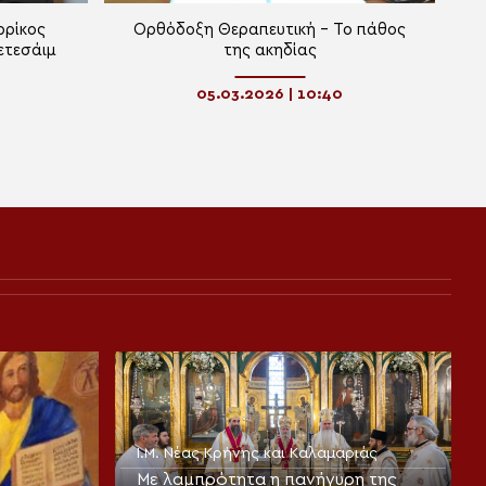
ρρίκος
Ορθόδοξη Θεραπευτική – Το πάθος
ετεσάιμ
της ακηδίας
05.03.2026 | 10:40
Ι.Μ. Νέας Κρήνης και Καλαμαριάς
Με λαμπρότητα η πανήγυρη της