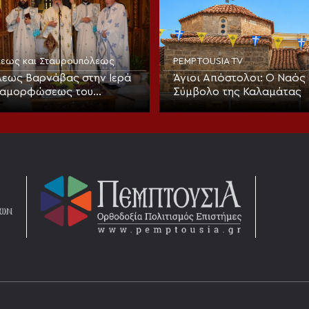
όλεως και Σταυρουπόλεως
PEMPTOUSIA TV
εως Βαρνάβας στην Ιερά
Άγιοι Απόστολοι: Ο Ναός 
ταμορφώσεως του
Σύμβολο της Καλαμάτας
στο Χορτιάτη