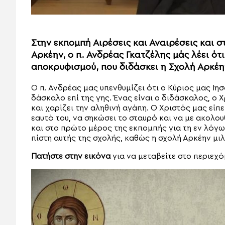
Στην εκπομπή Αιρέσεις και Αναιρέσεις και σ
Αρκέην, ο π. Ανδρέας Γκατζέλης μάς λέει ό
αποκρυφισμού, που διδάσκει η Σχολή Αρκέην
Ο π. Ανδρέας μας υπενθυμίζει ότι ο Κύριος μας Ιη
δάσκαλο επί της γης. Ένας είναι ο διδάσκαλος, ο 
και χαρίζει την αληθινή αγάπη. Ο Χριστός μας είπε
εαυτό του, να σηκώσει το σταυρό και να με ακολου
και στο πρώτο μέρος της εκπομπής για τη εν λόγω
πίστη αυτής της σχολής, καθώς η σχολή Αρκέην μι
Πατήστε στην εικόνα
για να μεταβείτε στο περιεχό