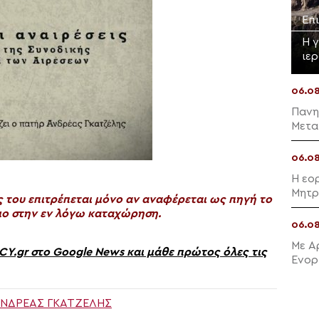
Επ
Η 
ιε
06.0
Πανη
Μετα
06.0
Η εο
Μητρ
του επιτρέπεται μόνο αν αναφέρεται ως πηγή το
ο στην εν λόγω καταχώρηση.
06.0
Με Α
gr στο Google News και μάθε πρώτος όλες τις
Ενορ
Μαλλ
ΑΝΔΡΈΑΣ ΓΚΑΤΖΈΛΗΣ