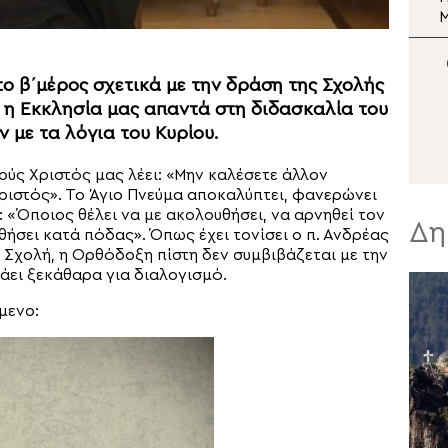
Σωτήρος
Μεταμορφώσεως του
Σωτήρος στη Μονή Σινά
Σ
Ν
το β΄μέρος σχετικά με την δράση της Σχολής
τι η Εκκλησία μας απαντά στη διδασκαλία του
 με τα λόγια του Κυρίου.
σούς Χριστός μας λέει: «Mην καλέσετε άλλον
Χριστός». Το Άγιο Πνεύμα αποκαλύπτει, φανερώνει
: «Όποιος θέλει να με ακολουθήσει, να αρνηθεί τον
Δη
θήσει κατά πόδας». Όπως έχει τονίσει ο π. Ανδρέας
 Σχολή, η Ορθόδοξη πίστη δεν συμβιβάζεται με την
λάει ξεκάθαρα για διαλογισμό.
μενο: