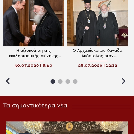
Η αξιοποίηση της
Ο Αρχιεπίσκοπος Καναδά
εκκλησιαστικής ακίνητης
Απόστολος στον
περιουσίας στο “μενού” του
Αρχιεπίσκοπο Ιερώνυμο
30.07.2026 | 8:40
28.07.2026 | 12:12
δείπνου Μητσοτάκη-
(ΦΩΤΟ)
Αρχιεπισκόπου στον
Λυκαβηττό
Τα σημαντικότερα νέα