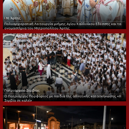
Ι.Μ. Άρτης
Πολυαρχιερατική Λειτουργία μνήμης Αγίου Καλλινίκου Εδέσσης και τα
ονομαστήρια του Μητροπολίτου Άρτης
Πατριαρχείο Σερβίας
Ο Πατριάρχης Πορφύριος με παιδιά της αθλητικής κατασκήνωσης «Η
Σερβία σε καλεί»