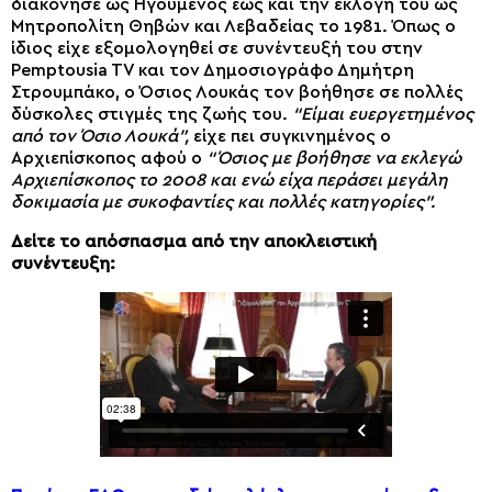
διακόνησε ως Ηγούμενος έως και την εκλογή του ως
Μητροπολίτη Θηβών και Λεβαδείας το 1981. Όπως ο
ίδιος είχε εξομολογηθεί σε συνέντευξή του στην
Pemptousia TV και τον Δημοσιογράφο Δημήτρη
Στρουμπάκο, ο Όσιος Λουκάς τον βοήθησε σε πολλές
δύσκολες στιγμές της ζωής του.
“Είμαι ευεργετημένος
από τον Όσιο Λουκά”,
είχε πει συγκινημένος ο
Αρχιεπίσκοπος αφού ο
“Όσιος με βοήθησε να εκλεγώ
Αρχιεπίσκοπος το 2008 και ενώ είχα περάσει μεγάλη
δοκιμασία με συκοφαντίες και πολλές κατηγορίες”.
Δείτε το απόσπασμα από την αποκλειστική
συνέντευξη: