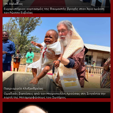
Ι.Μ. Χαλκίδος
Ευχαριστήριος εορτασμός της θαυμαστής βροχής στον Άγιο Ιωάννη
τον Ρώσσο Ευβοίας
Πατριαρχείο Αλεξανδρείας
Ομαδικές βαπτίσεις από τον Μητροπολίτη Αρούσας στη Σινγκίντα την
εορτή της Μεταμορφώσεως του Σωτήρος