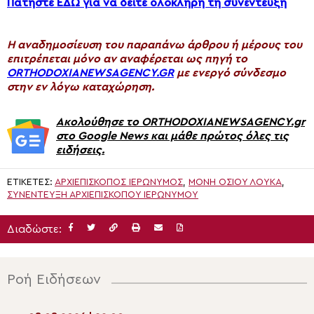
Πατήστε ΕΔΩ για να δείτε ολόκληρη τη συνέντευξη
H αναδημοσίευση του παραπάνω άρθρου ή μέρους του
επιτρέπεται μόνο αν αναφέρεται ως πηγή το
ORTHODOXIANEWSAGENCY.GR
με ενεργό σύνδεσμο
στην εν λόγω καταχώρηση.
Ακολούθησε το ORTHODOXIANEWSAGENCY.gr
στο Google News και μάθε πρώτος όλες τις
ειδήσεις.
ΕΤΙΚΈΤΕΣ:
ΑΡΧΙΕΠΊΣΚΟΠΟΣ ΙΕΡΏΝΥΜΟΣ
,
ΜΟΝΉ ΟΣΊΟΥ ΛΟΥΚΆ
,
ΣΥΝΈΝΤΕΥΞΗ ΑΡΧΙΕΠΙΣΚΌΠΟΥ ΙΕΡΩΝΎΜΟΥ
Διαδώστε:
Ροή Ειδήσεων