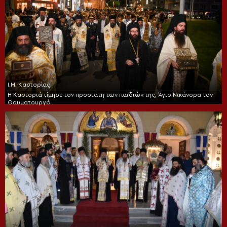
Ι.Μ. Καστορίας
Η Καστοριά τίμησε τον προστάτη των παιδιών της, Άγιο Νικάνορα τον
Θαυματουργό