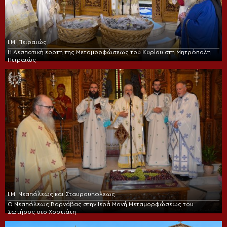
Ι.Μ. Πειραιώς
Η Δεσποτική εορτή της Μεταμορφώσεως του Κυρίου στη Μητρόπολη
Πειραιώς
Ι.Μ. Νεαπόλεως και Σταυρουπόλεως
Ο Νεαπόλεως Βαρνάβας στην Ιερά Μονή Μεταμορφώσεως του
Σωτήρος στο Χορτιάτη