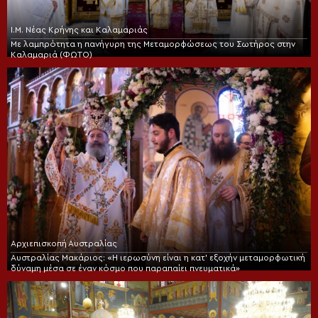
Ι.Μ. Νέας Κρήνης και Καλαμαριάς
Με λαμπρότητα η πανήγυρη της Μεταμορφώσεως του Σωτήρος στην
Καλαμαριά (ΦΩΤΟ)
Αρχιεπισκοπή Αυστραλίας
Αυστραλίας Μακάριος: «Η ιερωσύνη είναι η κατ’ εξοχήν μεταμορφωτική
δύναμη μέσα σε έναν κόσμο που παραπαίει πνευματικά»