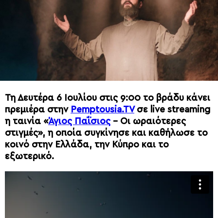
Τη Δευτέρα 6 Ιουλίου στις 9:00 το βράδυ κάνει
πρεμιέρα στην
Pemptousia.TV
σε live streaming
η ταινία «
Άγιος Παΐσιος
– Οι ωραιότερες
στιγμές», η οποία συγκίνησε και καθήλωσε το
κοινό στην Ελλάδα, την Κύπρο και το
εξωτερικό.