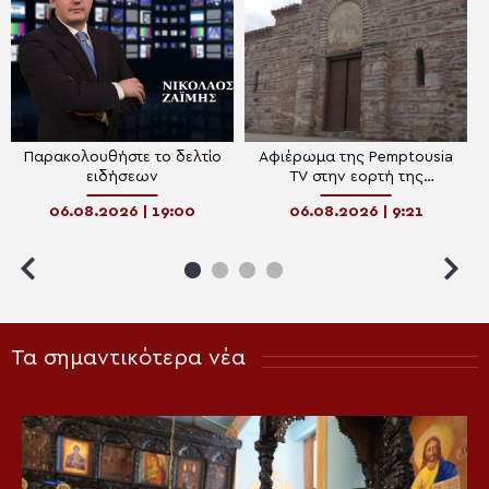
Παρακολουθήστε το δελτίο
Αφιέρωμα της Pemptousia
ειδήσεων
TV στην εορτή της
Μεταμορφώσεως του
06.08.2026 | 19:00
06.08.2026 | 9:21
Σωτήρος
Τα σημαντικότερα νέα