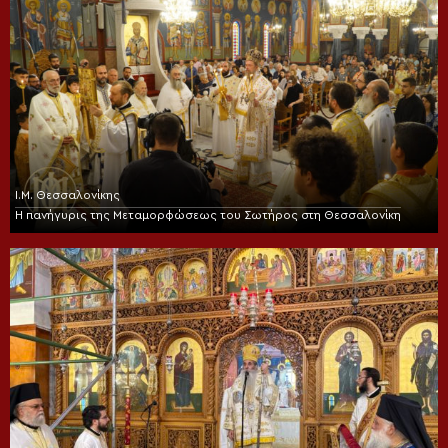
Ι.Μ. Θεσσαλονίκης
Η πανήγυρις της Μεταμορφώσεως του Σωτήρος στη Θεσσαλονίκη