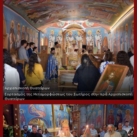
Αρχιεπισκοπή Θυατείρων
Εορτασμός της Μεταμορφώσεως του Σωτήρος στην Ιερά Αρχιεπισκοπή
Θυατείρων