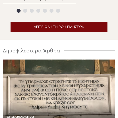
Ενοριακός Ναός
Μεταμορφώσεως
Σωτήρος Μαλλώ
Ιεράπετρας
ΔΕΙΤΕ ΟΛΗ ΤΗ ΡΟΗ ΕΙΔΗΣΕΩΝ
Δημοφιλέστερα Άρθρα
Επικαιρότητα