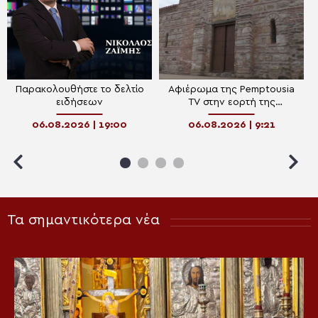
Παρακολουθήστε το δελτίο
Αφιέρωμα της Pemptousia
ειδήσεων
TV στην εορτή της
Μεταμορφώσεως του
06.08.2026 | 19:00
06.08.2026 | 9:21
Σωτήρος
Τα σημαντικότερα νέα