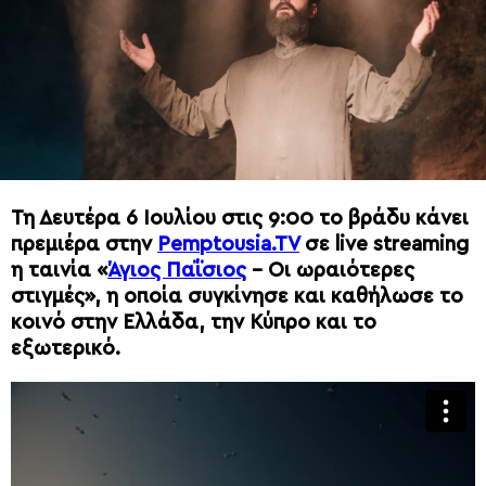
Τη Δευτέρα 6 Ιουλίου στις 9:00 το βράδυ κάνει
πρεμιέρα στην
Pemptousia.TV
σε live streaming
η ταινία «
Άγιος Παΐσιος
– Οι ωραιότερες
στιγμές», η οποία συγκίνησε και καθήλωσε το
κοινό στην Ελλάδα, την Κύπρο και το
εξωτερικό.