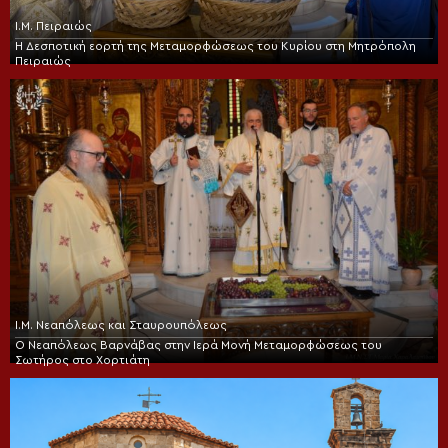
Ι.Μ. Πειραιώς
Η Δεσποτική εορτή της Μεταμορφώσεως του Κυρίου στη Μητρόπολη
Πειραιώς
Ι.Μ. Νεαπόλεως και Σταυρουπόλεως
Ο Νεαπόλεως Βαρνάβας στην Ιερά Μονή Μεταμορφώσεως του
Σωτήρος στο Χορτιάτη