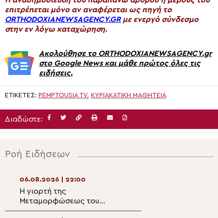
επιτρέπεται μόνο αν αναφέρεται ως πηγή το
ORTHODOXIANEWSAGENCY.GR
με ενεργό σύνδεσμο
στην εν λόγω καταχώρηση.
Ακολούθησε το ORTHODOXIANEWSAGENCY.gr
στο Google News και μάθε πρώτος όλες τις
ειδήσεις.
ΕΤΙΚΈΤΕΣ:
PEMPTOUSIA TV
,
ΚΥΡΙΑΚΆΤΙΚΗ ΜΑΘΗΤΕΊΑ
Διαδώστε:
Ροή Ειδήσεων
06.08.2026 | 22:00
06.08.2026 | 20:2
Η γιορτή της
Μέγας Αρχιερατ
Μεταμορφώσεως του
Εσπερινός της ε
Σωτήρος στον ιερό βράχο
Μεταμορφώσεως 