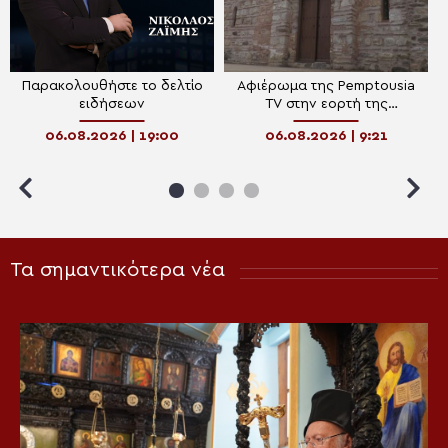
Παρακολουθήστε το δελτίο
Αφιέρωμα της Pemptousia
ειδήσεων
TV στην εορτή της
Μεταμορφώσεως του
06.08.2026 | 19:00
06.08.2026 | 9:21
Σωτήρος
Τα σημαντικότερα νέα