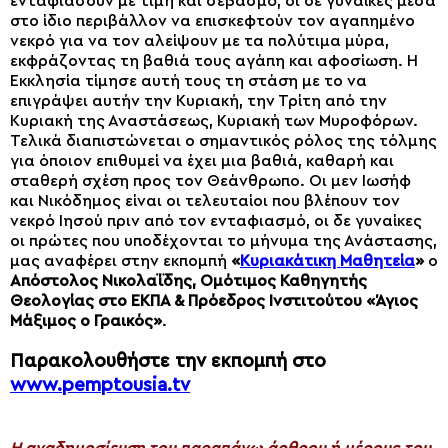
ενταφιάσουν με τιμή και σεβασμό, οι δε γυναίκες μέσα
στο ίδιο περιβάλλον να επισκεφτούν τον αγαπημένο
νεκρό για να τον αλείψουν με τα πολύτιμα μύρα,
εκφράζοντας τη βαθιά τους αγάπη και αφοσίωση. Η
Εκκλησία τίμησε αυτή τους τη στάση με το να
επιγράψει αυτήν την Κυριακή, την Τρίτη από την
Κυριακή της Αναστάσεως, Κυριακή των Μυροφόρων.
Τελικά διαπιστώνεται ο σημαντικός ρόλος της τόλμης
για όποιον επιθυμεί να έχει μια βαθιά, καθαρή και
σταθερή σχέση προς τον Θεάνθρωπο. Οι μεν Ιωσήφ
και Νικόδημος είναι οι τελευταίοι που βλέπουν τον
νεκρό Ιησού πριν από τον ενταφιασμό, οι δε γυναίκες
οι πρώτες που υποδέχονται το μήνυμα της Ανάστασης,
μας αναφέρει στην εκπομπή
«
Κυριακάτικη Μαθητεία
»
ο
Απόστολος Νικολαΐδης, Ομότιμος Καθηγητής
Θεολογίας στο ΕΚΠΑ & Πρόεδρος Ινστιτούτου «Άγιος
Μάξιμος ο Γραικός»
.
Παρακολουθήστε την εκπομπή στο
www.pemptousia.tv
H αναδημοσίευση του παραπάνω άρθρου ή μέρους του