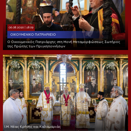
06.08.2026 | 18:09
ΟΙΚΟΥΜΕΝΙΚΌ ΠΑΤΡΙΑΡΧΕΊΟ
Ο Οικουμενικός Πατριάρχης στη Μονή Μεταμορφώσεως Σωτήρος
της Πρώτης των Πριγκηποννήσων
Ι.Μ. Νέας Κρήνης και Καλαμαριάς