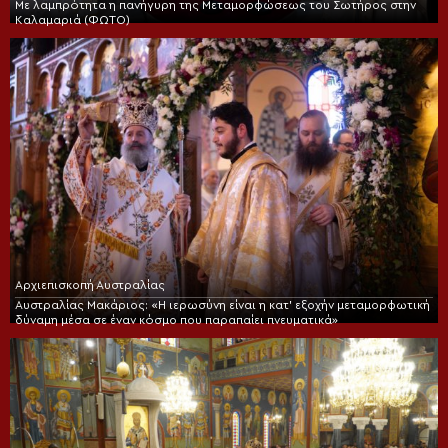
Με λαμπρότητα η πανήγυρη της Μεταμορφώσεως του Σωτήρος στην
Καλαμαριά (ΦΩΤΟ)
Αρχιεπισκοπή Αυστραλίας
Αυστραλίας Μακάριος: «Η ιερωσύνη είναι η κατ’ εξοχήν μεταμορφωτική
δύναμη μέσα σε έναν κόσμο που παραπαίει πνευματικά»