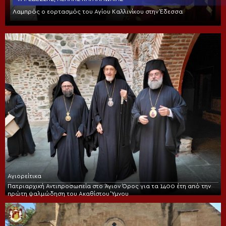
Λαμπρός ο εορτασμός του Αγίου Καλλινίκου στην Έδεσσα
Αγιορείτικα
Πατριαρχική Αντιπροσωπεία στο Άγιον Όρος για τα 1400 έτη από την
πρώτη ψαλμώδηση του Ακαθίστου Ύμνου