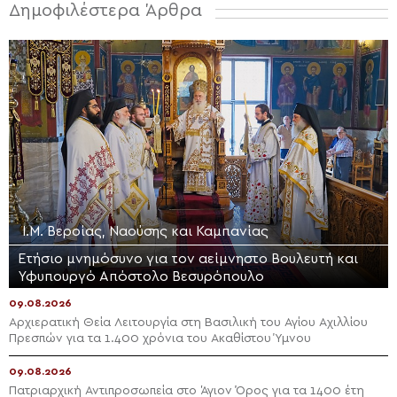
Δημοφιλέστερα Άρθρα
Ι.Μ. Βεροίας, Ναούσης και Καμπανίας
Ετήσιο μνημόσυνο για τον αείμνηστο Bουλευτή και
Υφυπουργό Απόστολο Βεσυρόπουλο
09.08.2026
Αρχιερατική Θεία Λειτουργία στη Βασιλική του Αγίου Αχιλλίου
Πρεσπών για τα 1.400 χρόνια του Ακαθίστου Ύμνου
09.08.2026
Πατριαρχική Αντιπροσωπεία στο Άγιον Όρος για τα 1400 έτη