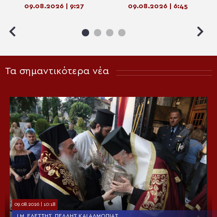
09.08.2026 | 9:27
09.08.2026 | 6:45
η Ελληνική Βυζαντινή
Χορωδία (ΒΙΝΤΕΟ)
Τα σημαντικότερα νέα
09.08.2026 | 10:18
Ι.Μ. ΕΔΈΣΣΗΣ, ΠΈΛΛΗΣ ΚΑΙ ΑΛΜΩΠΊΑΣ