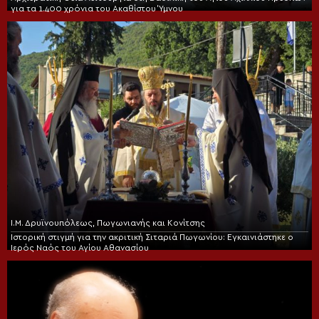
για τα 1.400 χρόνια του Ακαθίστου Ύμνου
Ι.Μ. Δρυϊνουπόλεως, Πωγωνιανής και Κονίτσης
Ιστορική στιγμή για την ακριτική Σιταριά Πωγωνίου: Εγκαινιάστηκε ο
Ιερός Ναός του Αγίου Αθανασίου