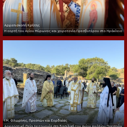
Αρχιεπισκοπή Κρήτης
Η εορτή του Αγίου Μύρωνος και χειροτονία Πρεσβυτέρου στο Ηράκλειο
Ι.Μ. Φλωρίνης, Πρεσπών και Εορδαίας
Αρχιερατική Θεία Λειτουργία στη Βασιλική του Αγίου Αχιλλίου Πρεσπών