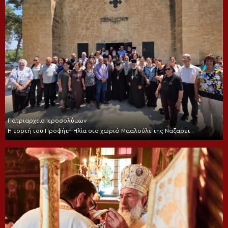
Πατριαρχείο Ιεροσολύμων
Η εορτή του Προφήτη Ηλία στο χωριό Μααλούλε της Ναζαρέτ