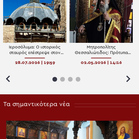
Ιεροσόλυμα: Ο ιστορικός
Μητροπολίτης
σταυρός επέστρεψε στον
Θεσσαλιώτιδος: Πρότυπα
τρούλο του Ι.Ν. Αγίων
πίστεως και θάρρους,
28.07.2026 | 19:59
02.05.2026 | 14:16
Μυροφόρων
Ιωσήφ, Νικόδημος,
Μυροφόρες και Άγιος
Αθανάσιος
Τα σημαντικότερα νέα