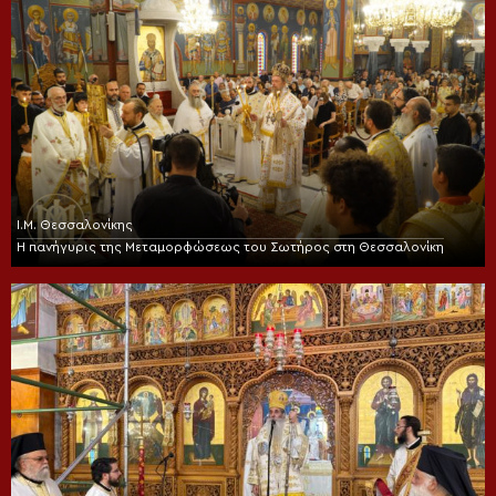
Ι.Μ. Θεσσαλονίκης
Η πανήγυρις της Μεταμορφώσεως του Σωτήρος στη Θεσσαλονίκη