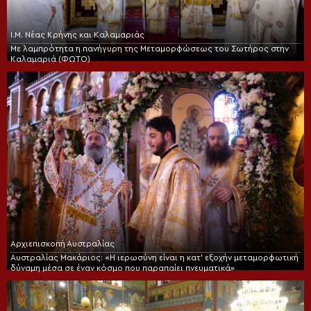
Ι.Μ. Νέας Κρήνης και Καλαμαριάς
Με λαμπρότητα η πανήγυρη της Μεταμορφώσεως του Σωτήρος στην
Καλαμαριά (ΦΩΤΟ)
Αρχιεπισκοπή Αυστραλίας
Αυστραλίας Μακάριος: «Η ιερωσύνη είναι η κατ’ εξοχήν μεταμορφωτική
δύναμη μέσα σε έναν κόσμο που παραπαίει πνευματικά»