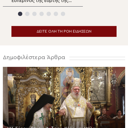
Εσπερινός της εορτής της
Μεταμορφώσεως
Μεταμορφώσεως του Κυρίου
Σωτήρος στη Θε
στην Κάτω Μερά Ιεράπετρας
ΔΕΙΤΕ ΟΛΗ ΤΗ ΡΟΗ ΕΙΔΗΣΕΩΝ
Δημοφιλέστερα Άρθρα