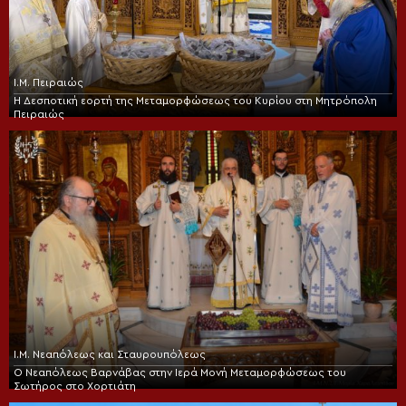
Ι.Μ. Πειραιώς
Η Δεσποτική εορτή της Μεταμορφώσεως του Κυρίου στη Μητρόπολη
Πειραιώς
Ι.Μ. Νεαπόλεως και Σταυρουπόλεως
Ο Νεαπόλεως Βαρνάβας στην Ιερά Μονή Μεταμορφώσεως του
Σωτήρος στο Χορτιάτη