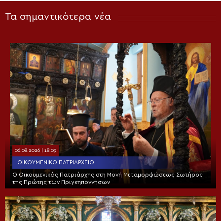
Τα σημαντικότερα νέα
06.08.2026 | 18:09
ΟΙΚΟΥΜΕΝΙΚΌ ΠΑΤΡΙΑΡΧΕΊΟ
Ο Οικουμενικός Πατριάρχης στη Μονή Μεταμορφώσεως Σωτήρος
της Πρώτης των Πριγκηποννήσων