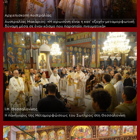
Αρχιεπισκοπή Αυστραλίας
Αυστραλίας Μακάριος: «Η ιερωσύνη είναι η κατ’ εξοχήν μεταμορφωτική
δύναμη μέσα σε έναν κόσμο που παραπαίει πνευματικά»
Ι.Μ. Θεσσαλονίκης
Η πανήγυρις της Μεταμορφώσεως του Σωτήρος στη Θεσσαλονίκη