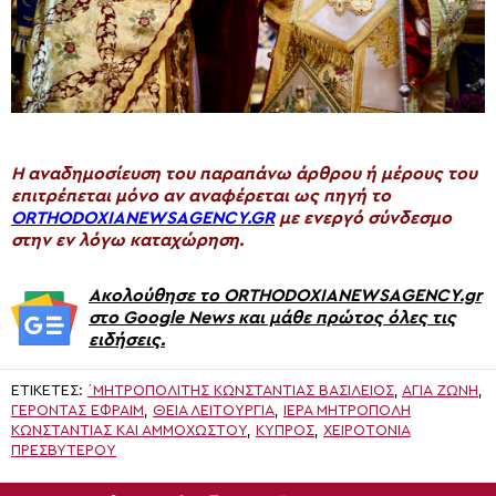
H αναδημοσίευση του παραπάνω άρθρου ή μέρους του
επιτρέπεται μόνο αν αναφέρεται ως πηγή το
ORTHODOXIANEWSAGENCY.GR
με ενεργό σύνδεσμο
στην εν λόγω καταχώρηση.
Ακολούθησε το ORTHODOXIANEWSAGENCY.gr
στο Google News και μάθε πρώτος όλες τις
ειδήσεις.
ΕΤΙΚΈΤΕΣ:
΄ΜΗΤΡΟΠΟΛΊΤΗΣ ΚΩΝΣΤΑΝΤΊΑΣ ΒΑΣΊΛΕΙΟΣ
,
ΑΓΙΑ ΖΩΝΗ
,
ΓΈΡΟΝΤΑΣ ΕΦΡΑΊΜ
,
ΘΕΊΑ ΛΕΙΤΟΥΡΓΊΑ
,
ΙΕΡΆ ΜΗΤΡΌΠΟΛΗ
ΚΩΝΣΤΑΝΤΊΑΣ ΚΑΙ ΑΜΜΟΧΏΣΤΟΥ
,
ΚΥΠΡΟΣ
,
ΧΕΙΡΟΤΟΝΊΑ
ΠΡΕΣΒΥΤΈΡΟΥ