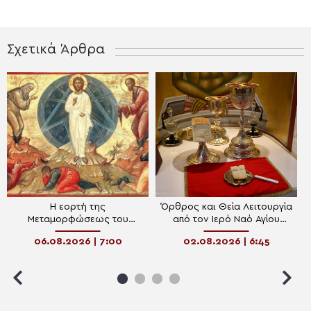
Σχετικά Άρθρα
Η εορτή της
Όρθρος και Θεία Λειτουργία
Μεταμορφώσεως του
από τον Ιερό Ναό Αγίου
Σωτήρος από τον Ιερό Ναό
Γεωργίου Παπάγου – Ψάλλει
06.08.2026 | 7:00
02.08.2026 | 6:45
Αγίου Γεωργίου Παπάγου –
η Ελληνική Βυζαντινή
Ψάλλει η Ελληνική
Χορωδία (ΒΙΝΤΕΟ)
Βυζαντινή Χορωδία