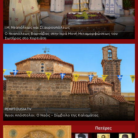
Ι.Μ. Νεαπόλεως και Σταυρουπόλεως
Ο Νεαπόλεως Βαρνάβας στην Ιερά Μονή Μεταμορφώσεως του
Σωτήρος στο Χορτιάτη
PEMPTOUSIA TV
Άγιοι Απόστολοι: Ο Ναός – Σύμβολο της Καλαμάτας