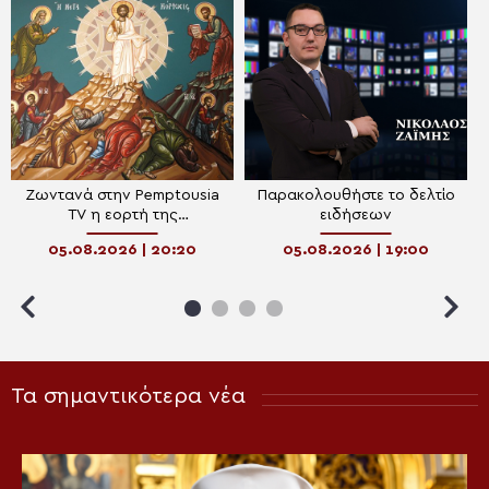
Ζωντανά στην Pemptousia
Παρακολουθήστε το δελτίο
TV η εορτή της
ειδήσεων
Μεταμορφώσεως του
05.08.2026 | 20:20
05.08.2026 | 19:00
Σωτήρος
Τα σημαντικότερα νέα