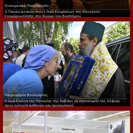
Οικουμενικό Πατριαρχείο
Ο Παναγιώτατος στον Ι. Ναό Κοιμήσεως της Θεοτόκου
Κουμαριωτίσσης στο Νιχώρι του Βοσπόρου
Πατριαρχείο Βουλγαρίας
Η Ιερά Εικόνα της Παναγίας της Χαβάης σε νοσοκομείο της Σόφιας
προς ευλογία ασθενών και προσωπικού