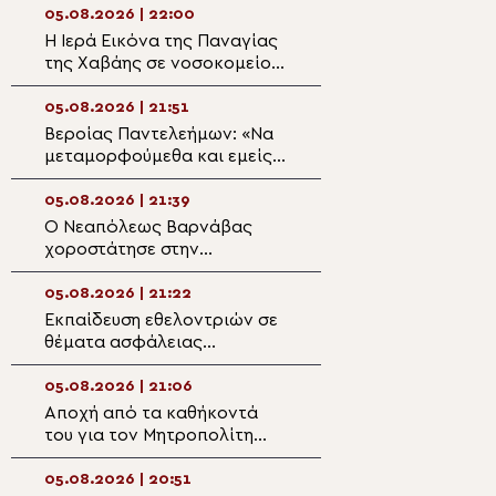
05.08.2026 | 22:00
05.08.2026 | 20:3
Η Ιερά Εικόνα της Παναγίας
Η Μεταμόρφωση 
της Χαβάης σε νοσοκομείο
Πρόσκληση σε π
της Σόφιας προς ευλογία
ανακαίνιση
ασθενών και προσωπικού
05.08.2026 | 21:51
05.08.2026 | 20:
Βεροίας Παντελεήμων: «Nα
Ζωντανά στην P
μεταμορφούμεθα και εμείς
TV η εορτή της
με τη χάρη Του»
Μεταμορφώσεως
Σωτήρος
05.08.2026 | 21:39
05.08.2026 | 20:
Ο Νεαπόλεως Βαρνάβας
Αρχιεπίσκοπος Φ
χοροστάτησε στην
«Αποστολή της 
Ακολουθία του Μεγάλου
δεν είναι να ευλ
Παρακλητικού Κανόνα στον
μαζικής καταστ
05.08.2026 | 21:22
05.08.2026 | 19:4
Ι.Ν. Τιμίου Σταυρού Διαλογής
Εκπαίδευση εθελοντριών σε
Εκδήλωση τιμής 
θέματα ασφάλειας
ευγνωμοσύνης τ
τροφίμων από την Ιερά
Μεσολογγίου προ
Μητρόπολη Νεαπόλεως
του Καλάμου
05.08.2026 | 21:06
05.08.2026 | 19:3
Αποχή από τα καθήκοντά
Ευχαριστήριο μή
του για τον Μητροπολίτη
Μητρόπολης Κα
Φλωρίνης λόγω λοίμωξης
για τη συνδρομή
του αναπνευστικού
λειτουργία των
05.08.2026 | 20:51
05.08.2026 | 19:1