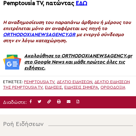
Pemptousia TV, πατώντας
ΕΔΩ
H αναδημοσίευση του παραπάνω άρθρου ή μέρους του
επιτρέπεται μόνο αν αναφέρεται ως πηγή το
ORTHODOXIANEWSAGENCY.GR
με ενεργό σύνδεσμο
στην εν λόγω καταχώρηση.
Ακολούθησε το ORTHODOXIANEWSAGENCY.gr
στο Google News και μάθε πρώτος όλες τις
ειδήσεις.
ΕΤΙΚΈΤΕΣ:
PEMPTOUSIA TV
,
ΔΕΛΤΊΟ ΕΙΔΉΣΕΩΝ
,
ΔΕΛΤΊΟ ΕΙΔΉΣΕΩΝ
ΤΗΣ PEMPTOUSIA TV
,
ΕΙΔΗΣΕΙΣ
,
ΕΙΔΉΣΕΙΣ ΣΉΜΕΡΑ
,
ΟΡΘΟΔΟΞΊΑ
Διαδώστε:
Ροή Ειδήσεων