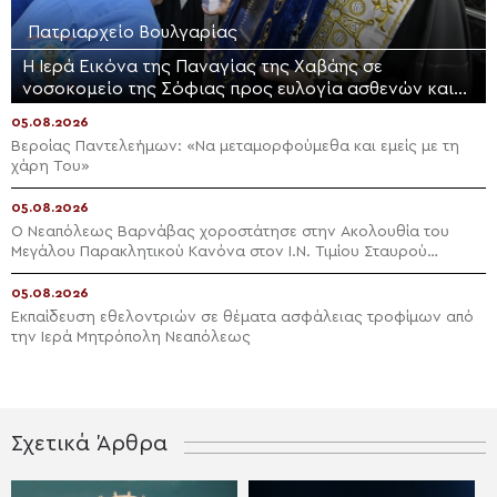
Πατριαρχείο Βουλγαρίας
Η Ιερά Εικόνα της Παναγίας της Χαβάης σε
νοσοκομείο της Σόφιας προς ευλογία ασθενών και
προσωπικού
05.08.2026
Βεροίας Παντελεήμων: «Nα μεταμορφούμεθα και εμείς με τη
χάρη Του»
05.08.2026
Ο Νεαπόλεως Βαρνάβας χοροστάτησε στην Ακολουθία του
Μεγάλου Παρακλητικού Κανόνα στον Ι.Ν. Τιμίου Σταυρού
Διαλογής
05.08.2026
Εκπαίδευση εθελοντριών σε θέματα ασφάλειας τροφίμων από
την Ιερά Μητρόπολη Νεαπόλεως
Σχετικά Άρθρα