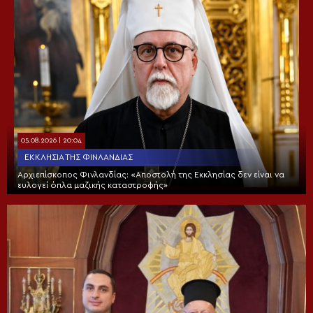
05.08.2026 | 20:04
ΕΚΚΛΗΣΊΑ ΤΗΣ ΦΙΝΛΑΝΔΊΑΣ
Αρχιεπίσκοπος Φινλανδίας: «Αποστολή της Εκκλησίας δεν είναι να
ευλογεί όπλα μαζικής καταστροφής»