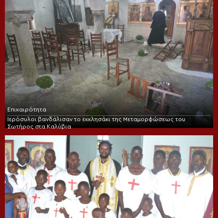
Επικαιρότητα
Ιερόσυλοι βανδάλισαν το εκκλησάκι της Μεταμορφώσεως του
Σωτήρος στα Καλύβια