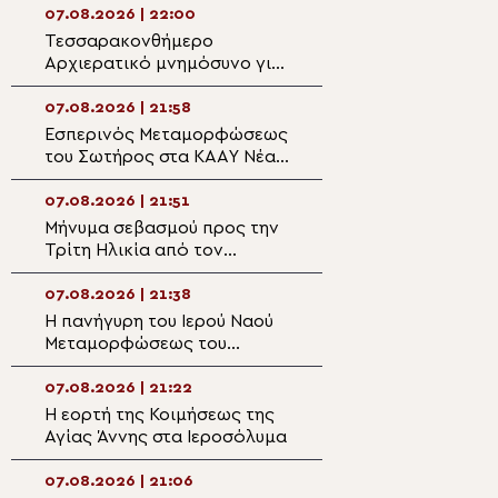
07.08.2026 | 22:00
07.08.2026 | 20:5
Τεσσαρακονθήμερο
Η εορτή του Αγίο
Αρχιερατικό μνημόσυνο για
Νεομάρτυρος Χρ
τον π. Δημήτριο Μαρτσούκο
εκ Πρεβέζης
στον Άγιο Ιωάννη Απιδέας
07.08.2026 | 21:58
07.08.2026 | 20:3
Εσπερινός Μεταμορφώσεως
Ο Ύδρας Εφραίμ
του Σωτήρος στα ΚΑΑΥ Νέας
πανηγυρίζουσα ε
Περάμου
Μεταμορφώσεως
Σωτήρος στην Αί
07.08.2026 | 21:51
07.08.2026 | 20:
Μήνυμα σεβασμού προς την
Επίσκεψη του Υ
Τρίτη Ηλικία από τον
Ναυτιλίας και Ν
Μητροπολίτη Σπάρτης στη
Πολιτικής στον 
Ρειχέα
Λέρου
07.08.2026 | 21:38
07.08.2026 | 20:
Η πανήγυρη του Ιερού Ναού
Πρώτη Παράκλησ
Μεταμορφώσεως του
Ναό της Παναγία
Σωτήρος στη Λέρο
Κάστρου Λέρου
07.08.2026 | 21:22
07.08.2026 | 19:4
Η εορτή της Κοιμήσεως της
Ο Μητροπολίτης
Αγίας Άννης στα Ιεροσόλυμα
Αρκαλοχωρίου σ
για τα θύματα τη
ναζιστικής κατο
07.08.2026 | 21:06
07.08.2026 | 19:3