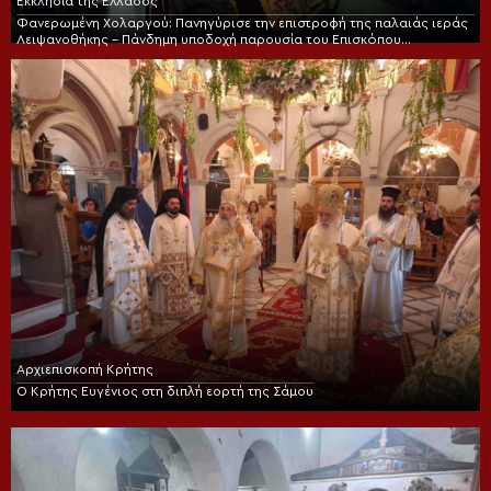
Εκκλησία της Ελλάδος
Φανερωμένη Χολαργού: Πανηγύρισε την επιστροφή της παλαιάς ιεράς
Λειψανοθήκης – Πάνδημη υποδοχή παρουσία του Επισκόπου
Χριστουπόλεως
Αρχιεπισκοπή Κρήτης
Ο Κρήτης Ευγένιος στη διπλή εορτή της Σάμου