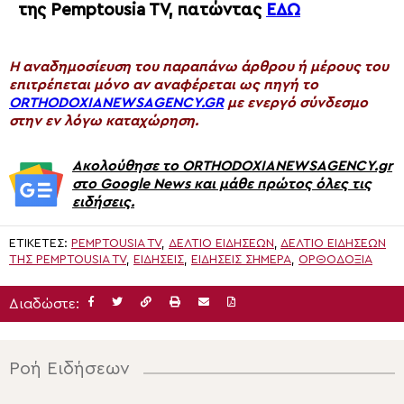
της Pemptousia TV, πατώντας
ΕΔΩ
H αναδημοσίευση του παραπάνω άρθρου ή μέρους του
επιτρέπεται μόνο αν αναφέρεται ως πηγή το
ORTHODOXIANEWSAGENCY.GR
με ενεργό σύνδεσμο
στην εν λόγω καταχώρηση.
Ακολούθησε το ORTHODOXIANEWSAGENCY.gr
στο Google News και μάθε πρώτος όλες τις
ειδήσεις.
ΕΤΙΚΈΤΕΣ:
PEMPTOUSIA TV
,
ΔΕΛΤΊΟ ΕΙΔΉΣΕΩΝ
,
ΔΕΛΤΊΟ ΕΙΔΉΣΕΩΝ
ΤΗΣ PEMPTOUSIA TV
,
ΕΙΔΗΣΕΙΣ
,
ΕΙΔΉΣΕΙΣ ΣΉΜΕΡΑ
,
ΟΡΘΟΔΟΞΊΑ
Διαδώστε:
Ροή Ειδήσεων