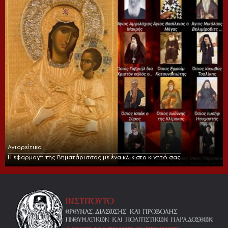
Αγιορείτικα
Η εφαρμογή της Βηματάρισσας με ένα κλικ στο κινητό σας