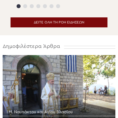
Πρεσβυτέρου στ
Μητρόπολη Μαντ
Κυνουρίας
ΔΕΙΤΕ ΟΛΗ ΤΗ ΡΟΗ ΕΙΔΗΣΕΩΝ
Δημοφιλέστερα Άρθρα
Ι.Μ. Ναυπάκτου και Αγίου Βλασίου