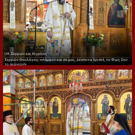
Ι.Μ. Σερρών και Νιγρίτης
Σερρών Θεολόγος: «Λάμψον και σε μας, Δέσποτα Χριστέ, το Φως Σου
το αιώνιον!»