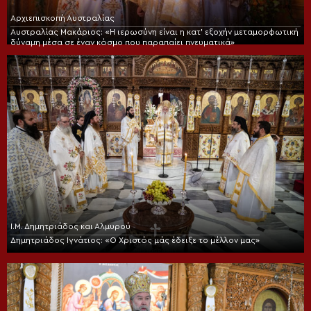
Αρχιεπισκοπή Αυστραλίας
Αυστραλίας Μακάριος: «Η ιερωσύνη είναι η κατ’ εξοχήν μεταμορφωτική
δύναμη μέσα σε έναν κόσμο που παραπαίει πνευματικά»
Ι.Μ. Δημητριάδος και Αλμυρού
Δημητριάδος Ιγνάτιος: «Ο Χριστός μάς έδειξε το μέλλον μας»