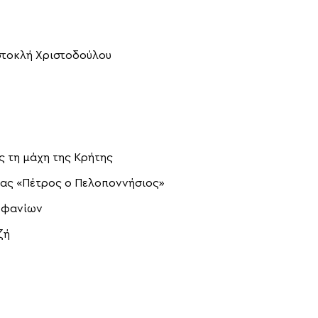
ιστοκλή Χριστοδούλου
ς τη μάχη της Κρήτης
ίας «Πέτρος ο Πελοποννήσιος»
εοφανίων
ζή