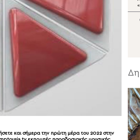
Πατριάρχης στη Μονή
«
Μεταμορφώσεως
Π
Σωτήρος της Πρώτης
Χ
των Πριγκηποννήσων
Δη
σετε και σήμερα την πρώτη μέρα του 2022 στην
ptousia.tv εκπομπές παραδοσιακής μουσικής,