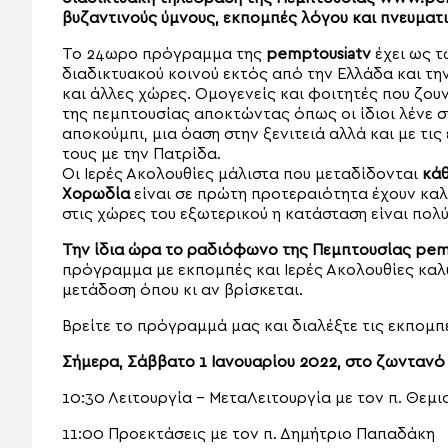
βυζαντινούς ύμνους, εκπομπές λόγου και πνευματι
Το 24ωρο πρόγραμμα της
pemptousiatv
έχει ως τ
διαδικτυακού κοινού εκτός από την Ελλάδα και τη
και άλλες χώρες. Ομογενείς και φοιτητές που ζο
της πεμπτουσίας αποκτώντας όπως οι ίδιοι λένε σ
αποκούμπι, μια όαση στην ξενιτειά αλλά και με τ
τους με την Πατρίδα.
Οι Ιερές Ακολουθίες μάλιστα που μεταδίδονται
κάθ
Χορωδία
είναι σε πρώτη προτεραιότητα έχουν καλ
στις χώρες του εξωτερικού η κατάσταση είναι πολ
Την ίδια ώρα το ραδιόφωνο της Πεμπτουσίας pem
πρόγραμμα με εκπομπές και Ιερές Ακολουθίες καλύ
μετάδοση όπου κι αν βρίσκεται.
Βρείτε το πρόγραμμά μας και διαλέξτε τις εκπομπ
Σήμερα, Σάββατο 1 Ιανουαρίου 2022, στο ζωντανό
10:30 Λειτουργία – ΜεταΛειτουργία με τον π. Θεμ
11:00 Προεκτάσεις με τον π. Δημήτριο Παπαδάκη