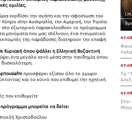
κές ομιλίες.
Ι.Μ
ώρα κερδίσει την αγάπη και την αφοσίωση του
ν Κύπρο στην Αυστραλία, την Αμερική, την Ρωσία
Βρ
υν στο εξωτερικό παρακολουθούν το πρόγραμμα
τα μηνύματα που μας στέλνουν, ένα πνευματικό
07.0
ις εκπομπές της παράδοσης διατηρούν την επαφή
Φανε
ε Κυριακή όπου ψάλλει η Ελληνική Βυζαντινή
παλα
ύψει ένα μεγάλο κενό μέσα στην πανδημία όπου
παρο
ύ δυσκολότερη.
07.0
ptousiafm
προσφέρει εξίσου όλο το 24ωρο
Το “
πτοντας και το κοινό που επιθυμεί την ηχητική
Αλεξ
07.0
ές που επιθυμείτε
Στην
 πρόγραμμα μπορείτε να δείτε:
Μητρ
ιστοκλή Χριστοδούλου