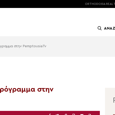
ORTHODOXIA
REAL 
ΑΝΑ
γραμμα στην PemptousiaTv
πρόγραμμα στην