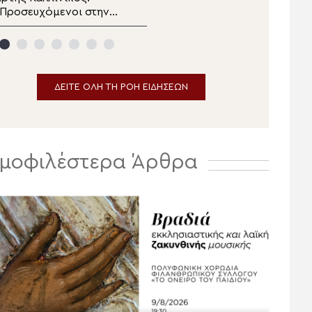
Προσευχόμενοι στην
θμιας Εκπαίδευσης
αναγία, συναντάμε τον
Μαγνησίας στον
ριστό»
Μητροπολίτη
Δημητριάδος
ΔΕΙΤΕ ΟΛΗ ΤΗ ΡΟΗ ΕΙΔΗΣΕΩΝ
μοφιλέστερα Άρθρα