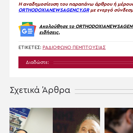
H αναδημοσίευση του παραπάνω άρθρου ή μέρους 
ORTHODOXIANEWSAGENCY.GR
με ενεργό σύνδεσμ
Ακολούθησε το ORTHODOXIANEWSAGENCY.
ειδήσεις.
ΕΤΙΚΈΤΕΣ:
ΡΑΔΙΌΦΩΝΟ ΠΕΜΠΤΟΥΣΊΑΣ
Διαδώστε:
Σχετικά Άρθρα