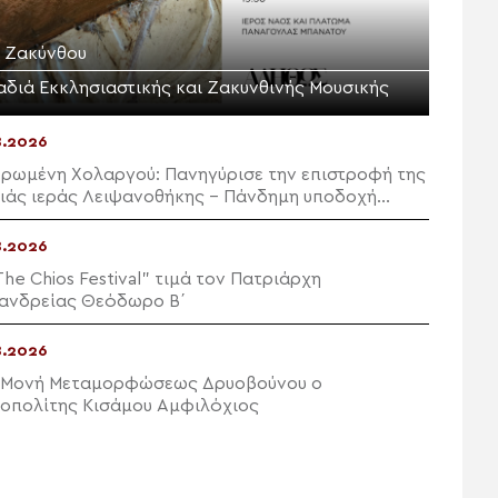
. Ζακύνθου
αδιά Εκκλησιαστικής και Ζακυνθινής Μουσικής
8.2026
ρωμένη Χολαργού: Πανηγύρισε την επιστροφή της
ιάς ιεράς Λειψανοθήκης – Πάνδημη υποδοχή
υσία του Επισκόπου Χριστουπόλεως
8.2026
The Chios Festival” τιμά τον Πατριάρχη
ανδρείας Θεόδωρο Β΄
8.2026
 Μονή Μεταμορφώσεως Δρυοβούνου ο
οπολίτης Κισάμου Αμφιλόχιος