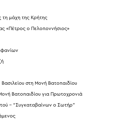
ς τη μάχη της Κρήτης
ίας «Πέτρος ο Πελοποννήσιος»
εοφανίων
ζή
γ. Βασιλείου στη Μονή Βατοπαιδίου
Μονή Βατοπαιδίου για Πρωτοχρονιά
ιστού – “Συγκαταβαίνων ο Σωτήρ”
άμενος