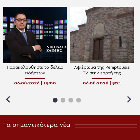
Παρακολουθήστε το δελτίο
Αφιέρωμα της Pemptousia
ειδήσεων
TV στην εορτή της
Μεταμορφώσεως του
06.08.2026 | 19:00
06.08.2026 | 9:21
Σωτήρος
Τα σημαντικότερα νέα