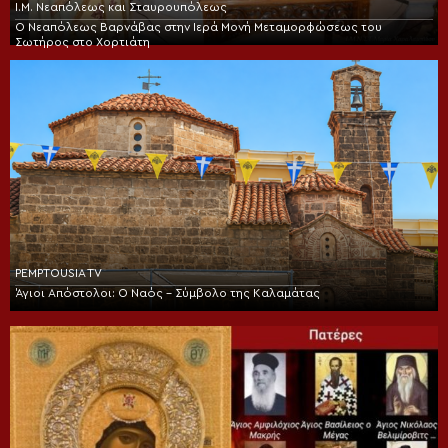
Ι.Μ. Νεαπόλεως και Σταυρουπόλεως
Ο Νεαπόλεως Βαρνάβας στην Ιερά Μονή Μεταμορφώσεως του
Σωτήρος στο Χορτιάτη
PEMPTOUSIA TV
Άγιοι Απόστολοι: Ο Ναός – Σύμβολο της Καλαμάτας