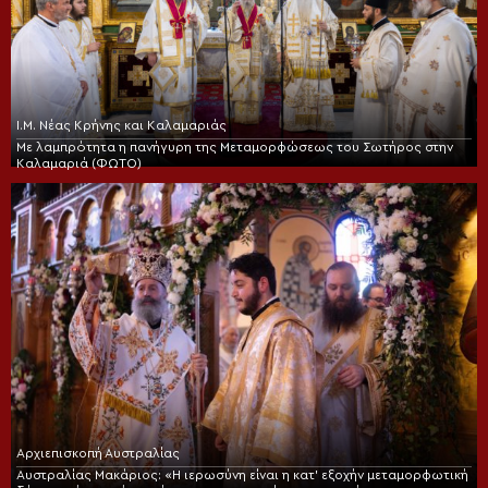
Ι.Μ. Νέας Κρήνης και Καλαμαριάς
Με λαμπρότητα η πανήγυρη της Μεταμορφώσεως του Σωτήρος στην
Καλαμαριά (ΦΩΤΟ)
Αρχιεπισκοπή Αυστραλίας
Αυστραλίας Μακάριος: «Η ιερωσύνη είναι η κατ’ εξοχήν μεταμορφωτική