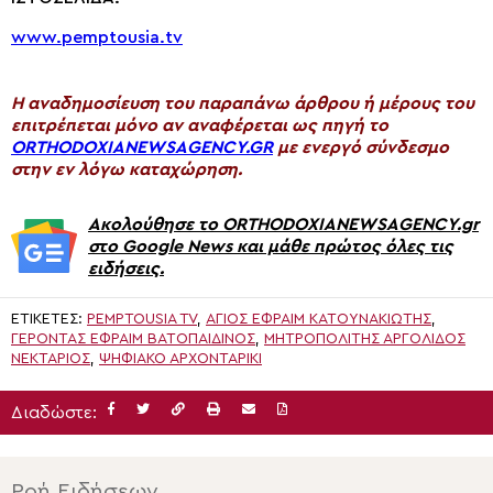
www.pemptousia.tv
H αναδημοσίευση του παραπάνω άρθρου ή μέρους του
επιτρέπεται μόνο αν αναφέρεται ως πηγή το
ORTHODOXIANEWSAGENCY.GR
με ενεργό σύνδεσμο
στην εν λόγω καταχώρηση.
Ακολούθησε το ORTHODOXIANEWSAGENCY.gr
στο Google News και μάθε πρώτος όλες τις
ειδήσεις.
ΕΤΙΚΈΤΕΣ:
PEMPTOUSIA TV
,
ΆΓΙΟΣ ΕΦΡΑΊΜ ΚΑΤΟΥΝΑΚΙΏΤΗΣ
,
ΓΈΡΟΝΤΑΣ ΕΦΡΑΙΜ ΒΑΤΟΠΑΙΔΙΝΌΣ
,
ΜΗΤΡΟΠΟΛΊΤΗΣ ΑΡΓΟΛΊΔΟΣ
ΝΕΚΤΆΡΙΟΣ
,
ΨΗΦΙΑΚΌ ΑΡΧΟΝΤΑΡΊΚΙ
Διαδώστε:
Ροή Ειδήσεων