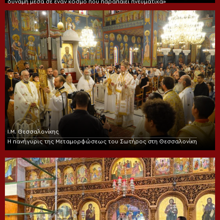
δύναμη μέσα σε έναν κόσμο που παραπαίει πνευματικά»
Ι.Μ. Θεσσαλονίκης
Η πανήγυρις της Μεταμορφώσεως του Σωτήρος στη Θεσσαλονίκη