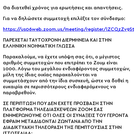
Θα διατεθεί χρόνος για ερωτήσεις και απαντήσεις.
Για να δηλώσετε συμμετοχή επιλέξτε τον σύνδεσμο:
https://us06web.zoom.us/meeting/register/IZCQzZv9
ΠΑΡΕΧΕΤΑΙ ΤΑΥΤΟΧΡΟΝΗ ΔΙΕΡΜΗΝΕΙΑ ΚΑΙ ΣΤΗΝ
ΕΛΛΗΝΙΚΗ ΝΟΗΜΑΤΙΚΗ ΓΛΩΣΣΑ
Παρακαλούμε, να έχετε υπόψη σας ότι, ο μέγιστος
αριθμός συμμετοχών που επιτρέπει τo Ζουμ είναι
1000. Λόγω του μεγάλου ενδιαφέροντος συμμετοχών,
μέλη της ίδιας οικίας παρακαλούνται να
συμμετάσχουν από την ίδια συσκευή, ώστε να δοθεί η
ευκαιρία σε περισσότερους ενδιαφερόμενους να
παραβρεθούν.
ΣΕ ΠΕΡΙΠΤΩΣΗ ΠΟΥ ΔΕΝ ΕΧΕΤΕ ΠΡΟΣΒΑΣΗ ΣΤΗΝ
ΠΛΑΤΦΟΡΜΑ ΤΗΛΕΔΙΑΣΚΕΨΕΩΝ ΖΟΟΜ ΣΑΣ
ΕΝΗΜΕΡΩΝΟΥΜΕ ΌΤΙ ΟΛΕΣ ΟΙ ΣΥΝΑΞΕΙΣ ΤΟΥ ΓΕΡΟΝΤΑ
ΕΦΡΑΙΜ ΜΕΤΑΔΙΔΟΝΤΑΙ ΖΩΝΤΑΝΑ ΑΠΟ ΤΗΝ
ΔΙΑΔΙΚΤΥΑΚΗ ΤΗΛΕΟΡΑΣΗ ΤΗΣ ΠΕΜΠΤΟΥΣΙΑΣ ΣΤΗΝ
ΙΣΤΟΣΕΛΙΔΑ: