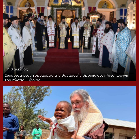
Ι.Μ. Χαλκίδος
Ευχαριστήριος εορτασμός της θαυμαστής βροχής στον Άγιο Ιωάννη
τον Ρώσσο Ευβοίας