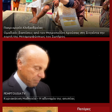
Πατριαρχείο Αλεξανδρείας
Ομαδικές βαπτίσεις από τον Μητροπολίτη Αρούσας στη Σινγκίντα την
εορτή της Μεταμορφώσεως του Σωτήρος
PEMPTOUSIA TV
Κυριακάτικη Μαθητεία – Η αδυναμία της απιστίας