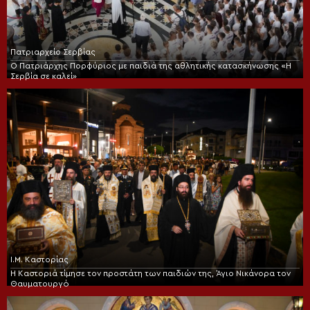
Πατριαρχείο Σερβίας
Ο Πατριάρχης Πορφύριος με παιδιά της αθλητικής κατασκήνωσης «Η
Σερβία σε καλεί»
Ι.Μ. Καστορίας
Η Καστοριά τίμησε τον προστάτη των παιδιών της, Άγιο Νικάνορα τον
Θαυματουργό