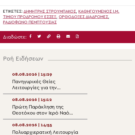
ΕΤΙΚΈΤΕΣ:
ΔΗΜΉΤΡΗΣ ΣΤΡΟΥΜΠΆΚΟΣ
,
ΚΑΘΗΓΟΎΜΕΝΟΣ Ι.Μ.
ΤΙΜΊΟΥ ΠΡΟΔΡΌΜΟΥ ΈΣΣΕΞ
,
ΟΡΘΌΔΟΞΕΣ ΔΙΑΔΡΟΜΈΣ
,
ΡΑΔΙΌΦΩΝΟ ΠΕΜΠΤΟΥΣΊΑΣ
Διαδώστε:
Ροή Ειδήσεων
08.08.2026 | 15:29
08.08.2026 | 13:4
Πανηγυρικές Θείες
7ο Φεστιβάλ Πα
Λειτουργίες για την
Χορών στο Ναύπ
δεσποτική εορτή της
Μεταμορφώσεως
08.08.2026 | 15:12
08.08.2026 | 13:3
Πρώτη Παράκληση της
Προσφορά τροφ
Θεοτόκου στον Ιερό Ναό
τη Μητρόπολη Κ
Αγίου Παϊσίου Ιωαννίνων
08.08.2026 | 14:55
08.08.2026 | 13:1
Πολυαρχιερατική Λειτουργία
Ο Μητροπολίτης