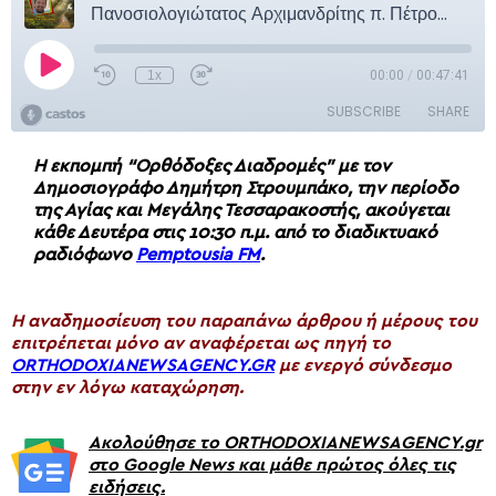
Η εκπομπή “Ορθόδοξες Διαδρομές” με τον
Δημοσιογράφο Δημήτρη Στρουμπάκο, την περίοδο
της Αγίας και Μεγάλης Τεσσαρακοστής, ακούγεται
κάθε Δευτέρα στις 10:30 π.μ. από το διαδικτυακό
ραδιόφωνο
Pemptousia FM
.
H αναδημοσίευση του παραπάνω άρθρου ή μέρους του
επιτρέπεται μόνο αν αναφέρεται ως πηγή το
ORTHODOXIANEWSAGENCY.GR
με ενεργό σύνδεσμο
στην εν λόγω καταχώρηση.
Ακολούθησε το ORTHODOXIANEWSAGENCY.gr
στο Google News και μάθε πρώτος όλες τις
ειδήσεις.