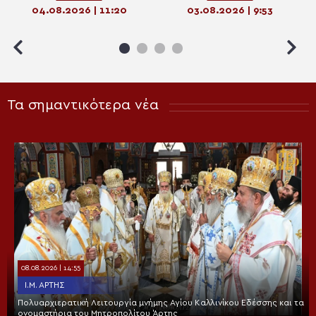
διαδικτυακό ραδιόφωνο της
Ραδιόφωνο της Πεμπτουσίας
04.08.2026 | 11:20
03.08.2026 | 9:53
«Πεμπτουσίας»
Τα σημαντικότερα νέα
08.08.2026 | 14:55
Ι.Μ. ΆΡΤΗΣ
Πολυαρχιερατική Λειτουργία μνήμης Αγίου Καλλινίκου Εδέσσης και τα
ονομαστήρια του Μητροπολίτου Άρτης