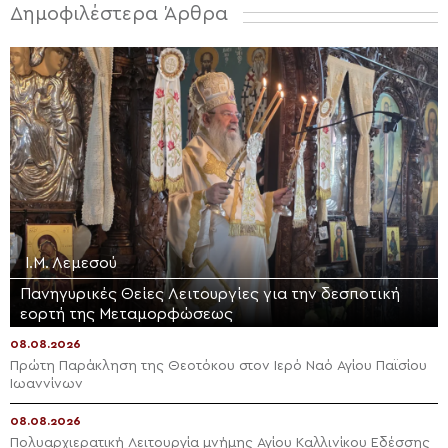
Δημοφιλέστερα Άρθρα
Ι.Μ. Λεμεσού
Πανηγυρικές Θείες Λειτουργίες για την δεσποτική
εορτή της Μεταμορφώσεως
08.08.2026
Πρώτη Παράκληση της Θεοτόκου στον Ιερό Ναό Αγίου Παϊσίου
Ιωαννίνων
08.08.2026
Πολυαρχιερατική Λειτουργία μνήμης Αγίου Καλλινίκου Εδέσσης