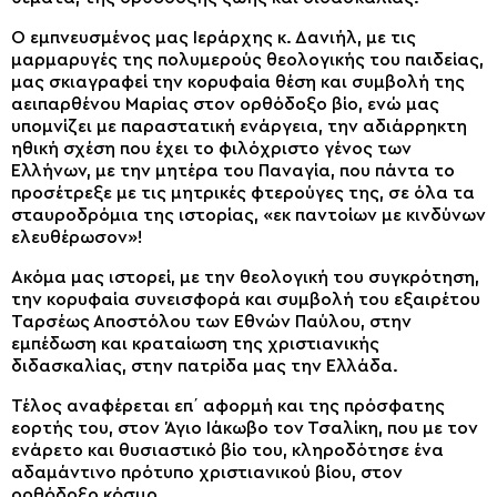
Ο εμπνευσμένος μας Ιεράρχης κ. Δανιήλ, με τις
μαρμαρυγές της πολυμερούς θεολογικής του παιδείας,
μας σκιαγραφεί την κορυφαία θέση και συμβολή της
αειπαρθένου Μαρίας στον ορθόδοξο βίο, ενώ μας
υπομνίζει με παραστατική ενάργεια, την αδιάρρηκτη
ηθική σχέση που έχει το φιλόχριστο γένος των
Ελλήνων, με την μητέρα του Παναγία, που πάντα το
προσέτρεξε με τις μητρικές φτερούγες της, σε όλα τα
σταυροδρόμια της ιστορίας, «εκ παντοίων με κινδύνων
ελευθέρωσον»!
Ακόμα μας ιστορεί, με την θεολογική του συγκρότηση,
την κορυφαία συνεισφορά και συμβολή του εξαιρέτου
Ταρσέως Αποστόλου των Εθνών Παύλου, στην
εμπέδωση και κραταίωση της χριστιανικής
διδασκαλίας, στην πατρίδα μας την Ελλάδα.
Τέλος αναφέρεται επ΄ αφορμή και της πρόσφατης
εορτής του, στον Άγιο Ιάκωβο τον Τσαλίκη, που με τον
ενάρετο και θυσιαστικό βίο του, κληροδότησε ένα
αδαμάντινο πρότυπο χριστιανικού βίου, στον
ορθόδοξο κόσμο.