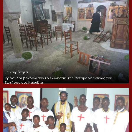
Επικαιρότητα
Ιερόσυλοι βανδάλισαν το εκκλησάκι της Μεταμορφώσεως του
Σωτήρος στα Καλύβια