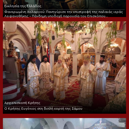
Εκκλησία της Ελλάδος
Φανερωμένη Χολαργού: Πανηγύρισε την επιστροφή της παλαιάς ιεράς
Λειψανοθήκης – Πάνδημη υποδοχή παρουσία του Επισκόπου
Χριστουπόλεως
Αρχιεπισκοπή Κρήτης
Ο Κρήτης Ευγένιος στη διπλή εορτή της Σάμου