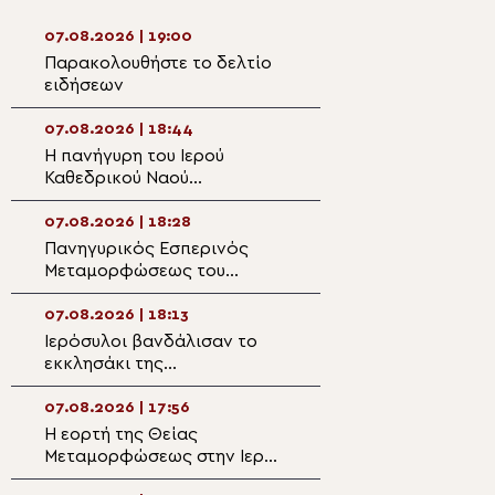
07.08.2026 | 19:00
07.08.2026 | 17:2
Παρακολουθήστε το δελτίο
Ο Αρκαλοχωρίου
ειδήσεων
στην εκδήλωση γ
χρόνια από την 
Εθνικής Αντίστα
07.08.2026 | 18:44
07.08.2026 | 17:0
Φιλίππους Μονο
Η πανήγυρη του Ιερού
Η Δεσποτική εορ
Καθεδρικού Ναού
Μεταμορφώσεως
Μεταμορφώσεως του
Σωτήρος στην Ιε
Σωτήρος στο Αρκαλοχώρι
Μητρόπολη Καρυ
07.08.2026 | 18:28
07.08.2026 | 16:5
Πανηγυρικός Εσπερινός
33η Έκθεση «ΟΡ
Μεταμορφώσεως του
18-20 Οκτωβρίο
Σωτήρος στο Αρκαλοχώρι
Λευκωσία
07.08.2026 | 18:13
07.08.2026 | 16:4
Ιερόσυλοι βανδάλισαν το
Οι Μητροπολίτες
εκκλησάκι της
και Σταγών στην
Μεταμορφώσεως του
πανηγυρίζουσα 
Σωτήρος στα Καλύβια
Μεταμορφώσεως
07.08.2026 | 17:56
07.08.2026 | 16:2
Σωτήρος Μεγάλ
Η εορτή της Θείας
Η εορτή της Θεί
Μεταμορφώσεως στην Ιερά
Μεταμορφώσεως
Μονή Μεγάλου Σωτήρος
Ιωάννινα