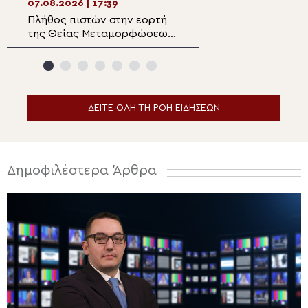
Σύμης
07.08.2026 | 17:39
07.08.2026 | 16:1
Πλήθος πιστών στην εορτή
Ο Μητροπολίτης
της Θείας Μεταμορφώσεως
Φραγκίσκου για 
στο Κιλκίς
πυρκαγιές στο Σ
την κοινότητα τ
Τριάδος
ΔΕΙΤΕ ΟΛΗ ΤΗ ΡΟΗ ΕΙΔΗΣΕΩΝ
Δημοφιλέστερα Άρθρα