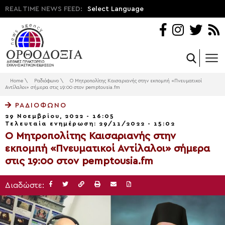
REAL TIME NEWS FEED:
Select Language
Home
\
Ραδιόφωνο
\
Ο Μητροπολίτης Καισαριανής στην εκπομπή «Πνευματικοί
Αντίλαλοι» σήμερα στις 19:00 στον pemptousia.fm
ΡΑΔΙΌΦΩΝΟ
29 Νοεμβρίου, 2022 - 16:05
Τελευταία ενημέρωση: 29/11/2022 - 15:02
Ο Μητροπολίτης Καισαριανής στην
εκπομπή «Πνευματικοί Αντίλαλοι» σήμερα
στις 19:00 στον pemptousia.fm
Διαδώστε: