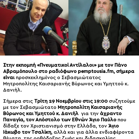
Στην εκπομπή «Πνευματικοί Αντίλαλοι» με τον Πάνο
Αβραμόπουλο στο ραδιόφωνο pemptousia.fm, σήμερα
είναι
προσκεκλημένος ο Σεβασμιώτατος
Μητροπολίτης Καισαριανής Βύρωνος και Υμηττού κ.
Δανιήλ.
Σήμερα στις
Τρίτη 29 Νοεμβρίου στις 19:00
συζητούμε
με τον Σεβασμιώτατο
Μητροπολίτη Καισαριανής
Βύρωνος και Υμηττού κ. Δανιήλ
για την
άχραντο
Παναγία, τον Απόστολο των Εθνών Άγιο Παύλο
που
δίδαξε τον Χριστιανισμό στην Ελλάδα, τον
Άγιο
Ιάκωβο τον Τσαλίκη
, αλλά και για άλλα ενδιαφέροντα
θέματα, της ορθόδοξης ζωής και διδασκαλίας.