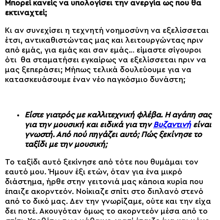
Μπορεί κανείς να υπολογίσει την ανεργία ως που θα
εκτιναχτεί;
Κι αν συνεχίσει η τεχνητή νοημοσύνη να εξελίσσεται
έτσι, αντικαθιστώντας μας και λειτουργώντας πριν
από εμάς, για εμάς και σαν εμάς… είμαστε σίγουροι
ότι θα σταματήσει εγκαίρως να εξελίσσεται πριν να
μας ξεπεράσει; Μήπως τελικά δουλεύουμε για να
κατασκευάσουμε έναν νέο παγκόσμιο δυνάστη;
Είστε γιατρός με καλλιτεχνική φλέβα. Η αγάπη σας
για την μουσική και ειδικά για την
Βυζαντινή
είναι
γνωστή. Από πού πηγάζει αυτό; Πώς ξεκίνησε το
ταξίδι με την μουσική;
Το ταξίδι αυτό ξεκίνησε από τότε που θυμάμαι τον
εαυτό μου. Ήμουν έξι ετών, όταν για ένα μικρό
διάστημα, ήρθε στην γειτονιά μας κάποια κυρία που
έπαιζε ακορντεόν. Νοίκιαζε σπίτι στο διπλανό στενό
από το δικό μας. Δεν την γνωρίζαμε, ούτε και την είχα
δει ποτέ. Ακουγόταν όμως το ακορντεόν μέσα από το