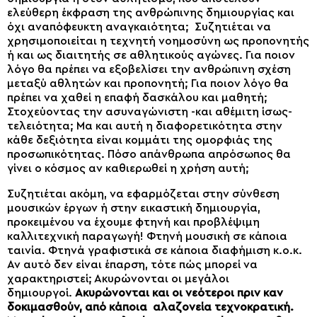
ελεύθερη έκφραση της ανθρώπινης δημιουργίας και
όχι αναπόφευκτη αναγκαιότητα; Συζητιέται να
χρησιμοποιείται η τεχνητή νοημοσύνη ως προπονητής
ή και ως διαιτητής σε αθλητικούς αγώνες. Για ποιον
λόγο θα πρέπει να εξοβελίσει την ανθρώπινη σχέση
μεταξύ αθλητών και προπονητή; Για ποιον λόγο θα
πρέπει να χαθεί η επαφή δασκάλου και μαθητή;
Στοχεύοντας την ασυναγώνιστη -και αθέμιτη ίσως-
τελειότητα; Μα και αυτή η διαφορετικότητα στην
κάθε δεξιότητα είναι κομμάτι της ομορφιάς της
προσωπικότητας. Πόσο απάνθρωπα απρόσωπος θα
γίνει ο κόσμος αν καθιερωθεί η χρήση αυτή;
Συζητιέται ακόμη, να εφαρμόζεται στην σύνθεση
μουσικών έργων ή στην εικαστική δημιουργία,
προκειμένου να έχουμε φτηνή και προβλέψιμη
καλλιτεχνική παραγωγή! Φτηνή μουσική σε κάποια
ταινία. Φτηνά γραφιστικά σε κάποια διαφήμιση κ.ο.κ.
Αν αυτό δεν είναι έπαρση, τότε πώς μπορεί να
χαρακτηριστεί; Ακυρώνονται οι μεγάλοι
δημιουργοί.
Ακυρώνονται και οι νεότεροι πριν καν
δοκιμασθούν, από κάποια αλαζονεία τεχνοκρατική.