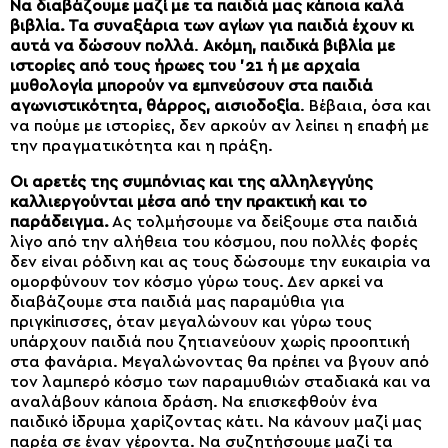
Να διαβάζουμε μαζί με τα παιδιά μας κάποια καλά
βιβλία. Τα συναξάρια των αγίων για παιδιά έχουν κι
αυτά να δώσουν πολλά
.
Ακόμη, παιδικά βιβλία με
ιστορίες από τους ήρωες του ’21 ή με αρχαία
μυθολογία μπορούν να εμπνεύσουν στα παιδιά
αγωνιστικότητα, θάρρος, αισιοδοξία
. Βέβαια, όσα και
να πούμε με ιστορίες, δεν αρκούν αν λείπει η επαφή με
την πραγματικότητα και η πράξη.
Οι αρετές της συμπόνιας και της αλληλεγγύης
καλλιεργούνται μέσα από την πρακτική και το
παράδειγμα.
Ας τολμήσουμε να δείξουμε στα παιδιά
λίγο από την αλήθεια του κόσμου, που πολλές φορές
δεν είναι ρόδινη και ας τους δώσουμε την ευκαιρία να
ομορφύνουν τον κόσμο γύρω τους. Δεν αρκεί να
διαβάζουμε στα παιδιά μας παραμύθια για
πριγκίπισσες, όταν μεγαλώνουν και γύρω τους
υπάρχουν παιδιά που ζητιανεύουν χωρίς προοπτική
στα φανάρια. Μεγαλώνοντας θα πρέπει να βγουν από
τον λαμπερό κόσμο των παραμυθιών σταδιακά και να
αναλάβουν κάποια δράση. Να επισκεφθούν ένα
παιδικό ίδρυμα χαρίζοντας κάτι. Να κάνουν μαζί μας
παρέα σε έναν γέροντα. Να συζητήσουμε μαζί τα