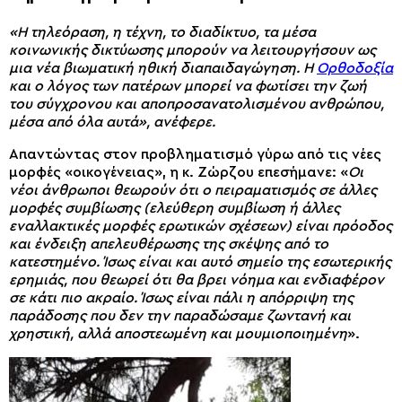
«Η τηλεόραση, η τέχνη, το διαδίκτυο, τα μέσα
κοινωνικής δικτύωσης μπορούν να λειτουργήσουν ως
μια νέα βιωματική ηθική διαπαιδαγώγηση. Η
Ορθοδοξία
και ο λόγος των πατέρων μπορεί να φωτίσει την ζωή
του σύγχρονου και αποπροσανατολισμένου ανθρώπου,
μέσα από όλα αυτά
», ανέφερε.
Απαντώντας στον προβληματισμό γύρω από τις νέες
μορφές «οικογένειας», η κ. Ζώρζου επεσήμανε: «
Οι
νέοι άνθρωποι θεωρούν ότι ο πειραματισμός σε άλλες
μορφές συμβίωσης (ελεύθερη συμβίωση ή άλλες
εναλλακτικές μορφές ερωτικών σχέσεων) είναι πρόοδος
και ένδειξη απελευθέρωσης της σκέψης από το
κατεστημένο. Ίσως είναι και αυτό σημείο της εσωτερικής
ερημιάς, που θεωρεί ότι θα βρει νόημα και ενδιαφέρον
σε κάτι πιο ακραίο. Ίσως είναι πάλι η απόρριψη της
παράδοσης που δεν την παραδώσαμε ζωντανή και
χρηστική, αλλά αποστεωμένη και μουμιοποιημένη
».