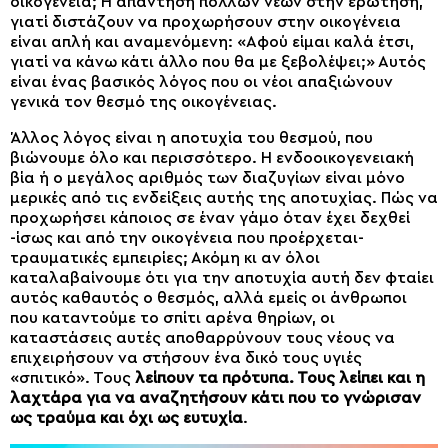
οικογένεια; Η απάντηση πολλών νέων στην ερώτηση,
γιατί διστάζουν να προχωρήσουν στην οικογένεια
είναι απλή και αναμενόμενη: «Αφού είμαι καλά έτσι,
γιατί να κάνω κάτι άλλο που θα με ξεβολέψει;» Αυτός
είναι ένας βασικός λόγος που οι νέοι απαξιώνουν
γενικά τον θεσμό της οικογένειας.
Άλλος λόγος είναι η αποτυχία του θεσμού, που
βιώνουμε όλο και περισσότερο. Η ενδοοικογενειακή
βία ή ο μεγάλος αριθμός των διαζυγίων είναι μόνο
μερικές από τις ενδείξεις αυτής της αποτυχίας. Πώς να
προχωρήσει κάποιος σε έναν γάμο όταν έχει δεχθεί
-ίσως και από την οικογένεια που προέρχεται-
τραυματικές εμπειρίες; Ακόμη κι αν όλοι
καταλαβαίνουμε ότι για την αποτυχία αυτή δεν φταίει
αυτός καθαυτός ο θεσμός, αλλά εμείς οι άνθρωποι
που καταντούμε το σπίτι αρένα θηρίων, οι
καταστάσεις αυτές αποθαρρύνουν τους νέους να
επιχειρήσουν να στήσουν ένα δικό τους υγιές
«σπιτικό». Τους
λείπουν τα πρότυπα. Τους λείπει και η
λαχτάρα για να αναζητήσουν κάτι που το γνώρισαν
ως τραύμα και όχι ως ευτυχία
.