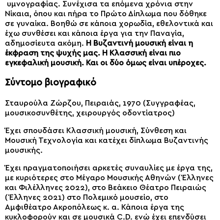
υμνογραφίας. Συνέχισα τα επόμενα χρόνια στην
Νίκαια, όπου και πήρα το Πρώτο Δίπλωμα που δόθηκε
σε γυναίκα. Βοηθώ σε κάποια χορωδία, εθελοντικά και
έχω συνθέσει και κάποια έργα για την Παναγία,
αδημοσίευτα ακόμη.
Η Βυζαντινή μουσική είναι η
έκφραση της ψυχής μας. Η Κλασσική είναι πιο
εγκεφαλική μουσική. Και οι δύο όμως είναι υπέροχες.
Σύντομο βιογραφικό
Σταυρούλα Ζώρζου, Πειραιάς, 1970 (Συγγραφέας,
μουσικοσυνθέτης, χειρουργός οδοντίατρος)
Έχει σπουδάσει Κλασσική μουσική, Σύνθεση και
Μουσική Τεχνολογία και κατέχει δίπλωμα Βυζαντινής
μουσικής.
Έχει πραγματοποιήσει αρκετές συναυλίες με έργα της,
με κυριότερες στο Μέγαρο Μουσικής Αθηνών (Έλληνες
και Φιλέλληνες 2022), στο Βεάκειο Θέατρο Πειραιώς
(Έλληνες 2021) στο Πολεμικό μουσείο, στο
Αμφιθέατρο Ακροπόλεως κ. α. Κάποια έργα της
κυκλοφορούν και σε μουσικά C.D. ενώ έχει επενδύσει