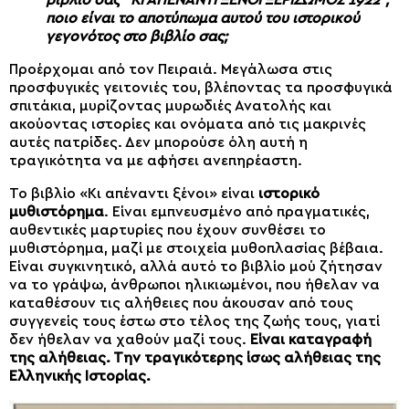
ποιο είναι το αποτύπωμα αυτού του ιστορικού
γεγονότος στο βιβλίο σας;
Προέρχομαι από τον Πειραιά. Μεγάλωσα στις
προσφυγικές γειτονιές του, βλέποντας τα προσφυγικά
σπιτάκια, μυρίζοντας μυρωδιές Ανατολής και
ακούοντας ιστορίες και ονόματα από τις μακρινές
αυτές πατρίδες. Δεν μπορούσε όλη αυτή η
τραγικότητα να με αφήσει ανεπηρέαστη.
Το βιβλίο «Κι απέναντι ξένοι» είναι
ιστορικό
μυθιστόρημα
. Είναι εμπνευσμένο από πραγματικές,
αυθεντικές μαρτυρίες που έχουν συνθέσει το
μυθιστόρημα, μαζί με στοιχεία μυθοπλασίας βέβαια.
Είναι συγκινητικό, αλλά αυτό το βιβλίο μού ζήτησαν
να το γράψω, άνθρωποι ηλικιωμένοι, που ήθελαν να
καταθέσουν τις αλήθειες που άκουσαν από τους
συγγενείς τους έστω στο τέλος της ζωής τους, γιατί
δεν ήθελαν να χαθούν μαζί τους.
Είναι καταγραφή
της αλήθειας. Την τραγικότερης ίσως αλήθειας της
Ελληνικής Ιστορίας.