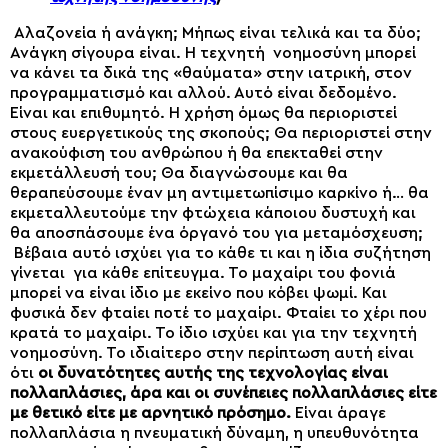
Αλαζονεία ή ανάγκη; Μήπως είναι τελικά και τα δύο;
Ανάγκη σίγουρα είναι. Η τεχνητή νοημοσύνη μπορεί
να κάνει τα δικά της «θαύματα» στην ιατρική, στον
προγραμματισμό και αλλού. Αυτό είναι δεδομένο.
Είναι και επιθυμητό. Η χρήση όμως θα περιοριστεί
στους ευεργετικούς της σκοπούς; Θα περιοριστεί στην
ανακούφιση του ανθρώπου ή θα επεκταθεί στην
εκμετάλλευσή του; Θα διαγνώσουμε και θα
θεραπεύσουμε έναν μη αντιμετωπίσιμο καρκίνο ή… θα
εκμεταλλευτούμε την φτώχεια κάποιου δυστυχή και
θα αποσπάσουμε ένα όργανό του για μεταμόσχευση;
Βέβαια αυτό ισχύει για το κάθε τι και η ίδια συζήτηση
γίνεται για κάθε επίτευγμα. Το μαχαίρι του φονιά
μπορεί να είναι ίδιο με εκείνο που κόβει ψωμί. Και
φυσικά δεν φταίει ποτέ το μαχαίρι. Φταίει το χέρι που
κρατά το μαχαίρι. Το ίδιο ισχύει και για την τεχνητή
νοημοσύνη. Το ιδιαίτερο στην περίπτωση αυτή είναι
ότι
οι δυνατότητες αυτής της τεχνολογίας είναι
πολλαπλάσιες, άρα και οι συνέπειες πολλαπλάσιες είτε
με θετικό είτε με αρνητικό πρόσημο.
Είναι άραγε
πολλαπλάσια η πνευματική δύναμη, η υπευθυνότητα