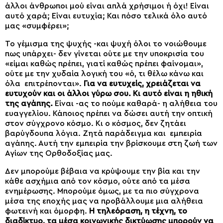
άλλοι άνθρωποι μού είναι απλά χρήσιμοι ή όχι! Είναι
αυτό χαρά; Είναι ευτυχία; Και πόσο τελικά όλο αυτό
μας «συμφέρει»;
Το γέμισμα της ψυχής -και ψυχή όλοι το νοιώθουμε
πως υπάρχει- δεν γίνεται ούτε με την υποκρισία του
«είμαι καθώς πρέπει, γιατί καθώς πρέπει φαίνομαι»,
ούτε με την χυδαία λογική του «ό, τι θέλω κάνω και
όλα επιτρέπονται».
Για να ευτυχείς, χρειάζεται να
ευτυχούν και οι άλλοι γύρω σου. Κι αυτό είναι η ηθική
της αγάπης.
Είναι -ας το πούμε καθαρά- η αλήθεια του
ευαγγελίου. Κάποιος πρέπει να δώσει αυτή την οπτική
στον σύγχρονο κόσμο. Κι ο κόσμος, δεν ζητάει
βαρύγδουπα λόγια. Ζητά παράδειγμα και εμπειρία
αγάπης. Αυτή την εμπειρία την βρίσκουμε στη ζωή των
Αγίων της Ορθοδοξίας μας.
Δεν μπορούμε βέβαια να κρύψουμε την βία και την
κάθε ασχήμια από τον κόσμο, ούτε από τα μέσα
ενημέρωσης. Μπορούμε όμως, με τα πιο σύγχρονα
μέσα της εποχής μας να προβάλλουμε μια αλήθεια
φωτεινή και όμορφη.
Η τηλεόραση, η τέχνη, το
διαδίκτυο, τα μέσα κοινωνικής δικτύωσης μπορούν να