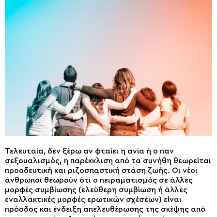
Τελευταία, δεν ξέρω αν φταίει η ανία ή ο παν
σεξουαλισμός, η παρέκκλιση από τα συνήθη θεωρείται
προοδευτική και ριζοσπαστική στάση ζωής. Οι νέοι
άνθρωποι θεωρούν ότι ο πειραματισμός σε άλλες
μορφές συμβίωσης (ελεύθερη συμβίωση ή άλλες
εναλλακτικές μορφές ερωτικών σχέσεων) είναι
πρόοδος και ένδειξη απελευθέρωσης της σκέψης από