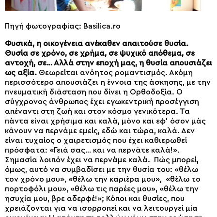
Πηγή φωτογραφίας: Basilica.ro
Φυσικά, η οικογένεια ανέκαθεν απαιτούσε θυσία.
Θυσία σε χρόνο, σε χρήμα, σε ψυχικό απόθεμα, σε
αντοχή, σε… Αλλά στην εποχή μας, η θυσία απουσιάζει
ως αξία.
Θεωρείται ανόητος ρομαντισμός. Ακόμη
περισσότερο απουσιάζει η έννοια της άσκησης, με την
πνευματική διάσταση που δίνει η Ορθοδοξία. Ο
σύγχρονος άνθρωπος έχει εγωκεντρική προσέγγιση
απέναντι στη ζωή και στον κόσμο γενικότερα. Τα
πάντα είναι χρήσιμα και καλά, μόνο και εφ’ όσον μάς
κάνουν να περνάμε εμείς, εδώ και τώρα, καλά. Δεν
είναι τυχαίος ο χαιρετισμός που έχει καθιερωθεί
πρόσφατα: «Γειά σας… και να περνάτε καλά!».
Σημασία λοιπόν έχει να περνάμε καλά. Πώς μπορεί,
όμως, αυτό να συμβαδίσει με την θυσία του: «θέλω
τον χρόνο μου», «θέλω την καριέρα μου», «θέλω το
πορτοφόλι μου», «θέλω τις παρέες μου», «θέλω την
ησυχία μου, βρε αδερφέ!»; Κόποι και θυσίες, που
χρειάζονται για να ισορροπεί και να λειτουργεί μία