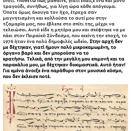
σπίτι. Υποθέτω πως μάθαινε, γιατί έπαιζε ένα και μόνο
τραγούδι, συνήθως, για λίγη ώρα κάθε απόγευμα.
Όποτε όμως άκουγα τον ήχο, έτρεχα σαν
μαγνητισμένη και κολλούσα το αυτί μου στην
τζαμαρία μας, που έβλεπε στο σπίτι της, μέχρι να
τελειώσει. Αυτό είδε η μητέρα μου και σκέφτηκε να με
πάει στον Πειραϊκό Σύνδεσμο, που εκείνη την εποχή, το
1976 ήταν ένα πολύ δημοφιλές ωδείο
. Στην αρχή δεν
με δέχτηκαν, γιατί ήμουν πολύ μικροκαμωμένη, το
όργανο βαρύ και δεν μπορούσα να το
κρατήσω
.
Τελικά, από την μεγάλη μου επιμονή και τα
παρακάλια μου, με δέχτηκαν δοκιμαστικά. Αυτό ήταν!
Για εμένα άνοιξε ένα παράθυρο στον μουσικό κόσμο,
που δεν έκλεισε ποτέ.