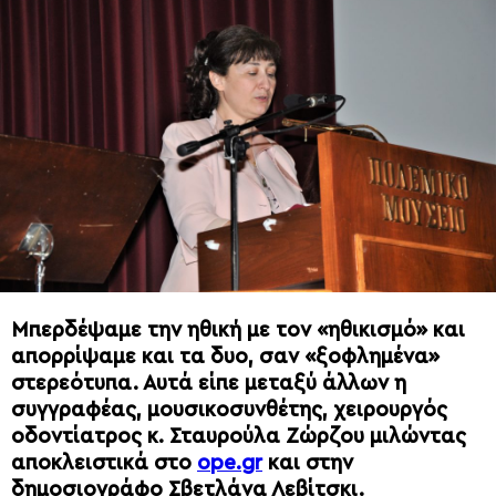
Μπερδέψαμε την ηθική με τον «ηθικισμό» και
απορρίψαμε και τα δυο, σαν «ξοφλημένα»
στερεότυπα. Αυτά είπε μεταξύ άλλων η
συγγραφέας, μουσικοσυνθέτης, χειρουργός
οδοντίατρος κ. Σταυρούλα Ζώρζου μιλώντας
αποκλειστικά στο
ope
.
gr
και στην
δημοσιογράφο Σβετλάνα Λεβίτσκι.