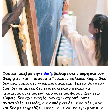
Φυσικά,
μαζί με την
ηθική
, βάλαμε στην άκρη και τον
Θεό,
γιατί και η παρουσία Του…δεν βολεύει. Χωρίς Θεό,
δεν έχω νόμο, δεν γνωρίζω αμαρτία. Η μετά θάνατον
ζωή δεν υπάρχει, δεν έχω κάτι καλό ή κακό να
περιμένω, ούτε ως κίνητρο ούτε ως φόβος. Δεν έχω
τύψεις, δεν έχω ενοχές. Δεν έχω ντροπή, ούτε
αναστολές. Ο Θεός, κι αν υπάρχει δε με νοιάζει, άρα
και δεν με επηρεάζει. Θεός μου είναι το εγώ μου! Κι οι