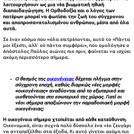
λειτουργήσουν ως μια νέα βιωματική ηθική
διαπαιδαγώγηση
.
Η Ορθοδοξία και ο λόγος των
πατέρων μπορεί να φωτίσει την ζωή του σύγχρονου
και αποπροσανατολισμένου ανθρώπου, μέσα από όλα
αυτά.
Σε έναν κόσμο που «όλα επιτρέπονται, αυτό το «Πάντα
μοι έξεστι, αλλ’ ού πάντα συμφέρει», που ομολόγησε ο
Απόστολος Παύλος αιώνες πιο πριν, φαίνεται να ισχύει
ακόμη περισσότερο σήμερα.
Ο θεσμός της
οικογένειας
δέχεται πλήγμα στην
σύγχρονη εποχή, καθώς διαρκώς νέες μορφές
«οικογένειας» αναδύονται από το εξωτερικό και
υιοθετούνται στο εσωτερικό της χώρας. Γιατί οι
νέοι σήμερα απαξιώνουν την παραδοσιακή μορφή
οικογένειας;
Η οικογένεια σήμερα χτυπιέται από κάθε κατεύθυνση
.
Οικονομικά, είναι συχνά πολύ δύσκολο ένα νέο ζευγάρι
να ανταπεξέλθει στα έξοδα, Κι αυτό γίνεται ακόμη πιο