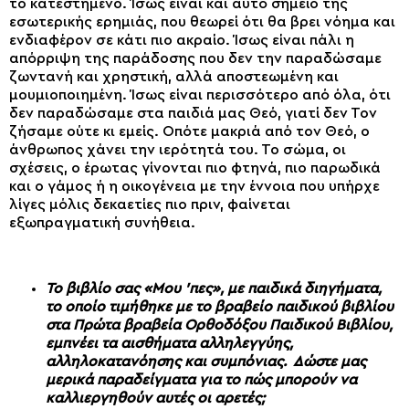
το κατεστημένο. Ίσως είναι και αυτό σημείο της
εσωτερικής ερημιάς, που θεωρεί ότι θα βρει νόημα και
ενδιαφέρον σε κάτι πιο ακραίο. Ίσως είναι πάλι η
απόρριψη της παράδοσης που δεν την παραδώσαμε
ζωντανή και χρηστική, αλλά αποστεωμένη και
μουμιοποιημένη. Ίσως είναι περισσότερο από όλα, ότι
δεν παραδώσαμε στα παιδιά μας Θεό, γιατί δεν Τον
ζήσαμε ούτε κι εμείς. Οπότε μακριά από τον Θεό, ο
άνθρωπος χάνει την ιερότητά του. Το σώμα, οι
σχέσεις, ο έρωτας γίνονται πιο φτηνά, πιο παρωδικά
και ο γάμος ή η οικογένεια με την έννοια που υπήρχε
λίγες μόλις δεκαετίες πιο πριν, φαίνεται
εξωπραγματική συνήθεια.
Το βιβλίο σας «Μου ’πες», με παιδικά διηγήματα,
το οποίο τιμήθηκε με το βραβείο παιδικού βιβλίου
στα Πρώτα βραβεία Ορθοδόξου Παιδικού Βιβλίου,
εμπνέει τα αισθήματα αλληλεγγύης,
αλληλοκατανόησης και συμπόνιας. Δώστε μας
μερικά παραδείγματα για το πώς μπορούν να
καλλιεργηθούν αυτές οι αρετές;