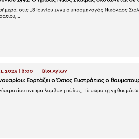
Ιουνίου 1992: Ο ήρωας Νίκος Σιαλμάς σκοτώνεται σε
σήμερα, στις 18 Ιουνίου 1992 ο υποσμηναγός Νικόλαος Σιαλ
ράτιου,...
1.2023 | 8:00
Βίοι Αγίων
ανουαρίου: Εορτάζει ο Όσιος Ευστράτιος ο θαυματου
Εὐστρατίου πνεῦμα λαμβάνῃ πόλος, Τὸ σῶμα τῇ γῇ θαυμάτων 