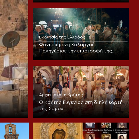
θεοπρεπούς προσευχής της
Εκκλησίας
Εκκλησία της Ελλάδος
Φανερωμένη Χολαργού:
Πανηγύρισε την επιστροφή της
παλαιάς ιεράς Λειψανοθήκης –
Πάνδημη υποδοχή παρουσία του
Επισκόπου Χριστουπόλεως
Αρχιεπισκοπή Κρήτης
Ο Κρήτης Ευγένιος στη διπλή εορτή
της Σάμου