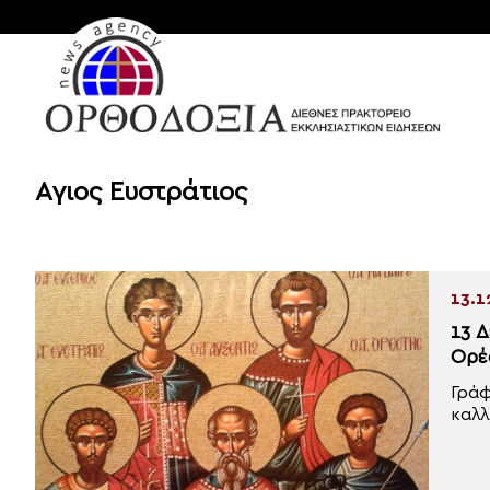
Αγιος Ευστράτιος
13.1
13 Δ
Ορέ
Γράφ
καλλ