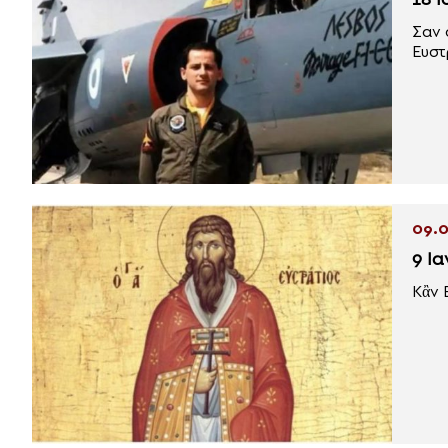
18 
Σαν 
Ευστ
09.0
9 Ι
Κἂν 