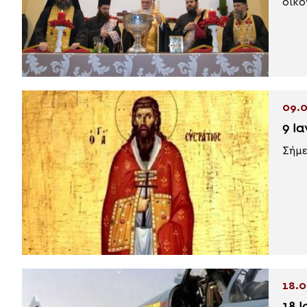
οικο
09.0
9 Ι
Σήμε
18.0