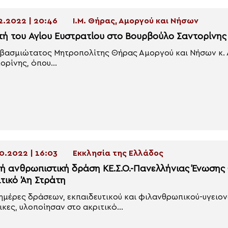
2.2022 | 20:46
Ι.Μ. Θήρας, Αμοργού και Νήσων
τή του Αγίου Ευστρατίου στο Βουρβούλο Σαντορίνης
βασμιώτατος Μητροπολίτης Θήρας Αμοργού και Νήσων κ. 
ορίνης, όπου...
0.2022 | 16:03
Εκκλησία της Ελλάδος
νή ανθρωπιστική δράση ΚΕ.Σ.Ο.-Πανελλήνιας Ένωση
ιτικό Άη Στράτη
ημέρες δράσεων, εκπαιδευτικού και φιλανθρωπικού-υγειονο
ικες, υλοποίησαν στο ακριτικό...