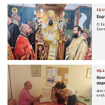
13.1
Εορ
Ο Σε
Σαντ
05.1
Κοι
ακρ
Δυο 
ενήλ