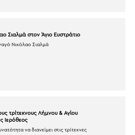
αο Σιαλμά στον Άγιο Ευστράτιο
ηναγό Νικόλαο Σιαλμά
υς τρίτεκνους Λήμνου & Αγίου
ς Ιερόθεος
νατότητα να διανείμει στις τρίτεκνες