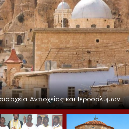
ριαρχεία Αντιοχείας και Ιεροσολύμων