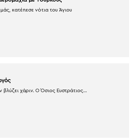
 αερομαχία με Τούρκους
μάς, κατέπεσε νότια του Άγιου
ργός
βλύζει χάριν. Ο Όσιος Ευστράτιος...