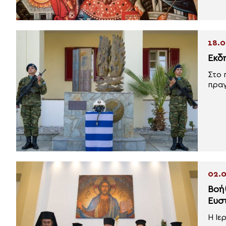
18.0
Εκδ
Στο 
πραγ
02.0
Βοή
Ευσ
Η Ιε