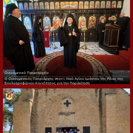
Οικουμενικό Πατριαρχείο
Ο Οικουμενικός Πατριάρχης στον I. Ναό Αγίου Ιωάννου της Ρίλας της
Βουλγαροφώνου Κοινότητος για την Παράκληση