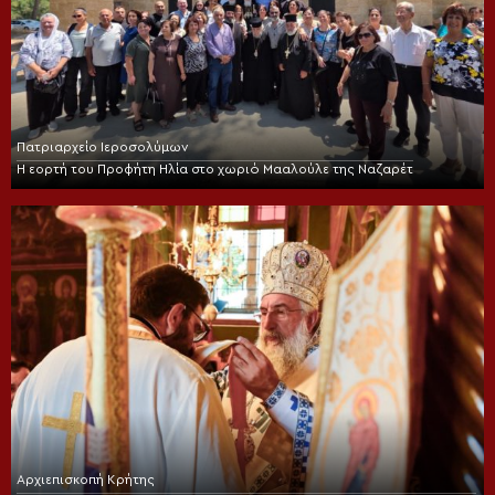
Πατριαρχείο Ιεροσολύμων
Η εορτή του Προφήτη Ηλία στο χωριό Μααλούλε της Ναζαρέτ
Αρχιεπισκοπή Κρήτης