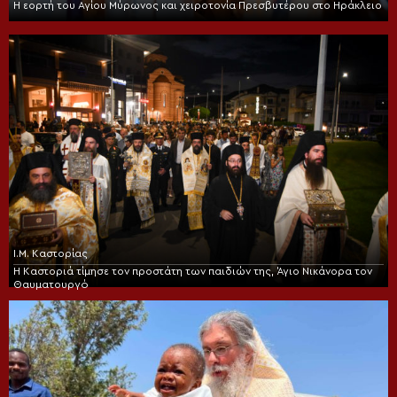
Η εορτή του Αγίου Μύρωνος και χειροτονία Πρεσβυτέρου στο Ηράκλειο
Ι.Μ. Καστορίας
Η Καστοριά τίμησε τον προστάτη των παιδιών της, Άγιο Νικάνορα τον
Θαυματουργό