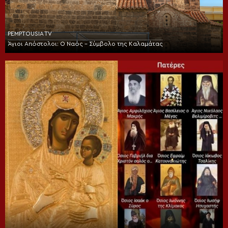
PEMPTOUSIA TV
Άγιοι Απόστολοι: Ο Ναός – Σύμβολο της Καλαμάτας