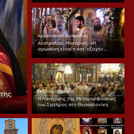
Αρχιεπισκοπή Αυστραλίας
Αυστραλίας Μακάριος: «Η
ιερωσύνη είναι η κατ’ εξοχήν
μεταμορφωτική δύναμη μέσα σε
έναν κόσμο που παραπαίει
πνευματικά»
Ι.Μ. Θεσσαλονίκης
της
Η πανήγυρις της Μεταμορφώσεως
του Σωτήρος στη Θεσσαλονίκη