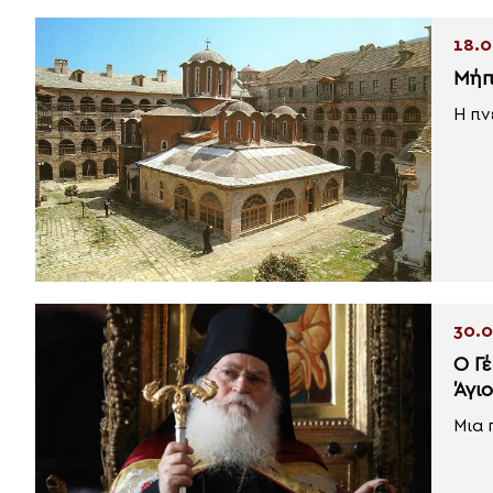
18.0
Μήπ
Η πν
30.0
Ο Γ
Άγι
Μια 