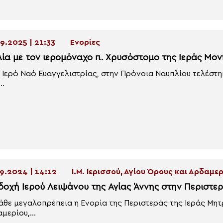
9.2025 | 21:33
Ενορίες
λία με τον ιερομόναχο π. Χρυσόστομο της Ιεράς Μο
 Ιερό Ναό Ευαγγελιστρίας, στην Πρόνοια Ναυπλίου τελέστη
..
9.2024 | 14:12
Ι.Μ. Ιερισσού, Αγίου Όρους και Αρδαμε
δοχή Ιερού Λειψάνου της Αγίας Άννης στην Περιστερ
άθε μεγαλοπρέπεια η Ενορία της Περιστεράς της Ιεράς Μητ
μερίου,...