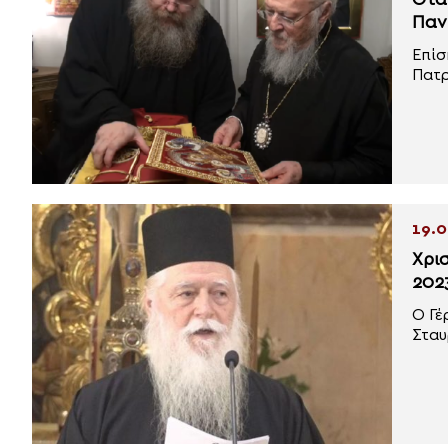
Ότα
Παν
Επίσ
Πατρ
19.0
Χρι
202
Ο Γέ
Σταυ