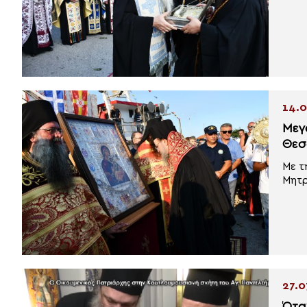
14.0
Μεγ
Θεσ
Με τ
Μητρ
27.0