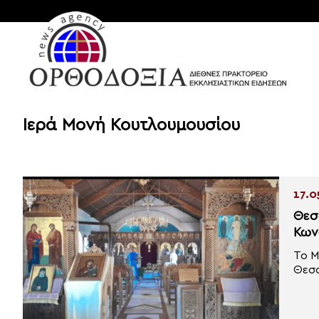
Ιερά Μονή Κουτλουμουσίου
17.0
Θεσ
Κων
Το Μ
Θεσσ