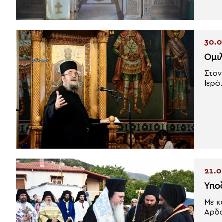
30.0
Ομι
Στον
Ιερό.
21.0
Υπο
Με κ
Αρδα