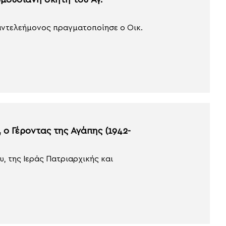
μουσιανή σκήτη του Αγ.
αντελεήμονος πραγματοποίησε ο Οικ.
 ο Γέροντας της Αγάπης (1942-
, της Ιεράς Πατριαρχικής και