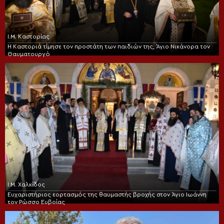
Ι.Μ. Καστορίας
Η Καστοριά τίμησε τον προστάτη των παιδιών της, Άγιο Νικάνορα τον
Θαυματουργό
Ι.Μ. Χαλκίδος
Ευχαριστήριος εορτασμός της θαυμαστής βροχής στον Άγιο Ιωάννη
τον Ρώσσο Ευβοίας