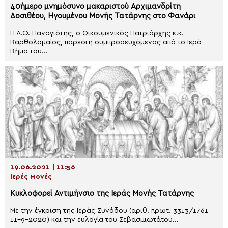
40ήμερο μνημόσυνο μακαριστού Αρχιμανδρίτη
Δοσιθέου, Ηγουμένου Μονής Τατάρνης στο Φανάρι
Η Α.Θ. Παναγιότης, ο Οικουμενικός Πατριάρχης κ.κ.
Βαρθολομαίος, παρέστη συμπροσευχόμενος από το Ιερό
Βήμα του...
19.06.2021 | 11:56
Ιερές Μονές
Κυκλοφορεί Αντιμήνσιο της Ιεράς Μονής Τατάρνης
Με την έγκριση της Ιεράς Συνόδου (αριθ. πρωτ. 3313/1761
11-9-2020) και την ευλογία του Σεβασμιωτάτου...