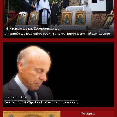
Ι.Μ. Νεαπόλεως και Σταυρουπόλεως
Ο Νεαπόλεως Βαρνάβας στον Ι. Ν. Αγίας Παρασκευής Παλαιοκάστρου
PEMPTOUSIA TV
Κυριακάτικη Μαθητεία – Η αδυναμία της απιστίας