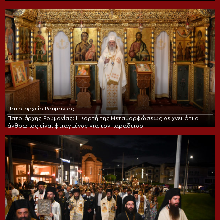
Πατριαρχείο Ρουμανίας
Πατριάρχης Ρουμανίας: Η εορτή της Μεταμορφώσεως δείχνει ότι ο
άνθρωπος είναι φτιαγμένος για τον παράδεισο