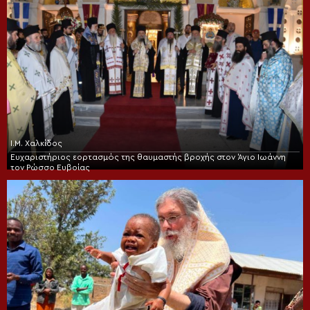
Ι.Μ. Χαλκίδος
Ευχαριστήριος εορτασμός της θαυμαστής βροχής στον Άγιο Ιωάννη
τον Ρώσσο Ευβοίας