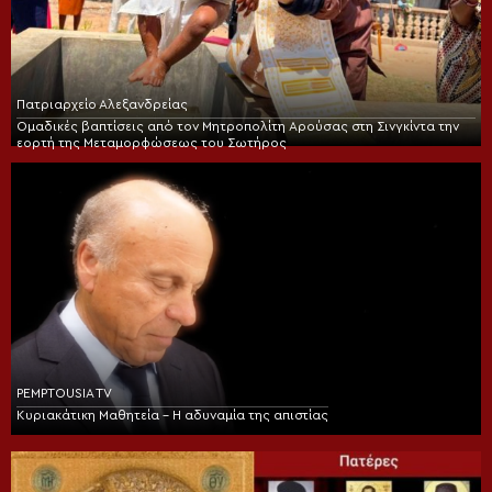
Πατριαρχείο Αλεξανδρείας
Ομαδικές βαπτίσεις από τον Μητροπολίτη Αρούσας στη Σινγκίντα την
εορτή της Μεταμορφώσεως του Σωτήρος
PEMPTOUSIA TV
Κυριακάτικη Μαθητεία – Η αδυναμία της απιστίας