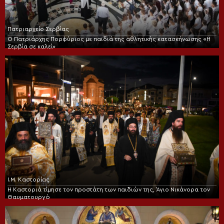
Πατριαρχείο Σερβίας
Ο Πατριάρχης Πορφύριος με παιδιά της αθλητικής κατασκήνωσης «Η
Σερβία σε καλεί»
Ι.Μ. Καστορίας
Η Καστοριά τίμησε τον προστάτη των παιδιών της, Άγιο Νικάνορα τον
Θαυματουργό