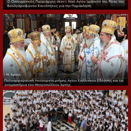
Ο Οικουμενικός Πατριάρχης στον I. Ναό Αγίου Ιωάννου της Ρίλας της
Βουλγαροφώνου Κοινότητος για την Παράκληση
Ι.Μ. Άρτης
Πολυαρχιερατική Λειτουργία μνήμης Αγίου Καλλινίκου Εδέσσης και τα
ονομαστήρια του Μητροπολίτου Άρτης