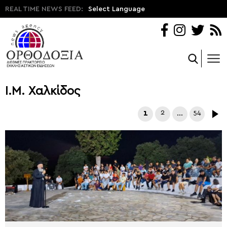
REAL TIME NEWS FEED:
Select Language
Ι.Μ. Χαλκίδος
1
2
…
54