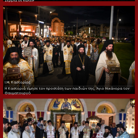
Σερβία σε καλεί»
Ι.Μ. Καστορίας
Η Καστοριά τίμησε τον προστάτη των παιδιών της, Άγιο Νικάνορα τον
Θαυματουργό