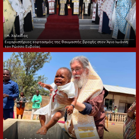
Ι.Μ. Χαλκίδος
Ευχαριστήριος εορτασμός της θαυμαστής βροχής στον Άγιο Ιωάννη
τον Ρώσσο Ευβοίας