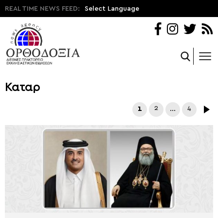
REAL TIME NEWS FEED:
Select Language
Καταρ
1
2
…
4