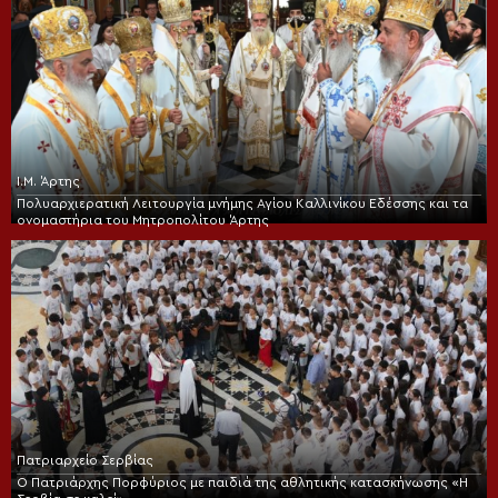
Ι.Μ. Άρτης
Πολυαρχιερατική Λειτουργία μνήμης Αγίου Καλλινίκου Εδέσσης και τα
ονομαστήρια του Μητροπολίτου Άρτης
Πατριαρχείο Σερβίας
Ο Πατριάρχης Πορφύριος με παιδιά της αθλητικής κατασκήνωσης «Η