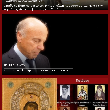
Πατριαρχείο Αλεξανδρείας
Ομαδικές βαπτίσεις από τον Μητροπολίτη Αρούσας στη Σινγκίντα την
εορτή της Μεταμορφώσεως του Σωτήρος
PEMPTOUSIA TV
Κυριακάτικη Μαθητεία – Η αδυναμία της απιστίας