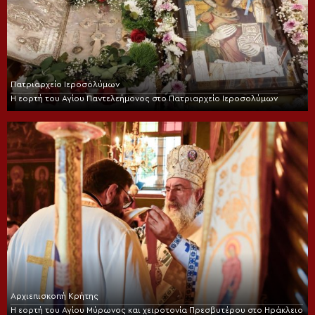
Πατριαρχείο Ιεροσολύμων
Η εορτή του Αγίου Παντελεήμονος στο Πατριαρχείο Ιεροσολύμων
Αρχιεπισκοπή Κρήτης
Η εορτή του Αγίου Μύρωνος και χειροτονία Πρεσβυτέρου στο Ηράκλειο