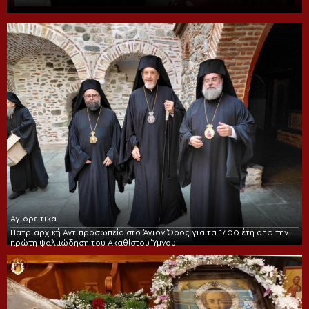
Αγιορείτικα
Πατριαρχική Αντιπροσωπεία στο Άγιον Όρος για τα 1400 έτη από την
πρώτη ψαλμώδηση του Ακαθίστου Ύμνου