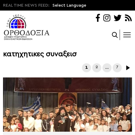
REAL TIME NEWS FEED:
Select Language
κατηχητικες συναξεισ
1
2
…
7