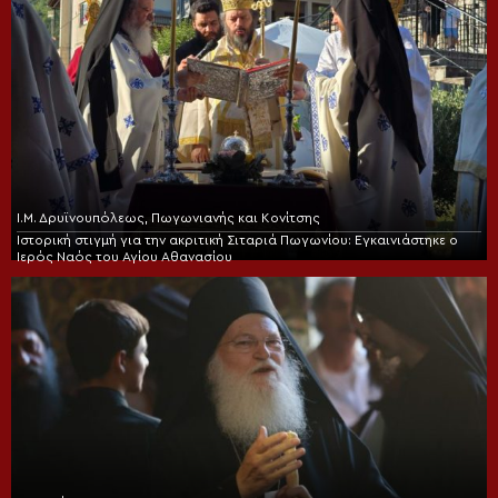
Ι.Μ. Δρυϊνουπόλεως, Πωγωνιανής και Κονίτσης
Ιστορική στιγμή για την ακριτική Σιταριά Πωγωνίου: Εγκαινιάστηκε ο
Ιερός Ναός του Αγίου Αθανασίου