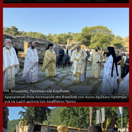
Ι.Μ. Φλωρίνης, Πρεσπών και Εορδαίας
Αρχιερατική Θεία Λειτουργία στη Βασιλική του Αγίου Αχιλλίου Πρεσπών
για τα 1.400 χρόνια του Ακαθίστου Ύμνου