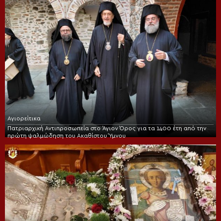
Αγιορείτικα
Πατριαρχική Αντιπροσωπεία στο Άγιον Όρος για τα 1400 έτη από την
πρώτη ψαλμώδηση του Ακαθίστου Ύμνου