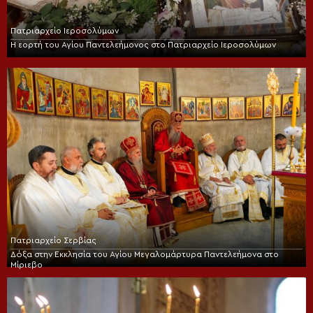
Πατριαρχείο Ιεροσολύμων
Η εορτή του Αγίου Παντελεήμονος στο Πατριαρχείο Ιεροσολύμων
Πατριαρχείο Σερβίας
Δόξα στην Εκκλησία του Αγίου Μεγαλομάρτυρα Παντελεήμονα στο
Μίριεβο