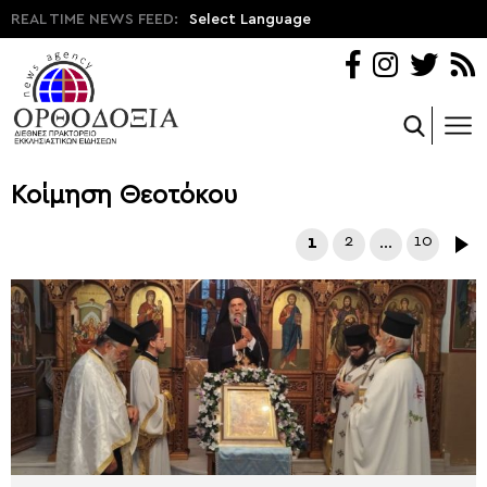
REAL TIME NEWS FEED:
Select Language
Κοίμηση Θεοτόκου
1
2
…
10