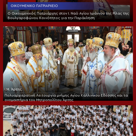
ΟΙΚΟΥΜΕΝΙΚΌ ΠΑΤΡΙΑΡΧΕΊΟ
Ο Οικουμενικός Πατριάρχης στον I. Ναό Αγίου Ιωάννου της Ρίλας της
Βουλγαροφώνου Κοινότητος για την Παράκληση
Ι.Μ. Άρτης
Πολυαρχιερατική Λειτουργία μνήμης Αγίου Καλλινίκου Εδέσσης και τα
ονομαστήρια του Μητροπολίτου Άρτης