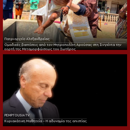
Πατριαρχείο Αλεξανδρείας
Ομαδικές βαπτίσεις από τον Μητροπολίτη Αρούσας στη Σινγκίντα την
εορτή της Μεταμορφώσεως του Σωτήρος
PEMPTOUSIA TV
Κυριακάτικη Μαθητεία – Η αδυναμία της απιστίας