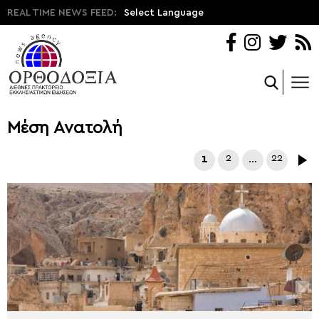
REAL TIME NEWS FEED:
Select Language
Μέση Ανατολή
1
2
…
22