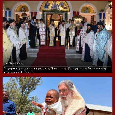
Ι.Μ. Χαλκίδος
Ευχαριστήριος εορτασμός της θαυμαστής βροχής στον Άγιο Ιωάννη
τον Ρώσσο Ευβοίας