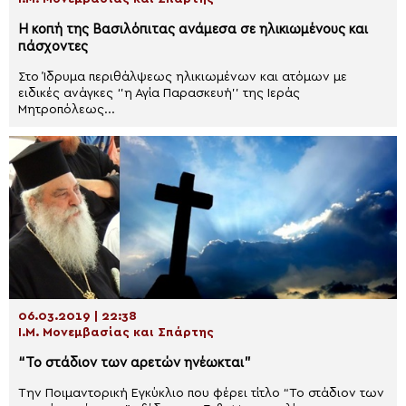
Η κοπή της Βασιλόπιτας ανάμεσα σε ηλικιωμένους και
πάσχοντες
Στο Ίδρυμα περιθάλψεως ηλικιωμένων και ατόμων με
ειδικές ανάγκες ‘’η Αγία Παρασκευή’’ της Ιεράς
Μητροπόλεως...
06.03.2019 | 22:38
Ι.Μ. Μονεμβασίας και Σπάρτης
“Το στάδιον των αρετών ηνέωκται”
Την Ποιμαντορική Εγκύκλιο που φέρει τίτλο “Το στάδιον των