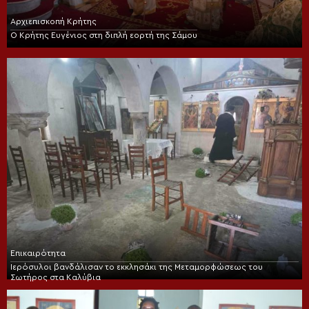
Αρχιεπισκοπή Κρήτης
Ο Κρήτης Ευγένιος στη διπλή εορτή της Σάμου
Επικαιρότητα
Ιερόσυλοι βανδάλισαν το εκκλησάκι της Μεταμορφώσεως του
Σωτήρος στα Καλύβια