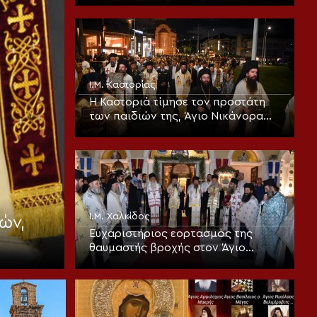
τον παράδεισο
Ι.Μ. Καστορίας
Η Καστοριά τίμησε τον προστάτη
των παιδιών της, Άγιο Νικάνορα
τον Θαυματουργό
Ι.Μ. Χαλκίδος
ών,
Ευχαριστήριος εορτασμός της
θαυμαστής βροχής στον Άγιο
Ιωάννη τον Ρώσσο Ευβοίας