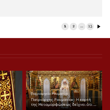
1
2
…
13
Πατριαρχείο Ρουμανίας
Πατριάρχης Ρουμανίας: Η εορτή
της Μεταμορφώσεως δείχνει ότι ο
άνθρωπος είναι φτιαγμένος για