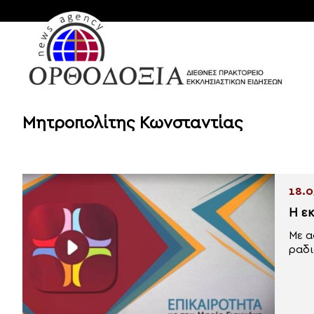
Μητροπολίτης Κωνσταντίας
18.0
Η ε
Με α
ραδι