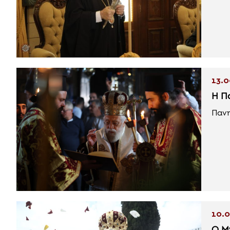
13.0
Η Π
Πανη
10.0