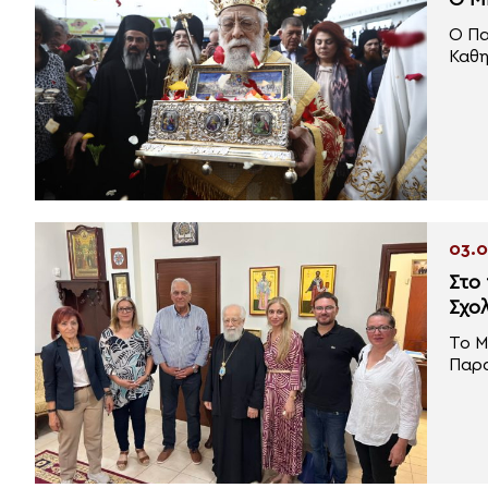
Ο Μ
Ο Πα
Καθη
03.0
Στο
Σχο
Το Μ
Παρα