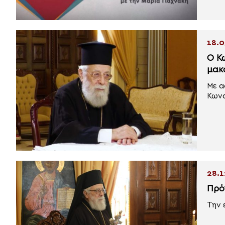
18.0
Ο Κ
μακ
Με α
Κωνσ
28.1
Πρό
Την 