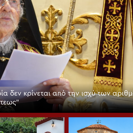
ία δεν κρίνεται από την ισχύ των αριθμ
στεως”