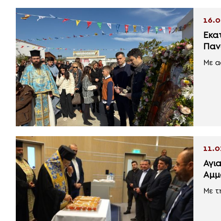
16.0
Εκα
Παν
Με α
11.0
Αγι
Αμμ
Με τ