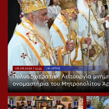
08.08.2026 | 14:55
Ι.Μ. ΆΡΤΗΣ
Πολυαρχιερατική Λειτουργία μνήμη
ονομαστήρια του Μητροπολίτου Ά