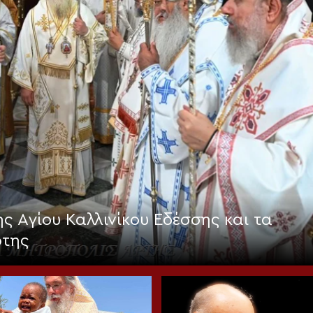
ς Αγίου Καλλινίκου Εδέσσης και τα
ρτης