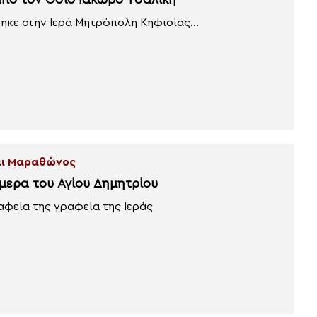
από τον Όσιο Ιάκωβο Τσαλίκη
ηκε στην Ιερά Μητρόπολη Κηφισίας...
και Μαραθώνος
ήμερα του Αγίου Δημητρίου
αφεία της γραφεία της Ιεράς