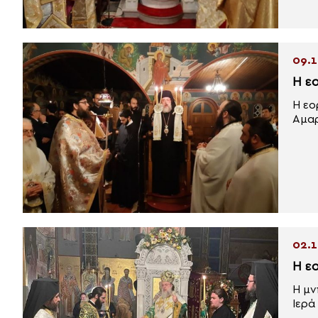
09.1
Η ε
Η εο
Αμαρ
02.1
Η ε
Η μν
Ιερά