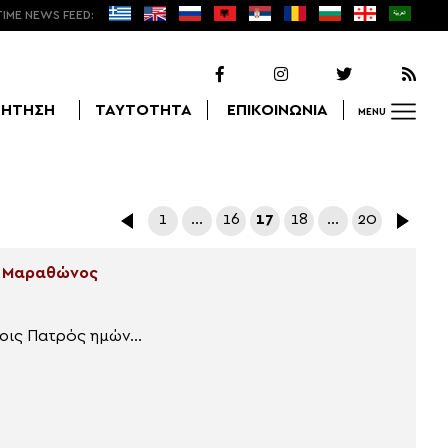
TIME NEWS FEED:
ΖΗΤΗΣΗ
ΤΑΥΤΟΤΗΤΑ
ΕΠΙΚΟΙΝΩΝΙΑ
MENU
Αναζήτηση
1
…
16
17
18
…
20
αι Μαραθώνος
οις Πατρός ημών...