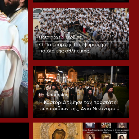
σταθερότητα της πίστεως”
Πατριαρχείο Σερβίας
Ο Πατριάρχης Πορφύριος με
παιδιά της αθλητικής
κατασκήνωσης «Η Σερβία σε καλεί»
Ι.Μ. Καστορίας
Η Καστοριά τίμησε τον προστάτη
των παιδιών της, Άγιο Νικάνορα
τον Θαυματουργό