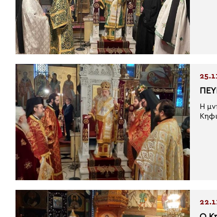
25.1
ΠΕΥ
Η μν
Κηφι
22.1