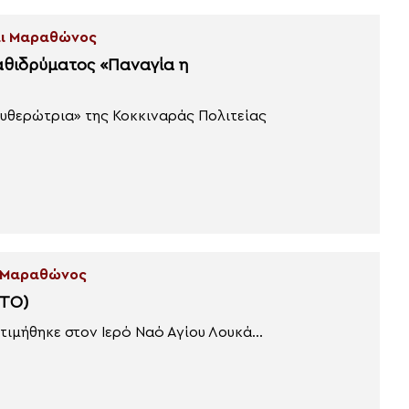
και Μαραθώνος
αθιδρύματος «Παναγία η
ευθερώτρια» της Κοκκιναράς Πολιτείας
ι Μαραθώνος
ΩΤΟ)
ιμήθηκε στον Ιερό Ναό Αγίου Λουκά...