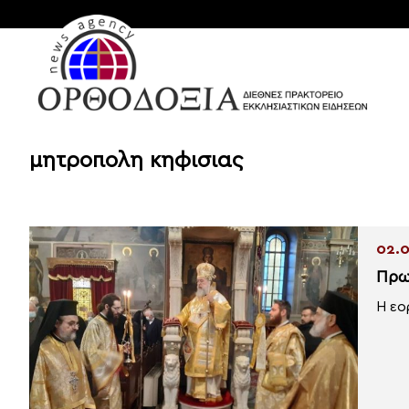
μητροπολη κηφισιας
02.0
Πρω
Η εο