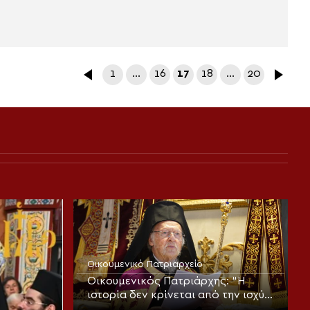
1
…
16
17
18
…
20
Οικουμενικό Πατριαρχείο
Οικουμενικός Πατριάρχης: “Η
ιστορία δεν κρίνεται από την ισχύ
των αριθμών, αλλά από την