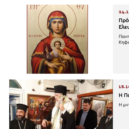
24.1
Πρό
Ελε
Πανη
Κηφι
18.1
Η Π
Η μν