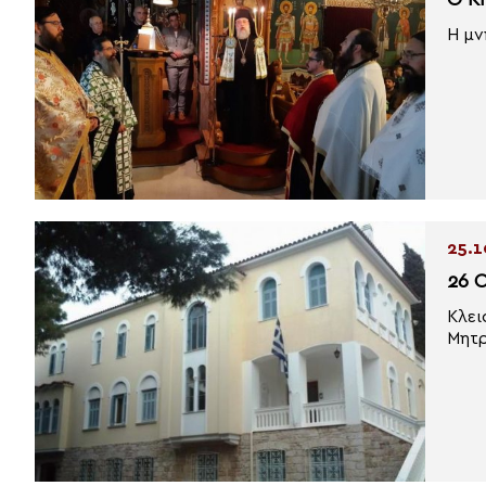
Ο Κ
Η μν
25.1
26 
Κλει
Μητρ