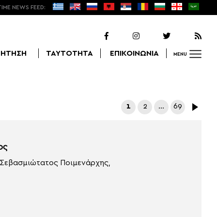
TIME NEWS FEED:
ΖΗΤΗΣΗ
ΤΑΥΤΟΤΗΤΑ
ΕΠΙΚΟΙΝΩΝΙΑ
MENU
Αναζήτηση
1
2
…
69
ος
ο Σεβασμιώτατος Ποιμενάρχης,