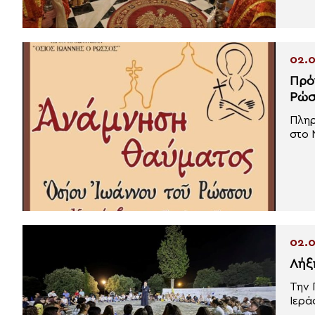
02.0
Πρό
Ρώσ
Πληρ
στο Ν
02.0
Λήξ
Την 
Ιερά