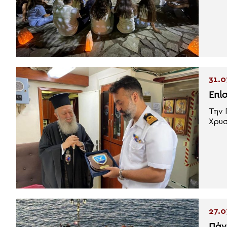
31.0
Επί
Την 
Χρυσ
27.0