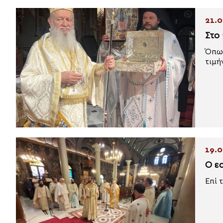
21.0
Στο
Όπως
τιμήν
19.0
Ο ε
Επί 