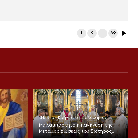
1
2
…
69
Ι.Μ. Νέας Κρήνης και Καλαμαριάς
Με λαμπρότητα η πανήγυρη της
Μεταμορφώσεως του Σωτήρος
στην Καλαμαριά (ΦΩΤΟ)