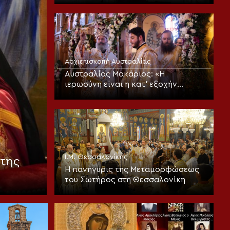
Αρχιεπισκοπή Αυστραλίας
Αυστραλίας Μακάριος: «Η
ιερωσύνη είναι η κατ’ εξοχήν
μεταμορφωτική δύναμη μέσα σε
έναν κόσμο που παραπαίει
πνευματικά»
Ι.Μ. Θεσσαλονίκης
της
Η πανήγυρις της Μεταμορφώσεως
του Σωτήρος στη Θεσσαλονίκη