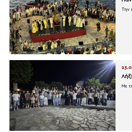
Πάν
Την 
23.0
Λήξ
Με τ