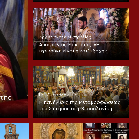
Αρχιεπισκοπή Αυστραλίας
Αυστραλίας Μακάριος: «Η
ιερωσύνη είναι η κατ’ εξοχήν
μεταμορφωτική δύναμη μέσα σε
έναν κόσμο που παραπαίει
πνευματικά»
Ι.Μ. Θεσσαλονίκης
της
Η πανήγυρις της Μεταμορφώσεως
του Σωτήρος στη Θεσσαλονίκη