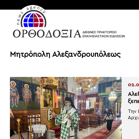
Μητρόπολη Αλεξανδρουπόλεως
02.0
Αλε
ξεπ
Την 
Αρχι