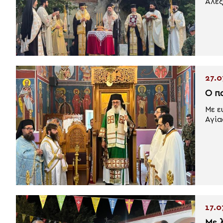
Αλεξ
27.0
Ο π
Με ε
Αγία
17.0