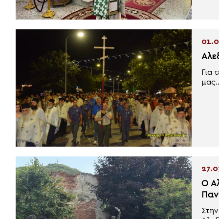
01.0
Αλε
Για 
μας..
27.0
Ο Α
Παν
Στην