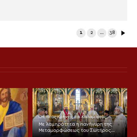
1
2
…
38
Ι.Μ. Νέας Κρήνης και Καλαμαριάς
Με λαμπρότητα η πανήγυρη της
Μεταμορφώσεως του Σωτήρος
στην Καλαμαριά (ΦΩΤΟ)