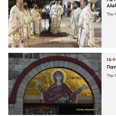
Με 
Αλε
Την 
15.0
Παν
Την 