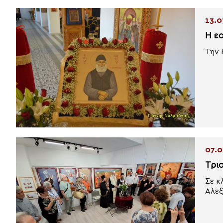
13.0
Η ε
Την 
07.0
Τρι
Σε κ
Αλεξ