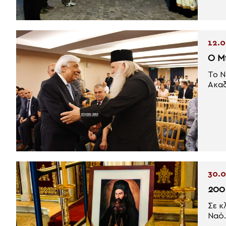
12.0
Ο Μ
Το Ν
Ακαδ
30.0
200
Σε κ
Ναό.