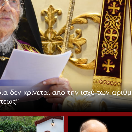
ία δεν κρίνεται από την ισχύ των αριθμ
στεως”