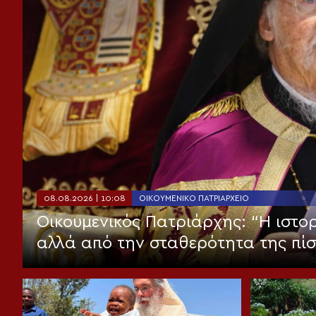
08.08.2026 | 10:08
ΟΙΚΟΥΜΕΝΙΚΌ ΠΑΤΡΙΑΡΧΕΊΟ
Οικουμενικός Πατριάρχης: “Η ιστορ
αλλά από την σταθερότητα της πί