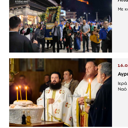
Λιτ
Με κ
16.0
Αγρ
Ιερά
Ναό 