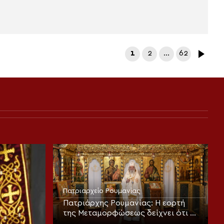
1
2
…
62
Πατριαρχείο Ρουμανίας
Πατριάρχης Ρουμανίας: Η εορτή
της Μεταμορφώσεως δείχνει ότι ο
άνθρωπος είναι φτιαγμένος για