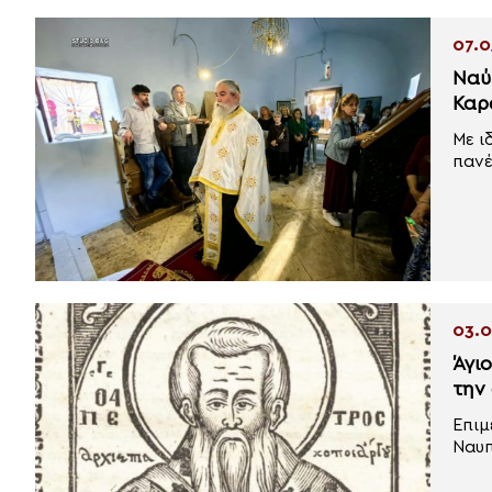
07.0
Ναύ
Καρ
Με ι
πανέ
03.0
Άγι
την 
Επιμ
Ναυπ