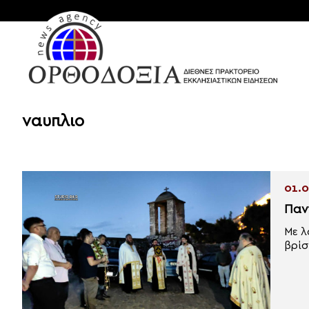
ναυπλιο
01.0
Παν
Με λ
βρίσ