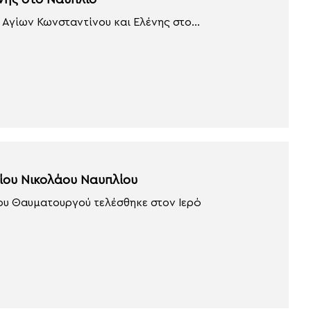
νης στο Ναύπλιο
Αγίων Κωνσταντίνου και Ελένης στο...
γίου Νικολάου Ναυπλίου
ου Θαυματουργού τελέσθηκε στον Ιερό