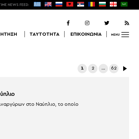
TIME NEWS FEED:
ΖΗΤΗΣΗ
ΤΑΥΤΟΤΗΤΑ
ΕΠΙΚΟΙΝΩΝΙΑ
MENU
Αναζήτηση
1
2
…
62
ύπλιο
Αναργύρων στο Ναύπλιο, το οποίο