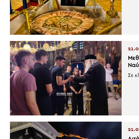
21.0
Μεθ
Ναύ
Σε κ
21.0