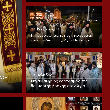
τον παράδεισο
Ι.Μ. Καστορίας
Η Καστοριά τίμησε τον προστάτη
των παιδιών της, Άγιο Νικάνορα
τον Θαυματουργό
Ι.Μ. Χαλκίδος
ών,
Ευχαριστήριος εορτασμός της
θαυμαστής βροχής στον Άγιο
Ιωάννη τον Ρώσσο Ευβοίας