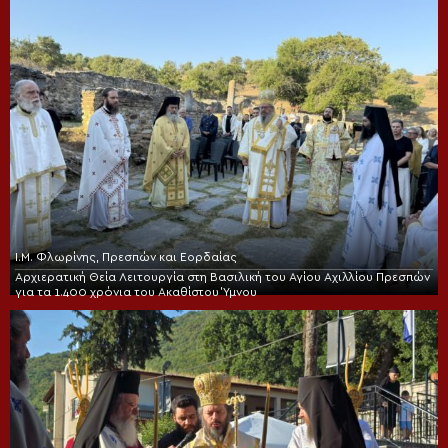
Ι.Μ. Φλωρίνης, Πρεσπών και Εορδαίας
Αρχιερατική Θεία Λειτουργία στη Βασιλική του Αγίου Αχιλλίου Πρεσπών
για τα 1.400 χρόνια του Ακαθίστου Ύμνου