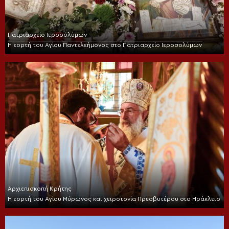
Πατριαρχείο Ιεροσολύμων
Η εορτή του Αγίου Παντελεήμονος στο Πατριαρχείο Ιεροσολύμων
Αρχιεπισκοπή Κρήτης
Η εορτή του Αγίου Μύρωνος και χειροτονία Πρεσβυτέρου στο Ηράκλειο