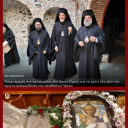
Αγιορείτικα
Πατριαρχική Αντιπροσωπεία στο Άγιον Όρος για τα 1400 έτη από την
πρώτη ψαλμώδηση του Ακαθίστου Ύμνου