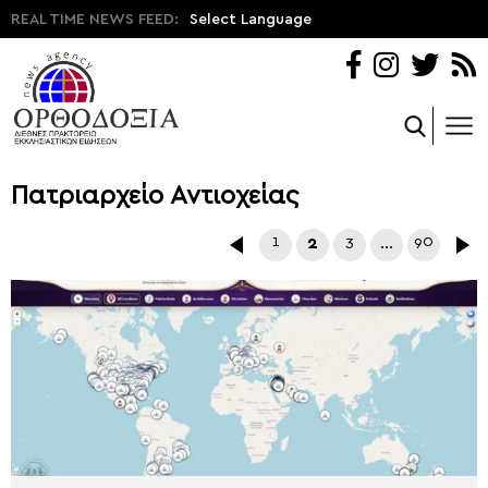
REAL TIME NEWS FEED:
Select Language
Πατριαρχείο Αντιοχείας
1
2
3
…
90